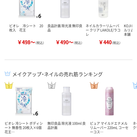
ビオレ 冷シート 20
良品計画 除光液 無印良
ネイルカラーリムーバ
KOJI（
枚入 花王
品
ー クリア LAKOLE/ラコ
ルリムー
レ
本舗
￥498～
￥490～
￥440
￥
（税込）
（税込）
（税込）
メイクアップ・ネイルの売れ筋ランキング
ビオレ 冷シート ボディシ
無印良品 除光液 100ml 良
ピュア マイルドエナメル
ネ
ート 無香性 20枚入×6個
品計画
リムーバー 220mL コーセ
ク
花王…
ーコス…