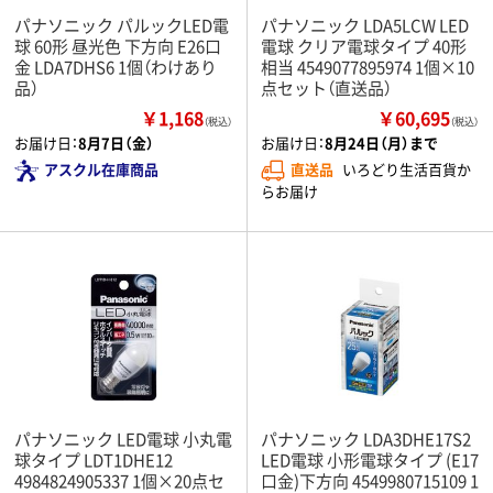
パナソニック パルックLED電
パナソニック LDA5LCW LED
球 60形 昼光色 下方向 E26口
電球 クリア電球タイプ 40形
金 LDA7DHS6 1個（わけあり
相当 4549077895974 1個×10
品）
点セット（直送品）
￥1,168
￥60,695
（税込）
（税込）
お届け日：
8月7日（金）
お届け日：
8月24日（月）まで
アスクル在庫商品
直送品
いろどり生活百貨か
らお届け
パナソニック LED電球 小丸電
パナソニック LDA3DHE17S2
球タイプ LDT1DHE12
LED電球 小形電球タイプ (E17
4984824905337 1個×20点セ
口金)下方向 4549980715109 1