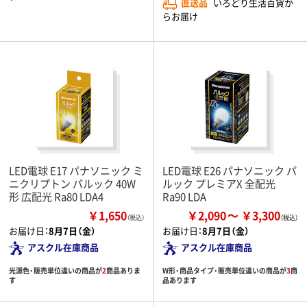
直送品
いろどり生活百貨か
らお届け
LED電球 E17 パナソニック ミ
LED電球 E26 パナソニック パ
ニクリプトン パルック 40W
ルック プレミアX 全配光
形 広配光 Ra80 LDA4
Ra90 LDA
￥1,650
￥2,090
￥3,300
（税込）
お届け日：
8月7日（金）
お届け日：
8月7日（金）
アスクル在庫商品
アスクル在庫商品
光源色・販売単位違いの商品が
2
商品ありま
W形・商品タイプ・販売単位違いの商品が
3
商
す
品あります