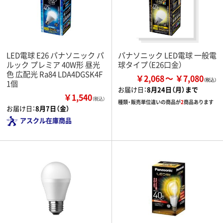
LED電球 E26 パナソニック パ
パナソニック LED電球 一般電
ルック プレミア 40W形 昼光
球タイプ（E26口金）
色 広配光 Ra84 LDA4DGSK4F
￥2,068
￥7,080
1個
お届け日：
8月24日（月）まで
￥1,540
（税込）
種類・販売単位違いの商品が
2
商品あります
お届け日：
8月7日（金）
アスクル在庫商品