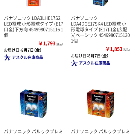
パナソニック LDA3LHE17S2
パナソニック
LED電球 小形電球タイプ (E17
LDA4DGE17SK4 LED電球 小
口金)下方向 4549980715116 1
形電球タイプ (E17口金)広配
個
光ベーシック 4549980715130
1個
￥1,793
（税込）
￥1,853
お届け日：
8月7日（金）
（税込）
お届け日：
8月7日（金）
アスクル在庫商品
アスクル在庫商品
パナソニック パルックプレミ
パナソニック パルックプレミ