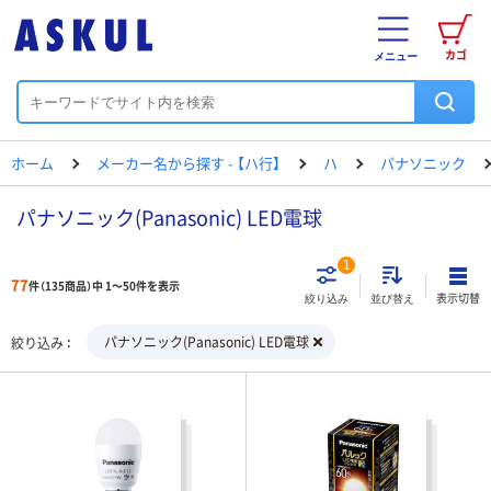
カゴ
メニュー
ホーム
メーカー名から探す - 【ハ行】
ハ
パナソニック
パナソニック(Panasonic) LED電球
1
77
件（135商品）中 1～50件を表示
表示切替
絞り込み
並び替え
パナソニック(Panasonic) LED電球
絞り込み