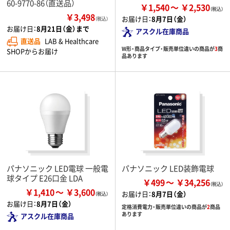
60-9770-86（直送品）
￥1,540
￥2,530
￥3,498
お届け日：
8月7日（金）
（税込）
お届け日：
8月21日（金）まで
アスクル在庫商品
直送品
LAB & Healthcare
W形・商品タイプ・販売単位違いの商品が
3
商
SHOPからお届け
品あります
パナソニック LED電球 一般電
パナソニック LED装飾電球
球タイプ E26口金 LDA
￥499
￥34,256
￥1,410
￥3,600
お届け日：
8月7日（金）
お届け日：
8月7日（金）
定格消費電力・販売単位違いの商品が
2
商品
あります
アスクル在庫商品