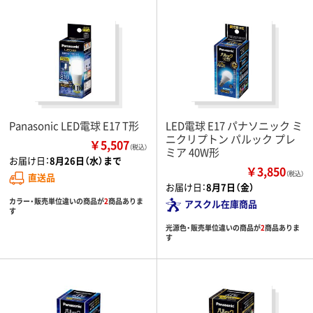
Panasonic LED電球 E17 T形
LED電球 E17 パナソニック ミ
ニクリプトン パルック プレ
￥5,507
（税込）
ミア 40W形
お届け日：
8月26日（水）まで
￥3,850
（税込）
直送品
お届け日：
8月7日（金）
カラー・販売単位違いの商品が
2
商品ありま
アスクル在庫商品
す
光源色・販売単位違いの商品が
2
商品ありま
す