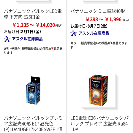
パナソニック パルックLED電
パナソニック ミニ電球40形
球 下方向 E26口金
￥398
￥1,996
￥1,135
￥14,020
お届け日：
8月7日（金）
お届け日：
8月7日（金）
アスクル在庫商品
アスクル在庫商品
カラー・販売単位違いの商品が
4
商品ありま
す
W形・光源色・販売単位違いの商品が
8
商品あ
ります
パナソニック パルックプレミ
LED電球 E26 パナソニック パ
ア広配光40形 E17 昼光色
ルック プレミア 広配光 Ra84
(P)LDA4DGE17K40ESW2F 1個
LDA