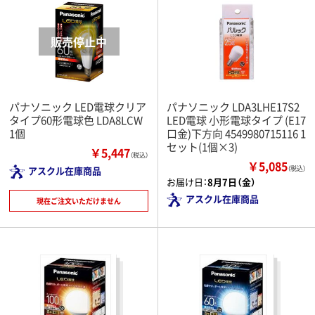
パナソニック LED電球クリア
パナソニック LDA3LHE17S2
タイプ60形電球色 LDA8LCW
LED電球 小形電球タイプ (E17
1個
口金)下方向 4549980715116 1
セット(1個×3)
￥5,447
（税込）
￥5,085
アスクル在庫商品
（税込）
お届け日：
8月7日（金）
アスクル在庫商品
現在ご注文いただけません