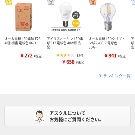
オーム電機 LED電球 E26
アイリスオーヤマ LED電
オーム電機 LEDクリプト
ア
40形相当 電球色 06-3…
球 E17 電球色 40W形 広
ン球 2W E17 電球色
球
配…
LDA…
広
￥272
￥841
(
15件
)
（税込）
（税込）
￥658
（税込）
ランキング一覧
アスクルについて
お気軽にご質問ください。