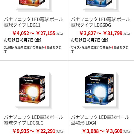
パナソニック LED電球 ボール
パナソニック LED電球 ボール
電球タイプ LDG11
電球タイプ LDG6DG
￥4,052
￥27,155
￥3,827
￥31,799
お届け日：
8月7日（金）
お届け日：
8月7日（金）
光源色・販売単位違いの商品が
3
商品ありま
サイズ・販売単位違いの商品が
3
商品ありま
す
す
パナソニック LED電球 ボール
パナソニック LED電球ボール
電球タイプ LDG6LG
型40形 LDG4
￥9,935
￥22,291
￥3,088
￥3,609