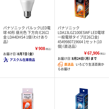
パナソニック パルックLED電
パナソニック
球 40形 昼光色 下方向 E26口
LDA13LGZ100ESWF LED電球
金 LDA4DHS4 1個（わけあり
一般電球タイプ(E26口金)
品）
4549980719664 1セット(10
個)（直送品）
￥908
（税込）
￥67,906
お届け日：
8月7日（金）
（税込）
お届け日：
8月24日（月）まで
アスクル在庫商品
直送品
いろどり生活百貨か
らお届け