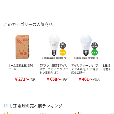
このカテゴリーの人気商品
オーム電機 LED電球
【アスクル限定】アイリ
アイリスオーヤマ 【ア
LED電球 
E26 06
スオーヤマ ミニクリプ
スクル限定】 LED電球
球色 広配
トン電球形LED…
E26 広配…
￥272～
￥658～
￥461～
（税込）
（税込）
（税込）
LED電球の売れ筋ランキング