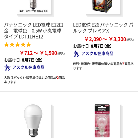
パナソニック LED電球 E12口
LED電球 E26 パナソニック パ
金 電球色 0.5W 小丸電球
ルック プレミアX
タイプ LDT1LHE12
￥2,090
￥3,300
お届け日：
8月7日（金）
￥712
￥1,590
アスクル在庫商品
お届け日：
8月7日（金）
W形・光源色・販売単位違いの商品が
3
商品あ
アスクル在庫商品
ります
入数（1パック）・販売単位違いの商品が
2
商品
あります