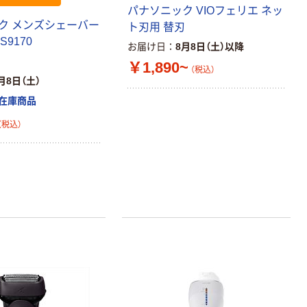
ープ 大巻
パー シングル
パナソニック VIOフェリエ ネッ
120ｍ 再生紙
ク メンズシェーバー
￥124~
ト刃用 替刃
（税込）
100% 6ロール
S9170
￥470~
（税込）
お届け日
8月8日（土）以降
リサイクル100
本気プライス
￥1,890~
芯あり FSC認
（税込）
月8日（土）
証
アスクル トイ
レのおそうじシ
在庫商品
ート 大王製紙
共同企画 トイ
（税込）
￥330~
（税込）
レクリーナー
トイレシート
オリジナル
本気プライス
アスクル フラッ
トファイル エコ
ノミータイプ
A4タテ(コクヨ
￥115~
（税込）
製造）