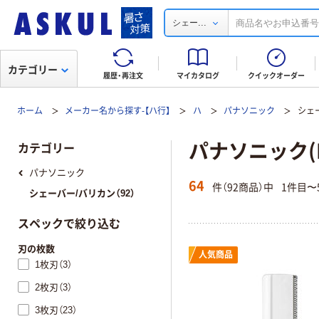
...
シェー
カテゴリー
履歴・再注文
マイカタログ
クイックオーダー
ホーム
メーカー名から探す-【ハ行】
ハ
パナソニック
シェ
パナソニック(P
カテゴリー
パナソニック
64
件（92商品）中
1件目〜
シェーバー/バリカン（92）
スペックで絞り込む
刃の枚数
人気商品
1枚刃（3）
2枚刃（3）
3枚刃（23）