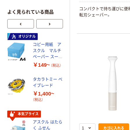
コンパクトで持ち運びに便
よく見られている商品
転刃シェーバー。
オリジナル
オリジナル
コピー用紙 ア
ゴミ袋 エコノミ
スクル マルチ
ータイプ 乳白半
ペーパー スーパ
透明 高密度タイ
ーホワイト+
プ 詰替用 バイ
￥149~
￥616~
（税込）
（税込）
オマス素材10％
配合
タカラトミー ベ
オリジナル
イブレード
乾電池 単3
￥1,400~
形 アルカリ乾
（税込）
電池 北欧パッ
ケージ アスク
￥140~
（税込）
ルオリジナル
本気プライス
アスクル はたら
本気プライス
カゴに入れる
く ふせん