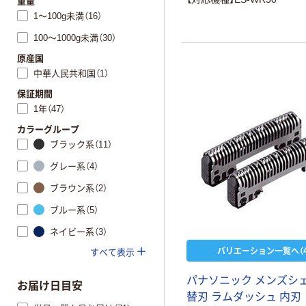
重量
1～100g未満（16）
100～1000g未満（30）
原産国
中華人民共和国（1）
保証期間
1年（47）
カラーグループ
ブラック系（11）
グレー系（4）
ブラウン系（2）
ブルー系（5）
ネイビー系（3）
バリエーション一覧へ（4
すべて表示
パナソニック メンズシ
お届け日目安
替刃 ラムダッシュ 内刃