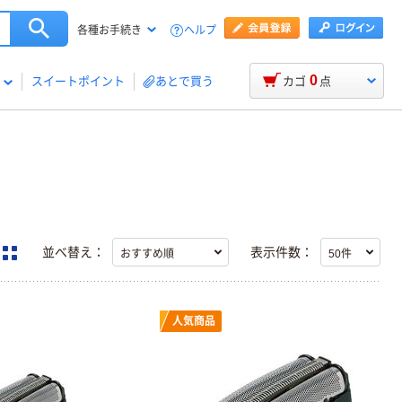
ヘルプ
各種お手続き
0
スイートポイント
あとで買う
カゴ
点
並べ替え：
表示件数：
人気商品