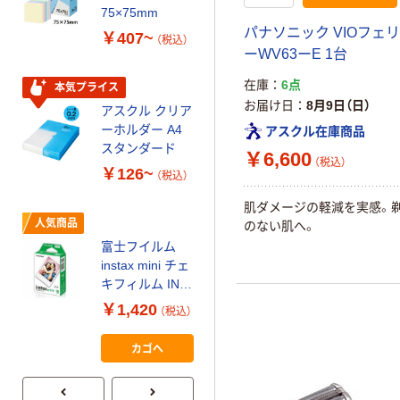
ティッシュペー
75×75mm
パー ボックス
パナソニック VIOフェリ
￥407~
（税込）
150組 5箱入 ア
ーWV63ーE 1台
スクル スマート
￥328~
（税込）
コンパクト ビ
在庫
6点
本気プライス
ビッド PEFC認
お届け日
8月9日（日）
アスクル クリア
証
オリジナル
ーホルダー A4
アスクル在庫商品
コピー用紙 マ
スタンダード
￥6,600
ルチペーパー
（税込）
￥126~
（税込）
スーパーエコノ
ミー+
￥149~
肌ダメージの軽減を実感。
（税込）
人気商品
のない肌へ。
富士フイルム
本気プライス
instax mini チェ
【ガムテープ】ア
キフィルム INS
スクル 現場のチ
MINI JP1 1パッ
￥1,420
（税込）
カラ 厚さ
ク（10枚入り）
0.22mm 布テー
￥145~
（税込）
カゴへ
プ