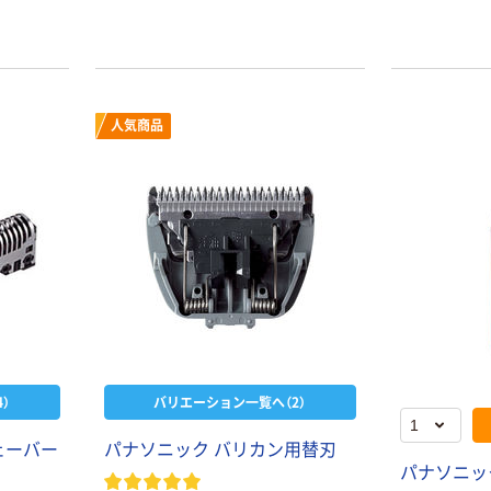
人気商品
）
バリエーション一覧へ（2）
ェーバー
パナソニック バリカン用替刃
パナソニッ