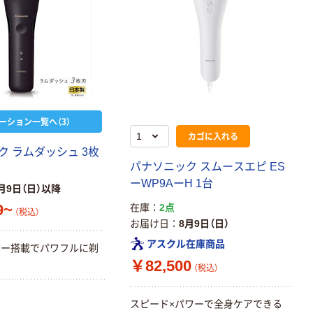
ーション一覧へ（3）
カゴに入れる
ク ラムダッシュ 3枚
パナソニック スムースエピ ES
ーWP9AーH 1台
月9日（日）以降
9~
在庫
2点
（税込）
お届け日
8月9日（日）
アスクル在庫商品
ター搭載でパワフルに剃
￥82,500
（税込）
スピード×パワーで全身ケアできる