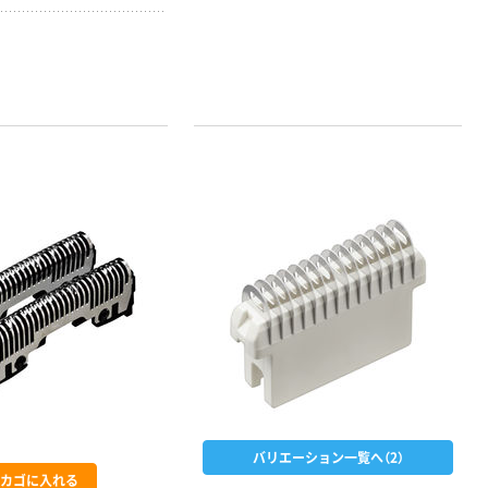
本気プライス
本気プライス
大塚製薬工場
キングジム テプ
経口補水液 オー
ラ TEPRA
エスワン（OS-1）
PRO【純正】テー
プ 白ラベル
￥159~
￥914~
（税込）
（税込）
12mm幅 （黒文
字）
富士フイルム チ
本気プライス
ェキ専用フィル
アスクル セロハ
ム INSTAX MINI
ンテープ
WW2
￥1,580~
￥216~
（税込）
（税込）
本気プライス
本気プライス
バリエーション一覧へ（2）
ニチバン セロテ
カゴに入れる
トイレットペー