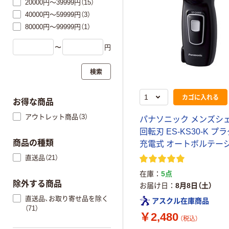
20000円～39999円（15）
40000円～59999円（3）
80000円～99999円（1）
〜
円
検索
カゴに入れる
お得な商品
アウトレット商品（3）
パナソニック メンズシ
回転刃 ES-KS30-K プ
商品の種類
充電式 オートボルテー
直送品（21）
在庫
5点
除外する商品
お届け日
8月8日（土）
直送品、お取り寄せ品を除く
アスクル在庫商品
（71）
￥2,480
（税込）