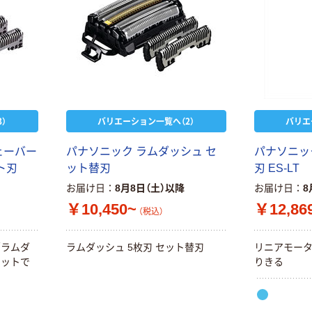
）
バリエーション一覧へ（2）
バリエ
ェーバー
パナソニック ラムダッシュ セ
パナソニッ
ト刃
ット替刃
刃 ES-LT
お届け日
8月8日（土）以降
お届け日
8
￥10,450~
￥12,86
（税込）
「ラムダ
ラムダッシュ 5枚刃 セット替刃
リニアモー
セットで
りきる