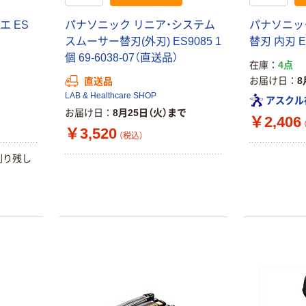
アスクルオリジ
INS MINI 13
ナル ラミネー
エ ES
パナソニック リニア・システム
パナソニッ
￥12,100~
トフィルム A4
スムーサー替刃(外刃) ES9085 1
替刃 内刃 E
（税込）
サイズ
￥458~
（税込）
個 69-6038-07（直送品）
100μ（ミクロン）
在庫
4点
お届け日
8
直送品
オリジナル
本気プライス
LAB & Healthcare SHOP
サントリー 伊右
アスクル
アスクル はたら
お届け日
8月25日（火）まで
衛門 「お茶、どう
￥2,406
く ふせん
ぞ。」 緑茶
￥3,520
（税込）
50×15mm
￥528~
（税込）
￥386~
剃り残し
（税込）
本気プライス
本気プライス
アスクル はたら
ペーパータオル
く ふせん 付箋
中判 再生紙
75×25mm
100％ 200枚
￥377~
（税込）
FSC認証 シング
￥149~
（税込）
ル 大王製紙共同
企画 オリジナル