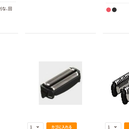
利な、回
本気プライス
オリジナル
トイレットペー
アスクル 「現場
パー ダブル60
のチカラ」 養生
ｍ 再生紙
テープ
100% 6ロール
￥460~
￥358~
（税込）
（税込）
リサイクル100
芯あり FSC認
証
オリジナル
オリジナル
乾電池 単4
アスクル プラス
形 アルカリ乾
チックグローブ
電池 北欧パッ
粉なし（パウダ
ケージ アスク
ーフリー）
￥140~
￥398~
（税込）
（税込）
ルオリジナル
富士フイルム
オリジナル
カゴに入れる
instax mini13