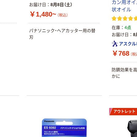
カン用オイル 
お届け日
8月8日（土）
状オイル
￥1,480~
（税込）
在庫
4点
パナソニック・ヘアカッター用の替
お届け日
8
刃
アスクル
￥768
（税
防錆効果を高
かに
アウトレット