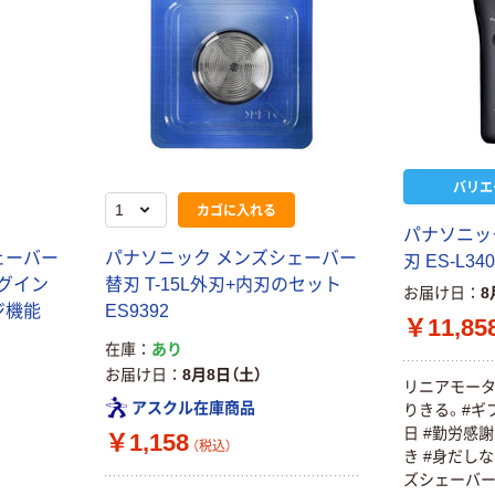
バリエ
カゴに入れる
パナソニッ
ェーバー
パナソニック メンズシェーバー
刃 ES-L340
ラグイン
替刃 T-15L外刃+内刃のセット
お届け日
8
ジ機能
ES9392
￥11,85
在庫
あり
お届け日
8月8日（土）
リニアモー
アスクル在庫商品
りきる。#ギフ
日 #勤労感謝
￥1,158
（税込）
き #身だしな
ズシェーバ