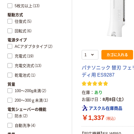
5枚刃以上（13）
駆動方式
往復式（5）
回転式（6）
電源タイプ
ACアダプタタイプ（2）
カゴに入れる
充電式（19）
充電交流式（13）
パナソニック 替刃 フェ
ディ用 ES9287
乾電池式（1）
質量
100～200g未満（2）
在庫
あり
お届け日
8月8日（土）
200～300ｇ未満（1）
アスクル在庫商品
電気シェーバーの機能
防水（2）
￥1,337
（税込）
自動洗浄（4）
【対応機種】ES-WR50