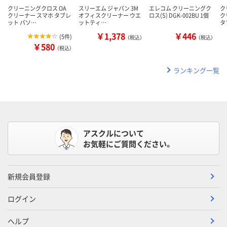
クリーニングクロス OA
スリーエム ジャパン 3M
エレコム クリーニングク
ク
クリーナー スマホ タブレ
オフィスクリーナー ウエ
ロス(S) DGK-002BU 1個
ク
ット パソ…
ットティ…
タ
￥1,378
￥446
(
5件
)
（税込）
（税込）
￥580
（税込）
ランキング一覧
アスクルについて
お気軽にご質問ください。
新規会員登録
ログイン
ヘルプ