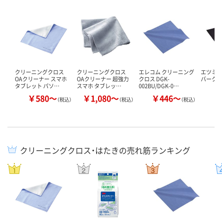
クリーニングクロス
クリーニングクロス
エレコム クリーニング
エツミ 
OAクリーナー スマホ
OAクリーナー 超強力
クロス DGK-
バークロ
タブレット パソ…
スマホ タブレッ…
002BU/DGK-0…
￥580～
￥1,080～
￥446～
￥
（税込）
（税込）
（税込）
クリーニングクロス・はたきの売れ筋ランキング