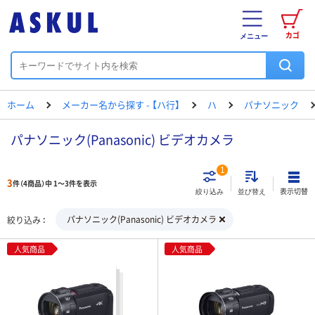
カゴ
メニュー
ホーム
メーカー名から探す - 【ハ行】
ハ
パナソニック
パナソニック(Panasonic) ビデオカメラ
1
3
件（4商品）中 1～3件を表示
表示切替
絞り込み
並び替え
パナソニック(Panasonic) ビデオカメラ
絞り込み
人気商品
人気商品