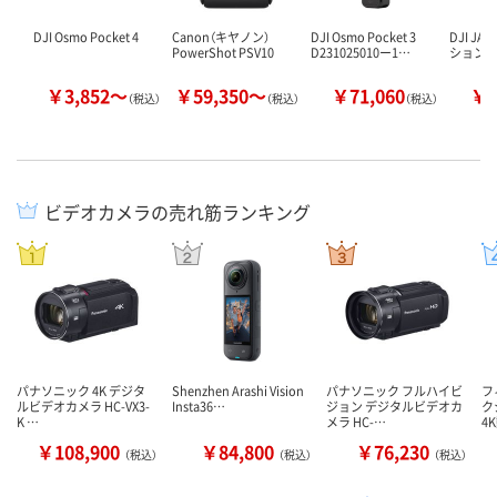
DJI Osmo Pocket 4
Canon（キヤノン）
DJI Osmo Pocket 3
DJI JA
PowerShot PSV10
D231025010ー1…
ション 5
￥3,852～
￥59,350～
￥71,060
￥6
（税込）
（税込）
（税込）
ビデオカメラの売れ筋ランキング
パナソニック 4K デジタ
Shenzhen Arashi Vision
パナソニック フルハイビ
フ
ルビデオカメラ HC-VX3-
Insta36…
ジョン デジタルビデオカ
ク
K …
メラ HC-…
4
￥108,900
￥84,800
￥76,230
（税込）
（税込）
（税込）