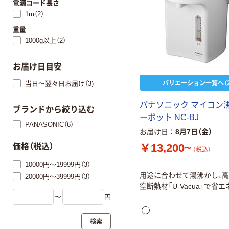
電源コード長さ
1m（2）
重量
1000g以上（2）
お届け日目安
バリエーション一覧へ（2
当日〜翌々日お届け（3)
パナソニック マイコン
ブランドから絞り込む
ーポット NC-BJ
PANASONIC（6）
お届け日
8月7日（金）
￥13,200~
価格（税込）
（税込）
10000円～19999円（3）
用途に合わせて湯沸かし、
20000円～39999円（3）
空断熱材「U-Vacua」で省
〜
円
検索