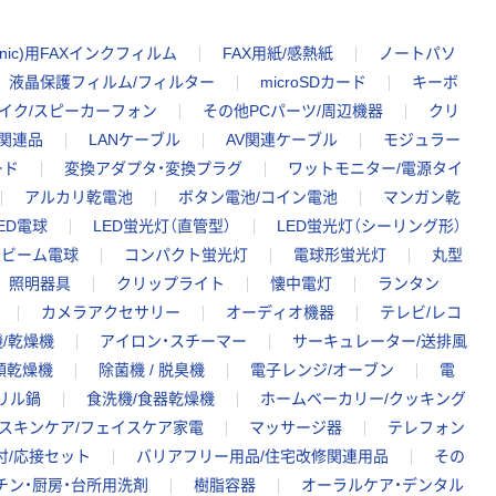
onic)用FAXインクフィルム
FAX用紙/感熱紙
ノートパソ
液晶保護フィルム/フィルター
microSDカード
キーボ
マイク/スピーカーフォン
その他PCパーツ/周辺機器
クリ
関連品
LANケーブル
AV関連ケーブル
モジュラー
ード
変換アダプタ・変換プラグ
ワットモニター/電源タイ
アルカリ乾電池
ボタン電池/コイン電池
マンガン乾
ED電球
LED蛍光灯（直管型）
LED蛍光灯（シーリング形）
イビーム電球
コンパクト蛍光灯
電球形蛍光灯
丸型
照明器具
クリップライト
懐中電灯
ランタン
カメラアクセサリー
オーディオ機器
テレビ/レコ
/乾燥機
アイロン・スチーマー
サーキュレーター/送排風
類乾燥機
除菌機 / 脱臭機
電子レンジ/オーブン
電
グリル鍋
食洗機/食器乾燥機
ホームベーカリー/クッキング
スキンケア/フェイスケア家電
マッサージ器
テレフォン
付/応接セット
バリアフリー用品/住宅改修関連用品
その
チン・厨房・台所用洗剤
樹脂容器
オーラルケア・デンタル