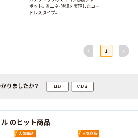
ポット。省エネ･時短を実現したコー
ドレスタイプ。
前へ
次へ
1
つかりましたか？
はい
いいえ
トル のヒット商品
本気プライス
オリジナル
トイレットペー
スズラン 酒精綿
人気商品
人気商品
パー シングル
G バルクタイプ