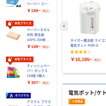
ペーパー スーパ
ｍ 再生紙
ーホワイト+
100% 6ロール
￥149~
￥446~
（税込）
（税込）
リサイクル100
芯あり FSC認
証
本気プライス
オリジナル
前のスライドへ
ペーパータオル
コピー用紙 マ
中判 再生紙
ルチペーパー
100％ 200枚
スーパーエコノ
タイガー魔法瓶 マイコ
FSC認証 シング
ミー+
電気ポット PDR-G
￥149~
￥149~
（税込）
（税込）
ル 大王製紙共同
企画 オリジナル
￥10,185~
本気プライス
本気プライス
（税込）
ティッシュペー
アスクル 耳にや
パー ボックス
さしい やわらか
150組 5箱入 ア
いマスク
スクル スマート
￥307~
￥458~
（税込）
（税込）
コンパクト ビ
電気ポット/ケ
ビッド PEFC認
証
オリジナル
本気プライス
人気商品
アスクル プラス
ペーパータオル