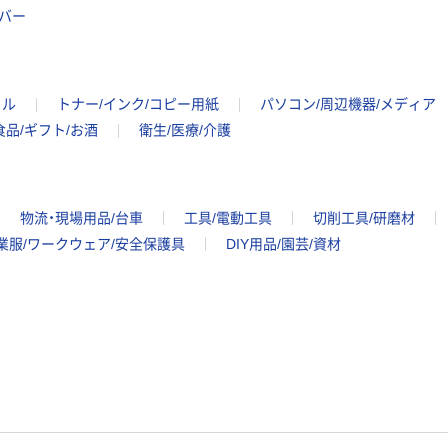
ーバー
イル
トナー/インク/コピー用紙
パソコン/周辺機器/メディア
食品/ギフト/お酒
衛生/医療/介護
物流・現場用品/台車
工具/電動工具
切削工具/研磨材
業服/ワークウェア/安全保護具
DIY用品/園芸/資材