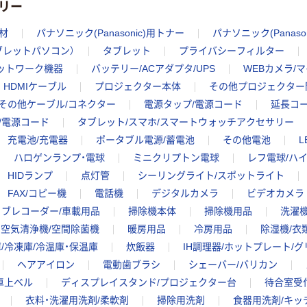
リー
機材
パナソニック(Panasonic)用トナー
パナソニック(Panas
タブレットパソコン）
タブレット
プライバシーフィルター
ネットワーク機器
バッテリー/ACアダプタ/UPS
WEBカメラ/
HDMIケーブル
プロジェクター本体
その他プロジェクター
その他ケーブル/コネクター
電源タップ/電源コード
延長コ
/電源コード
タブレット/スマホ/スマートウォッチアクセサリー
充電池/充電器
ポータブル電源/蓄電池
その他電池
L
ハロゲンランプ・電球
ミニクリプトン電球
レフ電球/ハ
HIDランプ
点灯管
シーリングライト/スポットライト
FAX/コピー機
電話機
デジタルカメラ
ビデオカメラ
イブレコーダー/車載用品
掃除機本体
掃除機用品
洗濯機
空気清浄機/空間除菌機
暖房用品
冷房用品
除湿機/衣
/冷凍庫/冷温庫・保温庫
炊飯器
IH調理器/ホットプレート/
ヘアアイロン
電動歯ブラシ
シェーバー/バリカン
卓上ベル
ディスプレイスタンド/プロジェクター台
待合室受
衣料・洗濯用洗剤/柔軟剤
掃除用洗剤
食器用洗剤/キッ