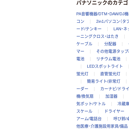
パナソニックのカテゴ
PA音響機器/DTM・DAW/DJ
コン
2in1パソコン（
ード/テンキー
LAN・
ーニングクロス・はたき
ケーブル
分配器
マー
その他電源タップ
電池
リチウム電池
LEDスポットライト
蛍光灯
直管蛍光灯
簡易ライト/非常灯
ーダー
カーナビ/ドラ
機/換気扇
加湿器
気ポット/ケトル
冷蔵庫
スケール
ドライヤー
アーム/電話台
呼び鈴/
他医療・介護施設用家具/備品