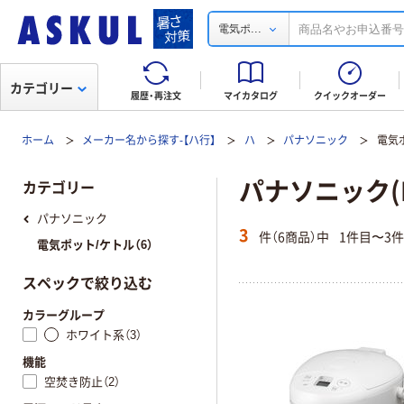
...
電気ポ
カテゴリー
履歴・再注文
マイカタログ
クイックオーダー
ホーム
メーカー名から探す-【ハ行】
ハ
パナソニック
電気
パナソニック(P
カテゴリー
パナソニック
3
件（6商品）中
1件目〜3
電気ポット/ケトル（6）
スペックで絞り込む
カラーグループ
ホワイト系（3）
機能
空焚き防止（2）