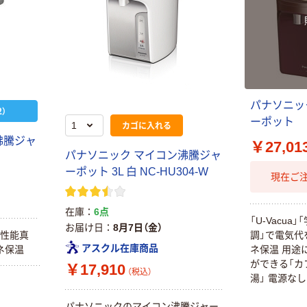
パナソニッ
）
ーポット
カゴに入れる
沸騰ジャ
￥27,01
パナソニック マイコン沸騰ジャ
ーポット 3L 白 NC-HU304-W
現在ご
在庫
6点
「U-Vacu
お届け日
8月7日（金）
高性能真
調」で電気代
アスクル在庫商品
エネ保温
ネ保温 用途
ができる「カ
￥17,910
（税込）
湯」 電源なし
可能「コード
パナソニックのマイコン沸騰ジャー