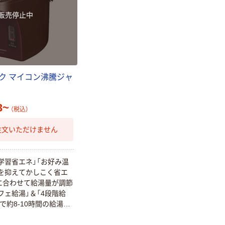
販売停止中
ク マイコン沸騰ジャ
3~
（税込）
注文いただけません
a」「学習省エネ」「お好み温
を抑えてかしこく省エ
に合わせて給湯量が調節
フェ給湯」＆「4段階給
で約8-10時間の給湯が
レス電動給湯」