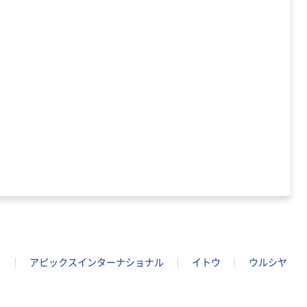
チックグローブ
粉なし（パウダ
ーフリー）
￥398~
（税込）
本気プライス
アスクル クリア
ーホルダー A4
スタンダード
￥126~
（税込）
ヒ
アピックスインターナショナル
イトウ
ウルシヤ