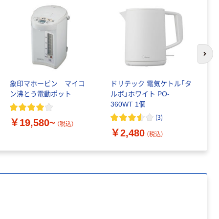
電池 北欧パッ
ペーパー スーパ
ケージ アスク
ーホワイト+
￥140~
￥149~
（税込）
（税込）
ルオリジナル
本気プライス
本気プライス
次の
【ガムテープ】ア
ペーパータオル
スクル 現場のチ
中判 再生紙
カラ 厚さ
100％ 200枚
象印マホービン マイコ
ドリテック 電気ケトル「タ
象
0.22mm 布テー
FSC認証 シング
ン沸とう電動ポット
ルボ」ホワイト PO-
容
￥145~
￥149~
（税込）
（税込）
プ
ル 大王製紙共同
360WT 1個
企画 オリジナル
(
3
)
￥19,580~
￥
本気プライス
（税込）
￥2,480
（税込）
ティッシュペー
パー ボックス
150組 5箱入 ア
スクル スマート
￥307~
（税込）
コンパクト ビ
ビッド PEFC認
証
オリジナル
アスクル プラス