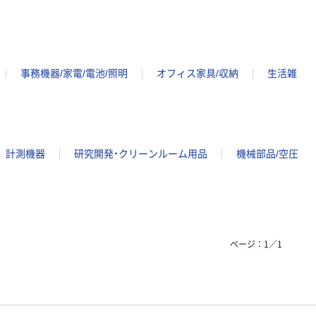
事務機器/家電/電池/照明
オフィス家具/収納
生活雑
計測機器
研究開発・クリーンルーム用品
機械部品/空圧
ページ：
1
／
1