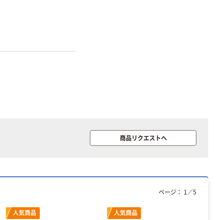
商品リクエストへ
ページ：
1
／
5
オリジナル
オリジナル
乾電池 単3
コピー用紙 ア
人気商品
人気商品
形 アルカリ乾
スクル マルチ