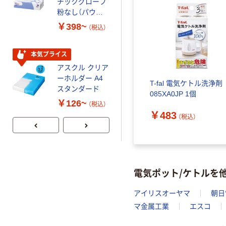
チックグローブ
小判・シングル
粉なし（パウダ
再生紙 200枚
ーフリー）
FSC認証紙 アス
￥398~
￥143~
（税込）
（税込）
クルオリジナル
本気プライス
本気プライス
アスクル クリア
アスクル トイ
ーホルダー A4
レのおそうじシ
T-fal 電気ケトル洗浄剤
スタンダード
ート 大王製紙
085XA0JP 1個
共同企画 トイ
￥126~
￥330~
（税込）
（税込）
レクリーナー
￥483
（税込）
トイレシート
オリジナル
電気ポット/ケトルを
アイリスオーヤマ
朝日
マ金属工業
エスコ