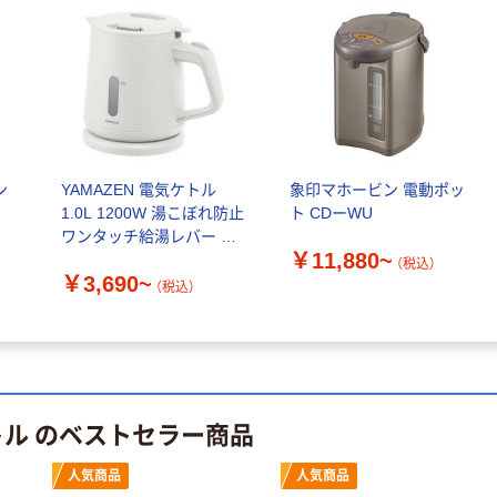
120ｍ 再生紙
指定医薬部外品
100% 6ロール
￥455~
￥140~
（税込）
（税込）
リサイクル100
芯あり FSC認
証
本気プライス
本気プライス
嬬恋銘水 ナチュ
ティッシュペー
ラルミネラルウ
パー ボックス
ォーター 500ml
モカ 200組 5個
ン
YAMAZEN 電気ケトル
象印マホービン 電動ポッ
キャップシール
アスクル オリジ
1.0L 1200W 湯こぼれ防止
ト CDーWU
￥1,037~
￥428~
（税込）
付き／2Lラベル
ナルティッシュ
ワンタッチ給湯レバー 空
（税込）
レス 10本
PEFC認証
￥11,880~
焚き防止
（税込）
オリジナル
￥3,690~
（税込）
本気プライス
【アスクル限定】
ペーパータオル
ファーストレイ
中判 バージンパ
ト ニトリルグ
ルプ100％ 200
ローブ ブル
￥698~
（税込）
枚入 PEFC認証
ー 粉なし（パ
￥156~
（税込）
シングル アスク
トル のベストセラー商品
ウダーフリー）
ルオリジナル
人気商品
オリジナル
人気商品
人気商品
サントリー 天然
【アスクル限定】