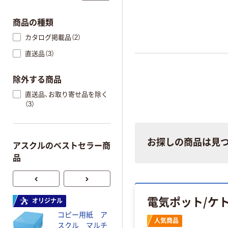
商品の種類
カタログ掲載品（2）
直送品（3）
除外する商品
直送品、お取り寄せ品を除く
（3）
お探しの商品は見
アスクルのベストセラー商
品
電気ポット/ケ
オリジナル
本気プライス
コピー用紙 ア
トイレットペー
人気商品
スクル マルチ
パー ダブル60