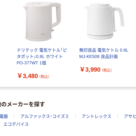
水 ミネラルウォ
ファーストレイ
ーター ペットボ
ト ニトリルグ
トル
￥686~
（税込）
ローブ ホワイ
￥698~
（税込）
ト 粉なし（パ
ウダーフリー）
期間限定価格
本気プライス
アスクル プラ
ファーストレイ
スチックグロー
ドリテック 電気ケトル「ピ
無印良品 電気ケトル 0.8L
ト ホワイト紙コ
ブ 薄手 粉な
タポット」0.8L ホワイト
MJ-KES08 良品計画
ップ
し（パウダーフ
￥298~
PO-377WT 1個
（税込）
リー）
￥374~
（税込）
￥3,990
（税込）
￥3,480
（税込）
他のメーカーを探す
電器
アルファックス・コイズミ
アントレックス
アサ
エコデバイス