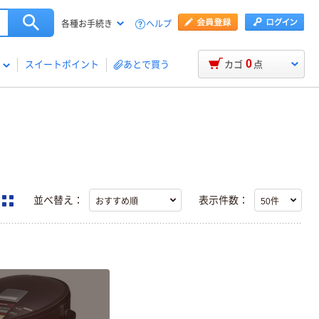
ヘルプ
各種お手続き
0
スイートポイント
あとで買う
カゴ
点
並べ替え：
表示件数：