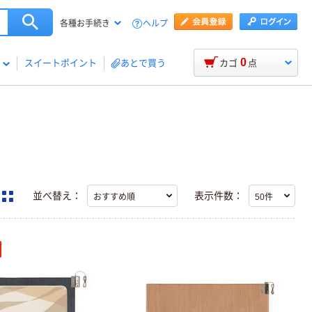
ヘルプ
各種お手続き
0
スイートポイント
あとで買う
カゴ
点
並べ替え：
表示件数：