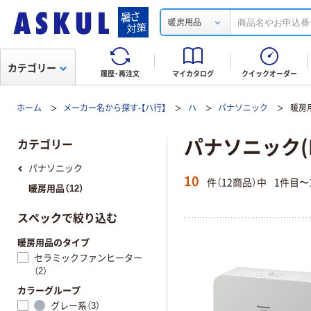
暖房用品
カテゴリー
履歴・再注文
マイカタログ
クイックオーダー
ホーム
メーカー名から探す-【ハ行】
ハ
パナソニック
暖房
パナソニック(P
カテゴリー
パナソニック
10
件（12商品）中
1件目〜
暖房用品（12）
スペックで絞り込む
暖房用品のタイプ
セラミックファンヒーター
（2）
カラーグループ
グレー系（3）