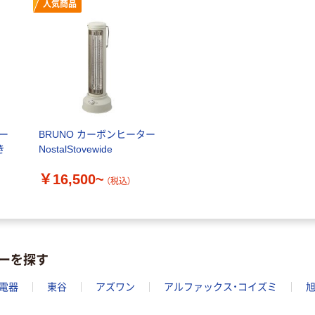
人気商品
ヒー
BRUNO カーボンヒーター
き
NostalStovewide
￥16,500~
（税込）
ーを探す
電器
東谷
アズワン
アルファックス・コイズミ