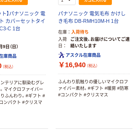
ット】パナソニック 電
パナソニック 電気毛布 かけし
ト カバーセットタイ
き毛布 DB-RMH10M-H 1台
C3-C 1台
在庫
入荷待ち
本気プライス
本気プライス
入荷
ご注文後、お届けについてご連
日
絡いたします
大塚製薬工場
キングジム テプ
月9日（日）
経口補水液 オー
ラ TEPRA
アスクル在庫商品
在庫商品
エスワン（OS-1）
PRO【純正】テー
￥16,940
0
プ 白ラベル
（税込）
（税込）
￥159~
￥914~
（税込）
（税込）
12mm幅 （黒文
字）
ふんわり肌触りの優しいマイクロフ
インテリアに馴染むグレ
富士フイルム チ
本気プライス
ァイバー素材。#ギフト #暖房 #防寒
。マイクロファイバー
ェキ専用フィル
アスクル セロハ
#コンパクト #クリスマス
りふんわり。#ギフト #
ム INSTAX MINI
ンテープ
#コンパクト #クリスマ
WW2
￥1,580~
￥216~
（税込）
（税込）
本気プライス
本気プライス
ニチバン セロテ
トイレットペー