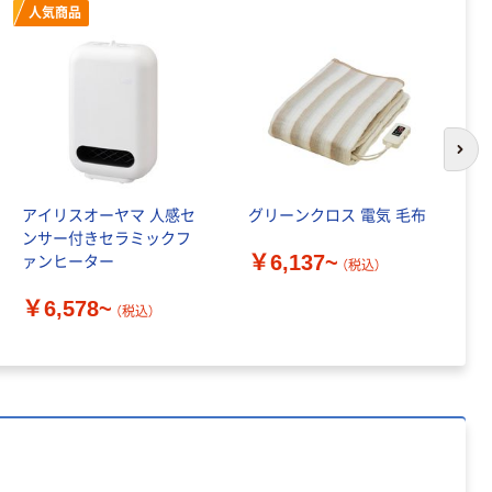
人気商品
次の
アイリスオーヤマ 人感セ
グリーンクロス 電気 毛布
ア
ンサー付きセラミックフ
カ
￥6,137~
ァンヒーター
ダ
（税込）
用
￥6,578~
￥
（税込）