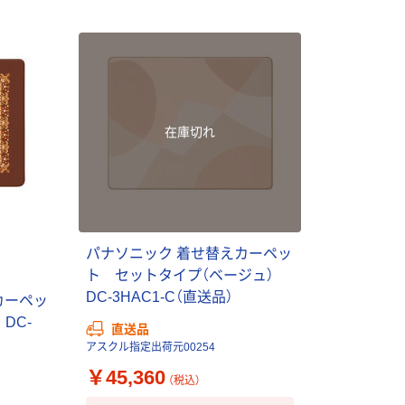
アスクルオリジ
INS MINI 13
ナル ラミネー
￥12,100~
トフィルム A4
（税込）
サイズ
￥458~
（税込）
100μ（ミクロン）
オリジナル
本気プライス
サントリー 伊右
在庫切れ
アスクル はたら
衛門 「お茶、どう
く ふせん
ぞ。」 緑茶
50×15mm
￥528~
（税込）
￥386~
（税込）
本気プライス
パナソニック 着せ替えカーペッ
本気プライス
アスクル はたら
ト セットタイプ（ベージュ）
ペーパータオル
く ふせん 付箋
DC-3HAC1-C（直送品）
中判 再生紙
カーペッ
75×25mm
100％ 200枚
DC-
￥377~
直送品
（税込）
FSC認証 シング
￥149~
（税込）
アスクル指定出荷元00254
ル 大王製紙共同
￥45,360
企画 オリジナル
（税込）