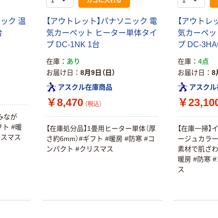
ック 温
【アウトレット】パナソニック 電
【アウトレ
台
気カーペット ヒーター単体タイ
気カーペッ
プ DC-1NK 1台
プ DC-3HA
本気プライス
オリジナル
在庫
あり
在庫
4点
トイレットペー
アスクル 「現場
お届け日
8月9日（日）
お届け日
8
パー ダブル60
のチカラ」 養生
アスクル在庫商品
アスクル
ｍ 再生紙
テープ
￥8,470
￥23,10
100% 6ロール
（税込）
￥460~
￥358~
（税込）
（税込）
リサイクル100
みなが
芯あり FSC認
ト #暖
【在庫処分品】1畳用ヒーター単体（厚
【在庫一掃】
証
オリジナル
オリジナル
リスマス
さ約6mm）#ギフト #暖房 #防寒 #コ
ージュカラー
乾電池 単4
アスクル プラス
ンパクト #クリスマス
素材で肌ざわ
形 アルカリ乾
チックグローブ
暖房 #防寒 
電池 北欧パッ
粉なし（パウダ
ス
ケージ アスク
ーフリー）
￥140~
￥398~
（税込）
（税込）
ルオリジナル
富士フイルム
オリジナル
instax mini13