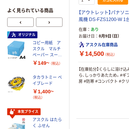
よく見られている商品
【アウトレット】パナソニ
風機 DS-FZS1200-W 1
在庫
あり
オリジナル
オリジナル
お届け日
8月9日（日）
コピー用紙 ア
ゴミ袋 エコノミ
アスクル在庫商品
スクル マルチ
ータイプ 乳白半
￥14,500
ペーパー スーパ
透明 高密度タイ
（税込）
ーホワイト+
プ 詰替用 バイ
￥149~
￥616~
（税込）
（税込）
オマス素材10％
【在庫処分】くらしに溶け込
配合
ら、しっかりあたため。#ギフ
タカラトミー ベ
オリジナル
房 #防寒 #コンパクト #ク
イブレード
乾電池 単3
￥1,400~
形 アルカリ乾
（税込）
電池 北欧パッ
ケージ アスク
￥140~
（税込）
ルオリジナル
本気プライス
アスクル はたら
本気プライス
く ふせん