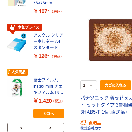
ティッシュペー
75×75mm
パー ボックス
￥407~
（税込）
150組 5箱入 ア
スクル スマート
￥328~
（税込）
コンパクト ビ
本気プライス
ビッド PEFC認
アスクル クリア
証
オリジナル
ーホルダー A4
コピー用紙 マ
スタンダード
ルチペーパー
￥126~
（税込）
スーパーエコノ
ミー+
￥149~
（税込）
人気商品
富士フイルム
本気プライス
カゴに入れる
instax mini チェ
【ガムテープ】ア
キフィルム INS
スクル 現場のチ
パナソニック 着せ替え
MINI JP1 1パッ
￥1,420
（税込）
カラ 厚さ
ク（10枚入り）
ト セットタイプ 3畳相当 
0.22mm 布テー
￥145~
3HAB5-T 1個（直送品）
（税込）
カゴへ
プ
直送品
株式会社カホー