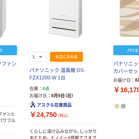
）
バリエ
カゴに入れる
クファン
パナソニッ
パナソニック 温風機 DS-
カバーセッ
FZX1200-W 1台
お届け日
8
￥16,17
在庫
8点
お届け日
8月9日（日）
アスクル在庫商品
￥24,750
ファンヒ
（税込）
パワフル
くらしに溶け込みながら、しっかり
あたため。ナノイーX搭載でさまざ