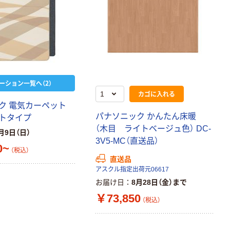
ーション一覧へ（2）
カゴに入れる
ク 電気カーペット
パナソニック かんたん床暖
トタイプ
（木目 ライトベージュ色） DC-
月9日（日）
3V5-MC（直送品）
0~
（税込）
直送品
アスクル指定出荷元06617
お届け日
8月28日（金）まで
￥73,850
（税込）