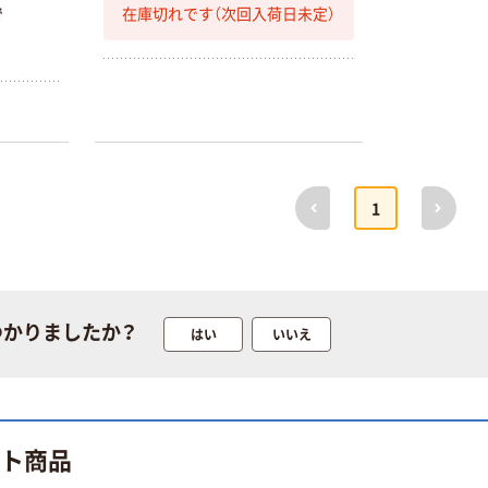
在庫切れです（次回入荷日未定）
で
前へ
次へ
1
つかりましたか？
はい
いいえ
ット商品