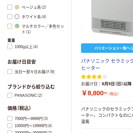
ベージュ系（2）
ホワイト系（4）
マルチカラー／多色セッ
ト（1）
重量
1000g以上（4）
バリエーション一覧へ（2
パナソニック セラミッ
お届け日目安
ヒーター
当日〜翌々日お届け（9)
お届け日
8月9日（日）以降
ブランドから絞り込む
￥8,800~
（税込）
PANASONIC（2）
価格（税込）
パナソニックのセラミック
ーター。 コンパクトなのに
7000円～9999円（3）
温風
10000円～19999円（4）
20000円～39999円（2）