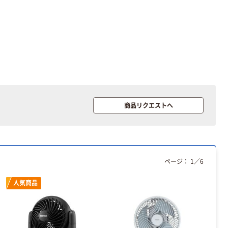
商品リクエストへ
ページ：
1
／
6
人気商品