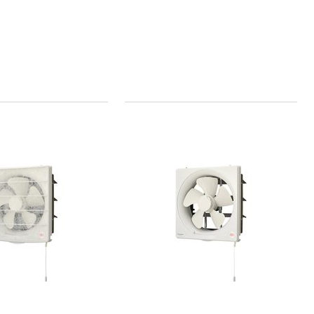
本気プライス
本気プライス
大塚製薬工場
キングジム テプ
経口補水液 オー
ラ TEPRA
エスワン（OS-1）
PRO【純正】テー
プ 白ラベル
￥159~
￥914~
（税込）
（税込）
12mm幅 （黒文
字）
富士フイルム チ
本気プライス
ェキ専用フィル
アスクル セロハ
ム INSTAX MINI
ンテープ
WW2
￥1,580~
￥216~
（税込）
（税込）
本気プライス
本気プライス
ニチバン セロテ
トイレットペー
ープ 大巻
パー シングル
120ｍ 再生紙
￥124~
（税込）
100% 6ロール
￥470~
（税込）