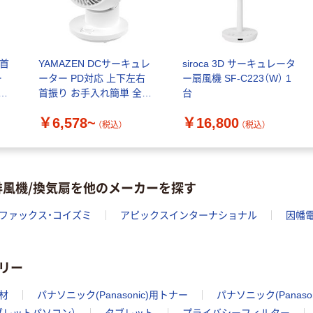
 首
YAMAZEN DCサーキュレ
siroca 3D サーキュレータ
ー
ーター PD対応 上下左右
ー扇風機 SF-C223（W） 1
首振り お手入れ簡単 全分
台
解
￥6,578~
￥16,800
（税込）
（税込）
排風機/換気扇を他のメーカーを探す
ファックス・コイズミ
アピックスインターナショナル
因幡
リー
機材
パナソニック(Panasonic)用トナー
パナソニック(Panas
タブレットパソコン）
タブレット
プライバシーフィルター