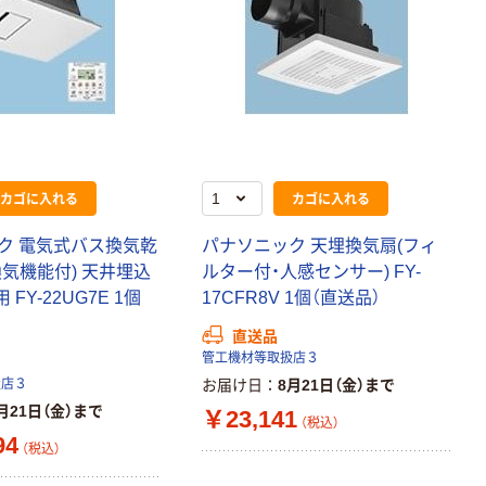
カゴに入れる
カゴに入れる
ク 電気式バス換気乾
パナソニック 天埋換気扇(フィ
気機能付) 天井埋込
ルター付・人感センサー) FY-
 FY-22UG7E 1個
17CFR8V 1個（直送品）
直送品
管工機材等取扱店３
扱店３
お届け日
8月21日（金）まで
月21日（金）まで
￥23,141
（税込）
94
（税込）