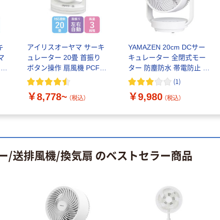
キ
アイリスオーヤマ サーキ
YAMAZEN 20cm DCサー
マ
ュレーター 20畳 首振り
キュレーター 全閉式モー
 扇
ボタン操作 扇風機 PCF-
ター 防塵防水 帯電防止 全
HM23
分解 コード長2.4m YAR-
(
1
)
RD20T(W) 1個
￥8,778~
￥9,980
（税込）
（税込）
ー/送排風機/換気扇 のベストセラー商品