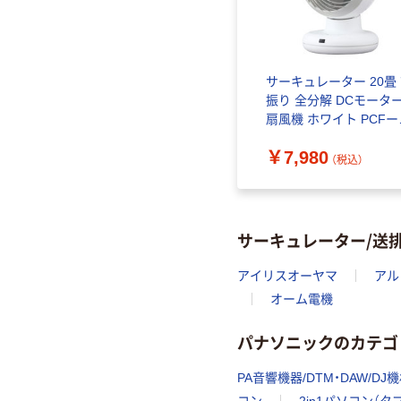
サーキュレーター 20畳
振り 全分解 DCモータ
扇風機 ホワイト PCFー
BD15BTECーW
￥7,980
（税込）
サーキュレーター/送
アイリスオーヤマ
アル
オーム電機
パナソニックのカテゴ
PA音響機器/DTM・DAW/DJ
コン
2in1パソコン（