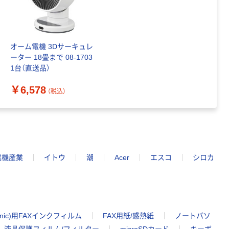
オーム電機 3Dサーキュレ
ーター 18畳まで 08-1703
1台（直送品）
￥6,578
（税込）
電機産業
イトウ
潮
Acer
エスコ
シロカ
onic)用FAXインクフィルム
FAX用紙/感熱紙
ノートパソ
液晶保護フィルム/フィルター
microSDカード
キーボ