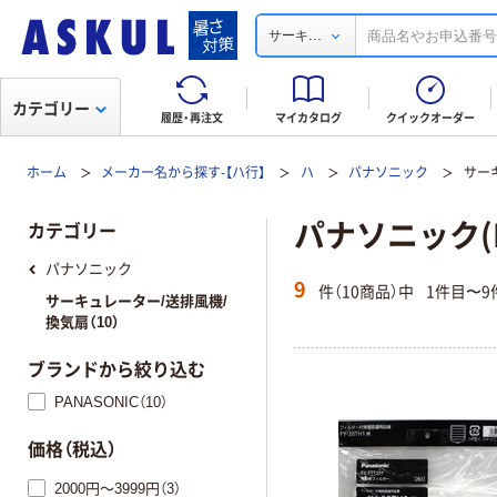
...
サーキ
カテゴリー
履歴・再注文
マイカタログ
クイックオーダー
ホーム
メーカー名から探す-【ハ行】
ハ
パナソニック
サー
パナソニック(P
カテゴリー
パナソニック
9
件（10商品）中
1件目〜9
サーキュレーター/送排風機/
換気扇（10）
ブランドから絞り込む
PANASONIC（10）
価格（税込）
2000円～3999円（3）