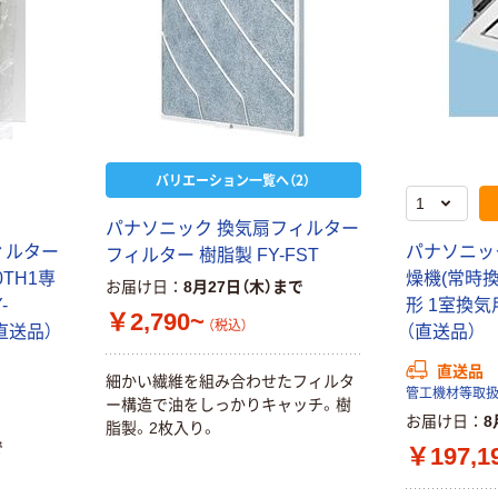
バリエーション一覧へ（2）
パナソニック 換気扇フィルター
ィルター
パナソニッ
フィルター 樹脂製 FY-FST
0TH1専
燥機(常時換
お届け日
8月27日（木）まで
-
形 1室換気用
￥2,790~
（税込）
（直送品）
（直送品）
直送品
細かい繊維を組み合わせたフィルタ
管工機材等取
ー構造で油をしっかりキャッチ。樹
お届け日
8
脂製。2枚入り。
で
￥197,1