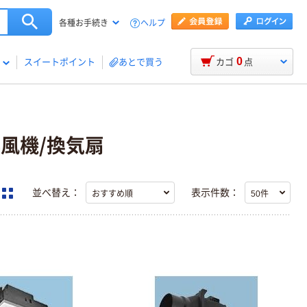
ヘルプ
各種お手続き
0
スイートポイント
あとで買う
カゴ
点
排風機/換気扇
並べ替え：
表示件数：