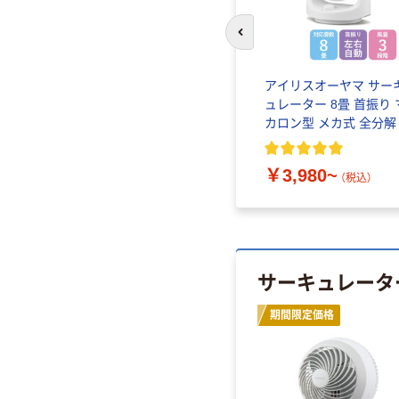
前のスライドへ
アイリスオーヤマ サー
ュレーター 8畳 首振り 
カロン型 メカ式 全分解
風機 PCF-MKM15EC
￥3,980~
（税込）
サーキュレータ
期間限定価格