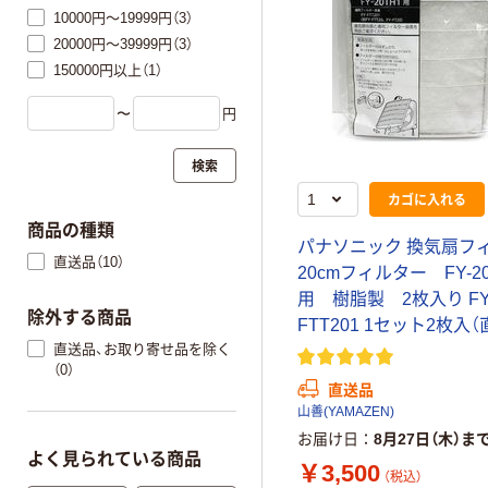
10000円～19999円（3）
20000円～39999円（3）
150000円以上（1）
〜
円
検索
カゴに入れる
商品の種類
パナソニック 換気扇フ
直送品（10）
20cmフィルター FY-2
用 樹脂製 2枚入り FY
除外する商品
FTT201 1セット2枚入
直送品、お取り寄せ品を除く
（0）
直送品
山善(YAMAZEN)
お届け日
8月27日（木）ま
よく見られている商品
￥3,500
（税込）