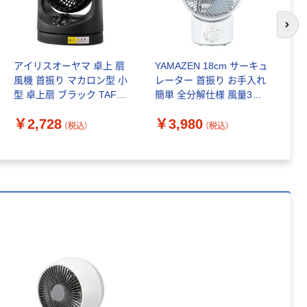
次の
アイリスオーヤマ 卓上 扇
YAMAZEN 18cm サーキュ
山
風機 首振り マカロン型 小
レーター 首振り お手入れ
1
型 卓上扇 ブラック TAF-
簡単 全分解仕様 風量3段
A
MKM10-B
階 YAS-BFKW18(WH) 1台
1
￥2,728
￥3,980
￥
（税込）
（税込）