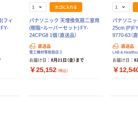
（税込）
サイズ
￥458~
（税込）
カゴに入れる
100μ（ミクロン）
オリジナル
(フィ
パナソニック 天埋換気扇二室用
パナソニッ
本気プライス
サントリー 伊右
FY-
(樹脂・ルーバーセット) FY-
25cm (P)F
アスクル はたら
衛門 「お茶、どう
く ふせん
24CPG8 1個（直送品）
9770-63（
ぞ。」 緑茶
50×15mm
￥528~
直送品
直送品
（税込）
￥386~
（税込）
管工機材等取扱店３
LAB & Healthc
で
お届け日
8月21日（金）まで
お届け日
8
本気プライス
本気プライス
￥25,152
￥12,54
アスクル はたら
（税込）
ペーパータオル
く ふせん 付箋
中判 再生紙
75×25mm
100％ 200枚
￥377~
（税込）
FSC認証 シング
￥149~
（税込）
ル 大王製紙共同
企画 オリジナル