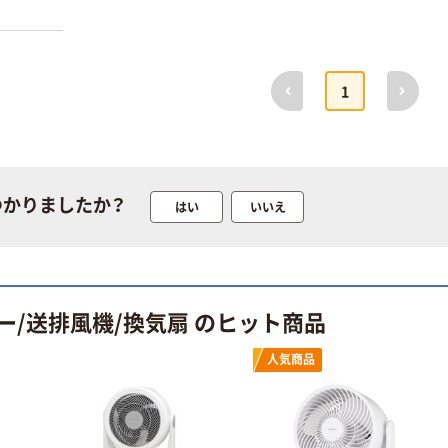
前へ
次へ
1
つかりましたか？
はい
いいえ
ー/送排風機/換気扇 のヒット商品
人気商品