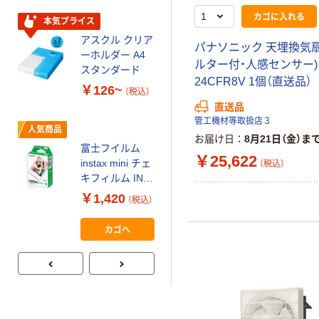
スクル スマート
￥328~
（税込）
カゴに入れる
コンパクト ビ
本気プライス
ビッド PEFC認
アスクル クリア
パナソニック 天埋換気扇
証
オリジナル
ーホルダー A4
ルター付・人感センサー) 
コピー用紙 マ
スタンダード
ルチペーパー
24CFR8V 1個（直送品）
￥126~
（税込）
スーパーエコノ
直送品
ミー+
￥149~
（税込）
管工機材等取扱店３
人気商品
お届け日
8月21日（金）ま
富士フイルム
本気プライス
￥25,622
instax mini チェ
（税込）
【ガムテープ】ア
キフィルム INS
スクル 現場のチ
MINI JP1 1パッ
￥1,420
（税込）
カラ 厚さ
ク（10枚入り）
0.22mm 布テー
￥145~
（税込）
カゴへ
プ