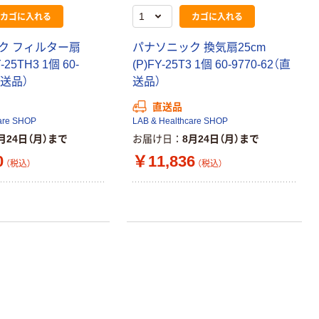
リサイクル100
カゴに入れる
カゴに入れる
本気プライス
芯あり FSC認
証
アスクル トイ
ク フィルター扇
パナソニック 換気扇25cm
レのおそうじシ
Y-25TH3 1個 60-
(P)FY-25T3 1個 60-9770-62（直
ート 大王製紙
共同企画 トイ
直送品）
送品）
￥330~
（税込）
レクリーナー
直送品
トイレシート
are SHOP
LAB & Healthcare SHOP
オリジナル
本気プライス
月24日（月）まで
お届け日
8月24日（月）まで
アスクル フラッ
0
￥11,836
トファイル エコ
（税込）
（税込）
ノミータイプ
A4タテ(コクヨ
￥115~
（税込）
製造）