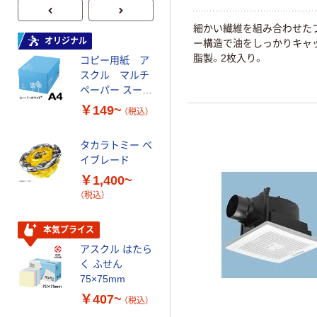
細かい繊維を組み合わせた
オリジナル
オリジナル
ー構造で油をしっかりキャ
脂製。2枚入り。
コピー用紙 ア
ゴミ袋 エコノミ
スクル マルチ
ータイプ 乳白半
ペーパー スーパ
透明 高密度タイ
ーホワイト+
プ 詰替用 バイ
￥149~
￥616~
（税込）
（税込）
オマス素材10％
配合
タカラトミー ベ
オリジナル
イブレード
乾電池 単3
￥1,400~
形 アルカリ乾
（税込）
電池 北欧パッ
ケージ アスク
￥140~
（税込）
ルオリジナル
本気プライス
アスクル はたら
本気プライス
く ふせん
ティッシュペー
75×75mm
パー ボックス
￥407~
（税込）
150組 5箱入 ア