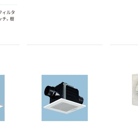
フィルタ
本気プライス
オリジナル
ッチ。樹
トイレットペー
アスクル 「現場
パー ダブル60
のチカラ」 養生
ｍ 再生紙
テープ
100% 6ロール
￥460~
￥358~
（税込）
（税込）
リサイクル100
芯あり FSC認
証
オリジナル
オリジナル
乾電池 単4
アスクル プラス
形 アルカリ乾
チックグローブ
電池 北欧パッ
粉なし（パウダ
ケージ アスク
ーフリー）
￥140~
￥398~
（税込）
（税込）
ルオリジナル
富士フイルム
オリジナル
instax mini13
アスクルオリジ
INS MINI 13
ナル ラミネー
￥12,100~
トフィルム A4