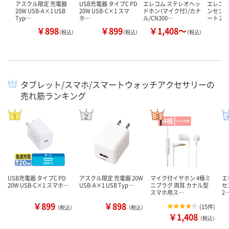
アスクル限定 充電器
USB充電器 タイプC PD
エレコム ステレオヘッ
エレコム
20W USB-A×1 USB
20W USB-C×1 スマ
ドホン（マイク付）/カナ
ンセント 
Typ…
ホ…
ル/CN300…
ート 2…
￥898
￥899
￥1,408～
￥
（税込）
（税込）
（税込）
タブレット/スマホ/スマートウォッチアクセサリーの
売れ筋ランキング
USB充電器 タイプC PD
アスクル限定 充電器 20W
マイク付イヤホン 4極ミ
エ
20W USB-C×1 スマホ…
USB-A×1 USB Typ…
ニプラグ 両耳 カナル型
セ
スマホ用ス…
2
￥899
￥898
(
15件
)
（税込）
（税込）
￥1,408
（税込）