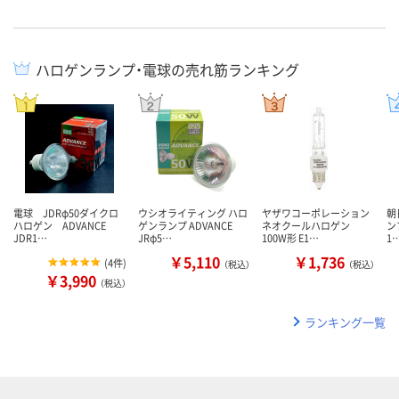
ハロゲンランプ・電球の売れ筋ランキング
電球 JDRφ50ダイクロ
ウシオライティング ハロ
ヤザワコーポレーション
朝
ハロゲン ADVANCE
ゲンランプ ADVANCE
ネオクールハロゲン
ンプ
JDR1…
JRφ5…
100W形 E1…
1
￥5,110
￥1,736
(
4件
)
（税込）
（税込）
￥3,990
（税込）
ランキング一覧