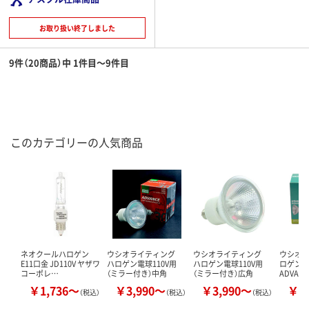
お取り扱い終了しました
9件（20商品）中 1件目～9件目
このカテゴリーの人気商品
ネオクールハロゲン
ウシオライティング
ウシオライティング
ウシオラ
E11口金 JD110V ヤザワ
ハロゲン電球110V用
ハロゲン電球110V用
ロゲン
コーポレ…
（ミラー付き）中角
（ミラー付き）広角
ADVANC
￥1,736～
￥3,990～
￥3,990～
￥5
（税込）
（税込）
（税込）