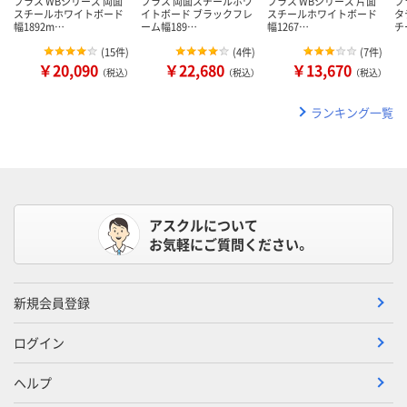
プラス WBシリーズ 両面
プラス 両面スチールホワ
プラス WBシリーズ 片面
プ
スチールホワイトボード
イトボード ブラックフレ
スチールホワイトボード
タ
幅1892m…
ーム幅189…
幅1267…
チ
(
15件
)
(
4件
)
(
7件
)
￥20,090
￥22,680
￥13,670
（税込）
（税込）
（税込）
ランキング一覧
アスクルについて
お気軽にご質問ください。
新規会員登録
ログイン
ヘルプ