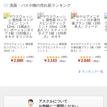
洗面・バス小物の売れ筋ランキング
マウスウォッシュ 個包装
マウスウォッシュ 個包装
ホテルアメニティ ハミガ
無
ロングスピン ミント
ロングスピンスティック
キ液付歯ブラシ 1箱（100
や
12mL（1…
ミント 1…
本入）フ…
ー
(
13件
)
(
9件
)
(
4件
)
￥2,680
￥3,143
￥2,840
（税込）
（税込）
（税込）
ランキング一覧
アスクルについて
お気軽にご質問ください。