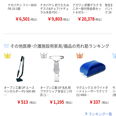
ナカバヤシ フリーBOX
ナカバヤシ 折りたたみ
アズワン 診察デスク モ
弥生堂製
FB-10 1個
デスク&チェア/ナチュ
ニター取付用金具セッ
バンド 
ラル木目 FDC…
ト 8-973-…
ク 24-7
￥6,501
￥9,803
￥20,378
￥
（税込）
（税込）
（税込）
その他医療・介護施設用家具/備品の売れ筋ランキング
オープン工業 OP エース
オープン工業 OP 名札用
マグエックス ホワイトボ
サ
ペンホルダー PS-500-BK
プラクリップ 安全ピン付
ードイレーザーラクリフ
リ
…
灰 (1…
(S) MRA…
1
￥513
￥1,195
￥337
（税込）
（税込）
（税込）
ランキング一覧