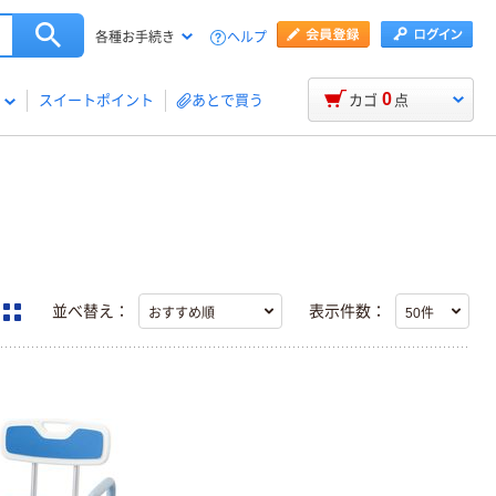
ヘルプ
各種お手続き
0
スイートポイント
あとで買う
カゴ
点
並べ替え：
表示件数：