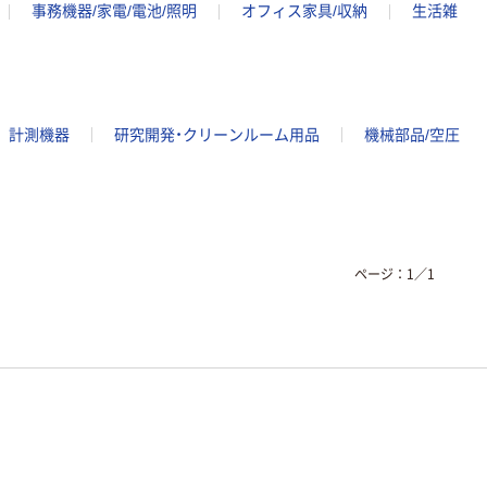
事務機器/家電/電池/照明
オフィス家具/収納
生活雑
計測機器
研究開発・クリーンルーム用品
機械部品/空圧
ページ：
1
／
1