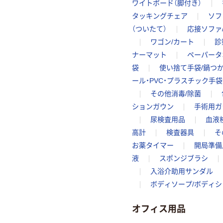
ワイトボード（脚付き）
タッキングチェア
ソフ
（ついたて）
応接ソファ
ワゴン/カート
診
ナーマット
ペーパータ
袋
使い捨て手袋/鍋つ
ール・PVC・プラスチック手袋
その他消毒/除菌
ションガウン
手術用ガ
尿検査用品
血液
高計
検査器具
そ
お薬タイマー
開局準備
液
スポンジブラシ
入浴介助用サンダル
ボディソープ/ボディシ
オフィス用品