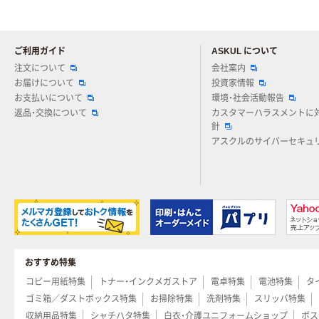
ご利用ガイド
ASKUL について
注文について
会社案内
お届けについて
投資家情報
お支払いについて
環境・社会活動報告
返品・交換について
カスタマーハラスメントに
針
アスクルのサイバーセキュ
おすすめ特集
コピー用紙特集
トナー・インクメガストア
電卓特集
電池特集
タ
ゴミ箱／ダストボックス特集
お掃除特集
洗剤特集
スリッパ特集
収納用品特集
シャチハタ特集
白衣・介護ユニフォームショップ
ポス