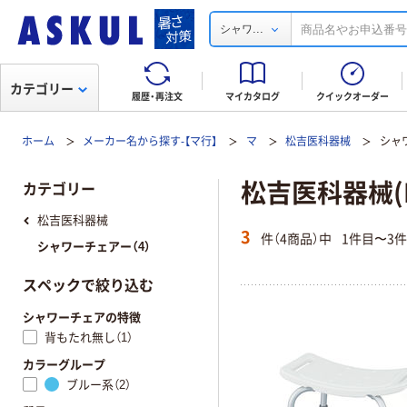
...
シャワ
カテゴリー
履歴・再注文
マイカタログ
クイックオーダー
ホーム
メーカー名から探す-【マ行】
マ
松吉医科器械
シャ
松吉医科器械(M
カテゴリー
松吉医科器械
3
件（4商品）中
1件目〜3
シャワーチェアー（4）
スペックで絞り込む
シャワーチェアの特徴
背もたれ無し（1）
カラーグループ
ブルー系（2）