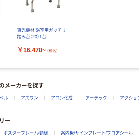
100μ（ミクロン）
本気プライス
本気プライス
大塚製薬工場
ペーパータオル
経口補水液 オー
中判 再生紙
エスワン（OS-1）
東光機材 浴室用ガッチリ
100％ 200枚
踏み台（20）1台
￥159~
（税込）
FSC認証 シング
￥149~
（税込）
￥16,478~
ル 大王製紙共同
（税込）
企画 オリジナル
のメーカーを探す
ベル
アズワン
アロン化成
アーテック
アクショ
リー
ポスターフレーム/額縁
案内板/サインプレート/フロアシール