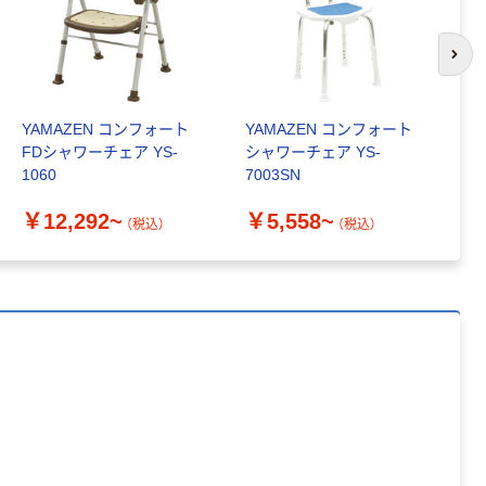
字）
富士フイルム
富士フイルム チ
instax mini13
ェキ専用フィル
次の
INS MINI 13
ム INSTAX MINI
WW2
￥12,100~
￥1,580~
YAMAZEN コンフォート
YAMAZEN コンフォート
E
（税込）
（税込）
FDシャワーチェア YS-
シャワーチェア YS-
け
1060
7003SN
護
本気プライス
本気プライス
S
￥12,292~
￥5,558~
￥
アスクル セロハ
トイレットペー
（税込）
（税込）
ンテープ
パー シングル
120ｍ 再生紙
￥216~
（税込）
100% 6ロール
￥470~
（税込）
リサイクル100
芯あり FSC認
本気プライス
証
アスクル トイ
レのおそうじシ
ート 大王製紙
共同企画 トイ
￥330~
（税込）
レクリーナー
トイレシート