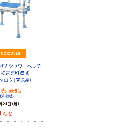
カゴに入れる
げ式シャワーベンチ
6-00 松吉医科器械
タログ（直送品）
直送品
医科器械）
月24日（月）
3
（税込）