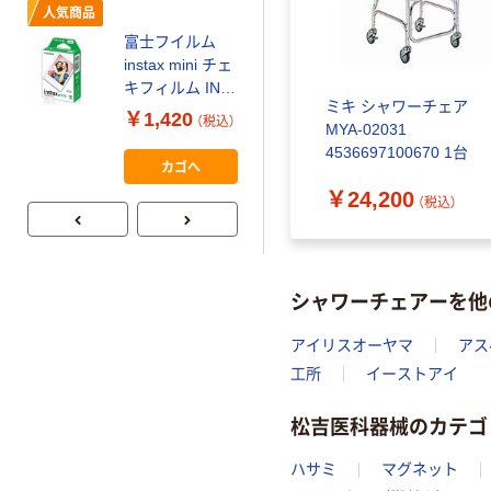
人気商品
富士フイルム
本気プライス
instax mini チェ
アスクル はたら
キフィルム INS
く ふせん
ミキ シャワーチェア
MINI JP1 1パッ
￥1,420
（税込）
50×15mm
MYA-02031
ク（10枚入り）
4536697100670 1台
￥386~
（税込）
カゴへ
￥24,200
（税込）
シャワーチェアーを他
アイリスオーヤマ
アス
工所
イーストアイ
松吉医科器械のカテゴ
ハサミ
マグネット