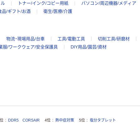
イル
トナー/インク/コピー用紙
パソコン/周辺機器/メディア
食品/ギフト/お酒
衛生/医療/介護
物流・現場用品/台車
工具/電動工具
切削工具/研磨材
業服/ワークウェア/安全保護具
DIY用品/園芸/資材
3位
DDR5 CORSAIR
4位
熱中症対策
5位
塩分タブレット