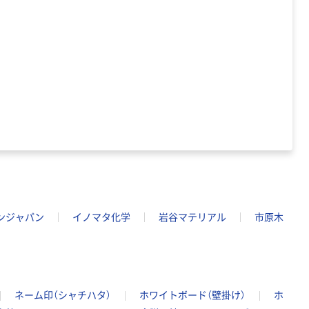
オリジナル
本気プライス
アスクル フラッ
トファイル エコ
ノミータイプ
A4タテ(コクヨ
￥115~
（税込）
製造）
ンジャパン
イノマタ化学
岩谷マテリアル
市原木
ネーム印（シャチハタ）
ホワイトボード（壁掛け）
ホ