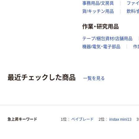
事務用品/文房具
ファ
貨/キッチン用品
飲料/
作業・研究用品
テープ/梱包資材/店舗用品
機器/電気・電子部品
作
最近チェックした商品
一覧を見る
急上昇キーワード
1位
ベイブレード
2位
instax mini13