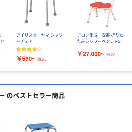
本気プライス
オリジナル
トイレットペー
サントリー 伊右
パー ダブル60
衛門 「お茶、どう
ｍ 再生紙
ぞ。」 緑茶
リ
アイリスオーヤマ シャワ
アロン化成 安寿 折りた
100% 6ロール
￥460~
￥528~
ユク
ーチェア
たみシャワーベンチ FS
（税込）
（税込）
リサイクル100
り
芯あり FSC認
￥27,000~
（税込）
証
オリジナル
オリジナル
￥590~
（税込）
乾電池 単4
アスクル プラス
形 アルカリ乾
チックグローブ
電池 北欧パッ
粉なし（パウダ
ケージ アスク
ーフリー）
￥140~
￥398~
（税込）
（税込）
ルオリジナル
ー のベストセラー商品
オリジナル
本気プライス
アスクルオリジ
ニチバン セロテ
ナル ラミネー
ープ 大巻
トフィルム A4
￥124~
（税込）
サイズ
￥458~
（税込）