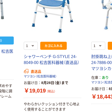
）
カゴに入れる
 松吉医
シャワーベンチ G-STYLE 24-
肘掛跳ね上
8049-00 松吉医科器械（直送品）
24-788
マツヨシカ
直送品
マツヨシ（松吉医科器械）
在庫
あり
お届け日
8月28日（金）まで
マツヨシ（松吉
求めやす
お届け日
8
￥19,019
段階に調
（税込）
￥18,44
フレーム
やわらかいクッション付きで心地よ
く使用することができます