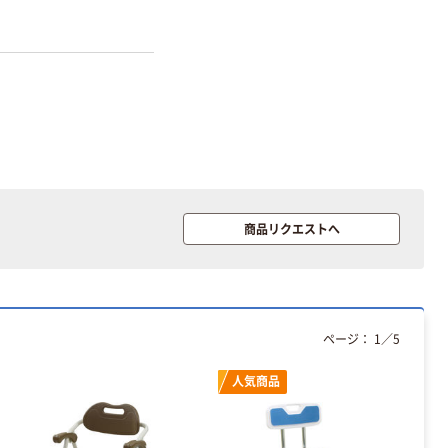
商品リクエストへ
本気プライス
本気プライス
ページ：
1
／
5
アスクル はたら
キングジム テプ
人気商品
く ふせん 付箋
ラ TEPRA
75×25mm
PRO【純正】テー
プ 白ラベル
￥377~
￥914~
（税込）
（税込）
12mm幅 （黒文