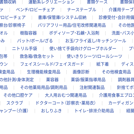
書類収納
運動系レクリエーション
書類ケース
書類保
ァ
ベンチ/ロビーチェア
ナーステーブル
介護用テーブ
/ロビーチェア
書庫/保管庫/システム収納
診療受付・会計用
察台/診察椅子
バリアフリー用品/住宅改修関連用品
その他医
オル
樹脂容器
ボディソープ・石鹸・入浴剤
洗面・バス
かみ
バット/ボール/ざる
お玉/フライ返し/キッチンツール
ニトリル手袋
使い捨て手袋向けグローブホルダー
プ
包帯
救急箱/救急セット
使いきりシーツ/ロールシーツ
ウン
フェイスシールド/フェイスガード
紙下着
ディス
検査用品
生理機能検査用品
画像診断
その他検査用品
の他計測/身体測定
薬容器
薬袋/服薬指導用品
調剤器具
用品
その他薬局用品/調剤用品
注射関連製品
針捨てボ
その他口腔ケア
大人用おむつ関連用品
介護用食事エプロ
スクラブ
ドクターコート（診察衣・薬局衣）
カーディガン
ャンプー（介護）
おしりふき
トイレ・排泄介助用品
経