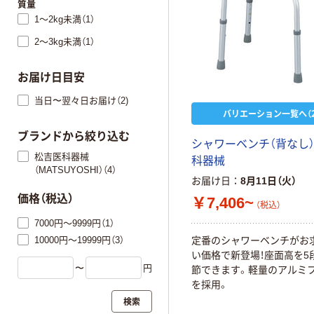
質量
1～2kg未満（1）
2～3kg未満（1）
お届け日目安
当日〜翌々日お届け（2)
バリエーション一覧へ（2
ブランドから絞り込む
シャワーベンチ（背なし）
松吉医科器械
科器械
（MATSUYOSHI）（4）
お届け日
8月11日（火）
価格（税込）
￥7,406~
（税込）
7000円～9999円（1）
10000円～19999円（3）
定番のシャワーベンチがお
い価格で新登場！座面高を5
〜
円
節できます。軽量のアルミ
を採用。
検索