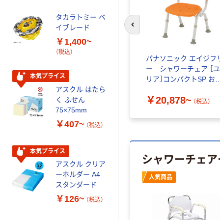
配合
タカラトミー ベ
オリジナル
イブレード
前のスライドへ
乾電池 単3
￥1,400~
形 アルカリ乾
（税込）
電池 北欧パッ
パナソニック エイジフ
ケージ アスク
￥140~
ー シャワーチェア ［
（税込）
ルオリジナル
本気プライス
リア］コンパクトSP お
たたみN PN-L41321
アスクル はたら
本気プライス
￥20,878~
く ふせん
（税込）
ティッシュペー
75×75mm
パー ボックス
￥407~
（税込）
150組 5箱入 ア
スクル スマート
￥328~
（税込）
コンパクト ビ
本気プライス
シャワーチェア
ビッド PEFC認
アスクル クリア
証
オリジナル
ーホルダー A4
人気商品
コピー用紙 マ
スタンダード
ルチペーパー
￥126~
（税込）
スーパーエコノ
ミー+
￥149~
（税込）