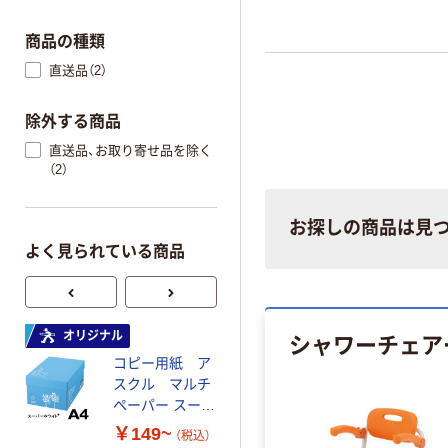
商品の種類
直送品（2）
除外する商品
直送品、お取り寄せ品を除く
（2）
お探しの商品は見
よく見られている商品
シャワーチェア
オリジナル
オリジナル
コピー用紙 ア
ゴミ袋 エコノミ
スクル マルチ
ータイプ 乳白半
ペーパー スーパ
透明 高密度タイ
ーホワイト+
プ 詰替用 バイ
￥149~
￥616~
（税込）
（税込）
オマス素材10％