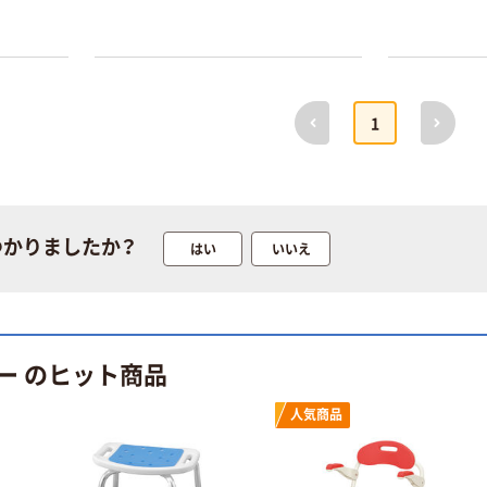
前へ
次へ
1
つかりましたか？
はい
いいえ
ー のヒット商品
本気プライス
オリジナル
【ガムテープ】ア
アスクル 「現場
人気商品
スクル 現場のチ
のチカラ」 養生
カラ 厚さ
テープ
0.22mm 布テー
￥145~
￥358~
（税込）
（税込）
プ