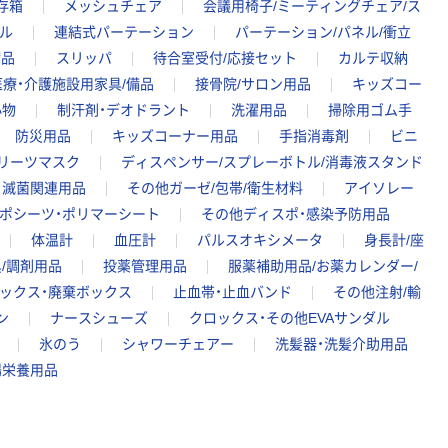
存箱
メッシュチェア
会議用椅子/ミーティングチェア/ス
ル
連結式パーテーション
パーテーション/パネル/衝立
備品
スリッパ
待合室受付/応接セット
カルテ収納
療・介護施設用家具/備品
接骨院/サロン用品
キッズコー
小物
制汗剤・デオドラント
洗濯用品
掃除用ゴム手
防災用品
キッズコーナー用品
手指消毒剤
ビニ
リーツマスク
ディスペンサー/スプレーボトル/消毒液スタンド
滅菌関連用品
その他ガーゼ/包帯/衛生材料
アイソレー
ポシーツ・ポリマーシート
その他ディスポ・感染予防用品
体温計
血圧計
パルスオキシメータ
身長計/座
/調剤用品
投薬管理用品
服薬補助用品/お薬カレンダー/
ックス・廃棄ボックス
止血帯・止血バンド
その他注射/輸
ン
ナースシューズ
クロックス・その他EVAサンダル
氷のう
シャワーチェアー
洗髪器・洗髪介助用品
腸栄養用品