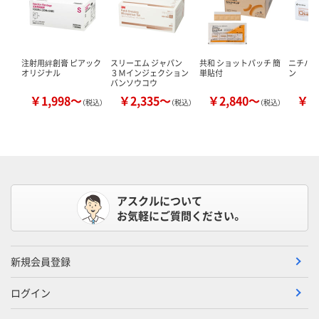
注射用絆創膏 ピアック
スリーエム ジャパン
共和 ショットパッチ 簡
ニチバン
オリジナル
３Ｍインジェクション
単貼付
ン
バンソウコウ
￥1,998～
￥2,335～
￥2,840～
￥2
（税込）
（税込）
（税込）
アスクルについて
お気軽にご質問ください。
新規会員登録
ログイン