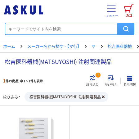
カゴ
メニュー
ホーム
メーカー名から探す - 【マ行】
マ
松吉医科器械
松吉医科器械(MATSUYOSHI) 注射関連製品
1
1
件（9商品）中 1～1件を表示
表示切替
絞り込み
並び替え
松吉医科器械(MATSUYOSHI) 注射関連製品
絞り込み