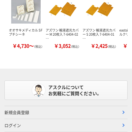
オオサキメディカル SF
アズワン 輸液遮光カバ
アズワン 輸液遮光カバ
eastsi
プチシーネ
ー M 20枚入 7-6404-02
ー S 20枚入 7-6404-01
ルクリップ
…
…
￥4,730～
￥3,052
￥2,425
￥4
（税込）
（税込）
（税込）
アスクルについて
お気軽にご質問ください。
新規会員登録
ログイン