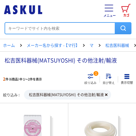
カゴ
メニュー
ホーム
メーカー名から探す - 【マ行】
マ
松吉医科器械
松吉医科器械(MATSUYOSHI) その他注射/輸液
1
2
件（6商品）中 1～2件を表示
表示切替
絞り込み
並び替え
松吉医科器械(MATSUYOSHI) その他注射/輸液
絞り込み