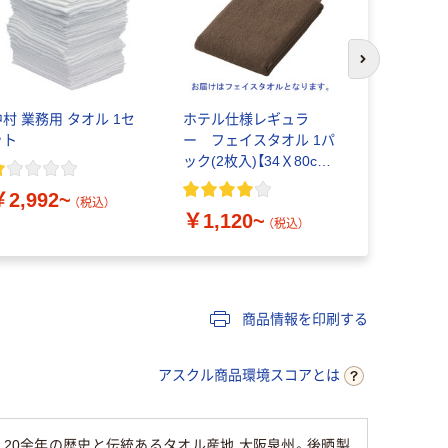
次のスライド
中村 業務用 タオル 1セ
ホテル仕様レギュラ
山内株式会
ット
ー フェイスタオル 1パ
ェイスタオ
ック(2枚入)【34Ｘ80cm】
オリジナル
【薄めのホテル仕様】
￥2,992~
￥1,928
（税込）
￥1,120~
（税込）
商品情報を印刷する
アスクル商品環境スコアとは
120余年の歴史と伝統あるタオル産地 大阪泉州。後晒製