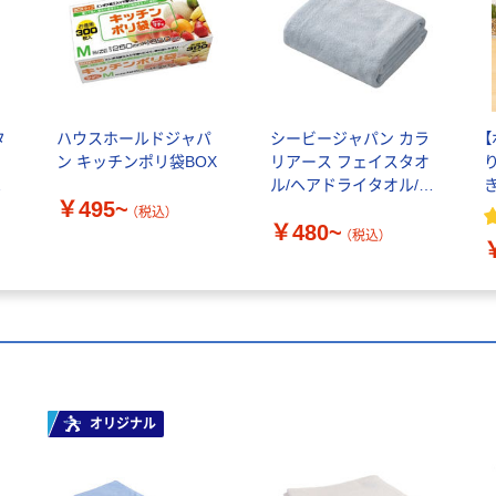
タ
ハウスホールドジャパ
シービージャパン カラ
タ
ン キッチンポリ袋BOX
リアース フェイスタオ
オ
ル/ヘアドライタオル/バ
き
￥495~
スタオル 吸水力4倍 マ
（税込）
￥480~
イクロファイバー 速乾
（税込）
1枚
オリジナル