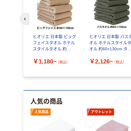
前のスライドへ
ヒオリエ 日本製 ビッグ
ヒオリエ 日本製 バス
フェイスタオル ホテル
オル ホテルスタイル
スタイルタオル 約
オル 約60×130cm タ
40×100cm タオル 厚手
ル 厚手 吸水 無地 泉州
￥1,180~
￥2,126~
吸水 無地 泉州タオル
タオル
（税込）
（税込）
人気の商品
人気商品
アウトレット