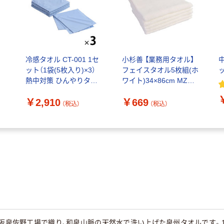
冷感タオル CT-001 1セ
小杉善 【業務用タオル】
の
ット（1袋(5枚入り)×3）
フェイスタオル5枚組(ホ
か
熱中対策 ひんやりタオ
ワイト)34×86cm MZG-
ル クールタオル 冷却 伊
180WH 1セット(5枚入)
￥2,910
￥669
藤忠リーテイルリンク
（直送品）
（税込）
（税込）
オリジナル
大阪泉佐野工場で織り、和泉山脈の天然水で洗い上げた泉州タオルです。