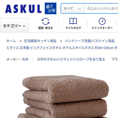
すべて
カテゴリー
履歴・再注文
マイカタログ
クイックオーダー
ホーム
生活雑貨/キッチン用品
ハンドソープ/洗面/バス/トイレ用品
ヒオリエ 日本製 ビッグフェイスタオル ホテルスタイルタオル 約40×100cm タ
メーカー
丸中
丸中のタオル/バスマット/バスローブを全て見る
ブラ