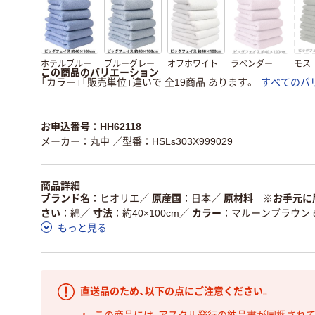
ホテルブルー
ブルーグレー
オフホワイト
ラベンダー
モス
この商品のバリエーション
「カラー」「販売単位」違いで 全19商品 あります。
すべてのバ
お申込番号：HH62118
メーカー：丸中
／型番：HSLs303X999029
商品詳細
ブランド名
ヒオリエ
／
原産国
日本
／
原材料 ※お手元に
さい
綿
／
寸法
約40×100cm
／
カラー
マルーンブラウン 
もっと見る
直送品のため、以下の点にご注意ください。
この商品には、アスクル発行の納品書が同梱され