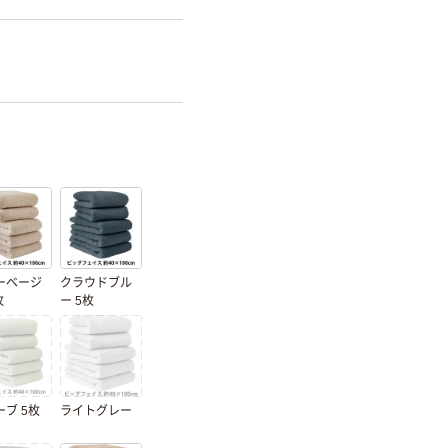
ーベージ
クラウドブル
枚
ー 5枚
ブ 5枚
ライトグレー