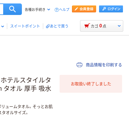
ヘルプ
各種お手続き
0
スイートポイント
あとで買う
カゴ
点
商品情報を印刷する
 ホテルスタイルタ
お取扱い終了しました
m タオル 厚手 吸水
ボリュームタオル。そっとお肌
スタオルサイズ。