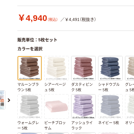
￥4,940
／￥4,491（税抜き）
（税込）
販売単位：5枚セット
カラーを選択
マルーンブラ
シアーベージ
ダスティピン
シャドウブル
グレ
ウン 5枚
ュ 5枚
ク 5枚
ー 5枚
ュ 5
ウォームグレ
ピーチブロッ
アッシュライ
ネイビー 5枚
オリー
ー 5枚
サム
ラック