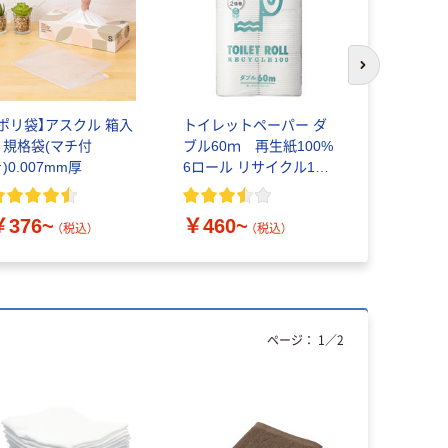
次のスライド
【ポリ袋】アスクル 箱入
トイレットペーパー ダ
トイレッ
り規格袋(マチ付
ブル60ｍ 再生紙100%
ダブル75
)0.007mm厚
6ロール リサイクル100
ブレンド
芯あり FSC認証
FSC認証
レシア共同
￥376~
￥460~
￥648~
（税込）
（税込）
ページ：
1
／
2
オリジ