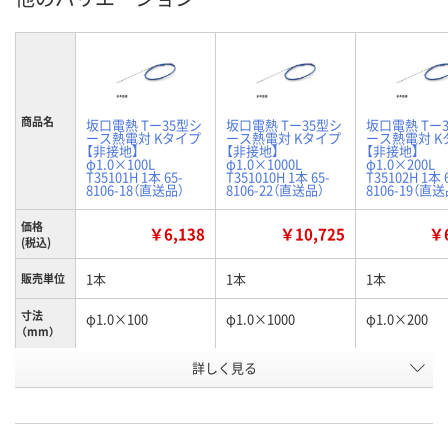
商品名
坂口電熱 Tー35型シ
坂口電熱 Tー35型シ
坂口電熱 Tー
ース熱電対 Kタイプ
ース熱電対 Kタイプ
ース熱電対 K
【非接地】
【非接地】
【非接地】
φ1.0×100L
φ1.0×1000L
φ1.0×200L
T35101H 1本 65-
T351010H 1本 65-
T35102H 1本 
8106-18（直送品）
8106-22（直送品）
8106-19（直送
価格
￥6,138
￥10,725
￥6
(税込)
1本
1本
1本
販売単位
寸法
φ1.0×100
φ1.0×1000
φ1.0×200
（mm）
お申込番
詳しく見る
RK19307
RK19311
RK19306
号
直送品
直送品
直送品
在庫