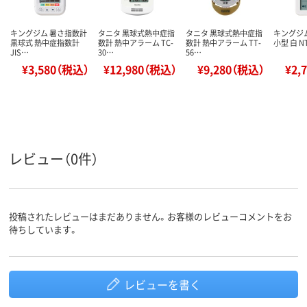
キングジム 暑さ指数計
タニタ 黒球式熱中症指
タニタ 黒球式熱中症指
キングジ
黒球式 熱中症指数計
数計 熱中アラーム TC-
数計 熱中アラーム TT-
小型 白 NT
JIS…
30…
56…
¥3,580（税込）
¥12,980（税込）
¥9,280（税込）
¥2,
レビュー（0件）
投稿されたレビューはまだありません。お客様のレビューコメントをお
待ちしています。
レビューを書く