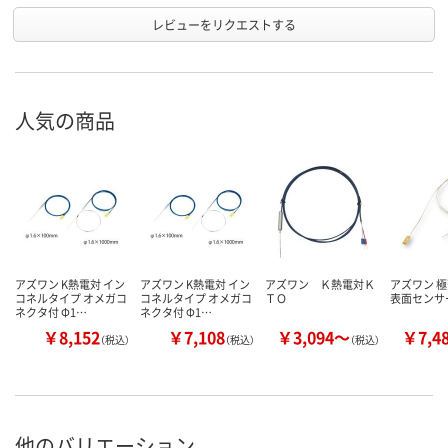
レビューをリクエストする
人気の商品
アズワン K熱電対 イン
アズワン K熱電対 イン
アズワン Ｋ熱電対Ｋ
アズワン 
コネルタイプ オメガコ
コネルタイプ オメガコ
ＴＯ
表面センサー
ネクタ付 Φ1…
ネクタ付 Φ1…
￥8,152
￥7,108
￥3,094～
￥7,4
（税込）
（税込）
（税込）
他のバリエーション