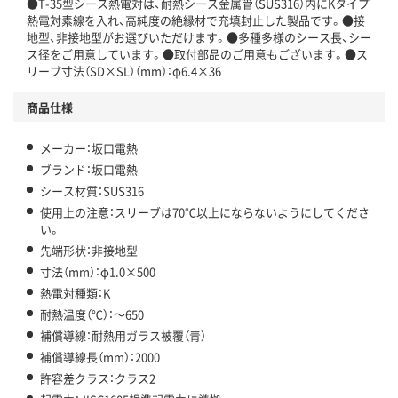
●T-35型シース熱電対は、耐熱シース金属管（SUS316）内にKタイプ
熱電対素線を入れ、高純度の絶縁材で充填封止した製品です。●接
地型、非接地型がお選びいただけます。●多種多様のシース長、シー
ス径をご用意しています。●取付部品のご用意もございます。●ス
リーブ寸法（SD×SL）（mm）：φ6.4×36
商品仕様
メーカー：坂口電熱
ブランド：坂口電熱
シース材質：SUS316
使用上の注意：スリーブは70℃以上にならないようにしてくださ
い。
先端形状：非接地型
寸法（mm）：φ1.0×500
熱電対種類：K
耐熱温度（℃）：～650
補償導線：耐熱用ガラス被覆（青）
補償導線長（mm）：2000
許容差クラス：クラス2