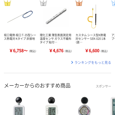
坂口電熱 坂口 T-35型シー
理化工業 薄型表面測定用
カスタム シース型K熱電
ア
ス熱電対 Kタイプ 非接地
温度センサ ガラス不織布
対センサー SEK-020 1本
ブ
タイプ 貼付…
（直…
￥6,758～
￥4,676
￥6,600
（税込）
（税込）
（税込）
ランキングをもっと見る
メーカーからのおすすめ商品
スポンサー