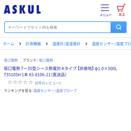
カゴ
メニュー
ホーム
計測機器
温度計/温湿度計
温度センサー/温度プ
坂口電熱
ブランド：
坂口電熱
坂口電熱 Tー35型シース熱電対 Kタイプ 【非接地】 φ1.0×500L
T35105H 1本 65-8106-21（直送品）
（
0
件のレビュー
）
ランキングを見る：
温度センサー/温度プローブ