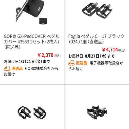
GORIX GX-PedCOVER ペダル
Foglia ペダル Cー17 ブラック
カバー 43563 1セット(2枚入)
70249 1個（直送品）
（直送品）
￥4,714
（税込）
￥2,370
お届け日：
8月27日（木）まで
（税込）
お届け日：
8月21日（金）まで
直送品
電子機器等取扱店か
直送品
GORIX株式会社から
らお届け
お届け