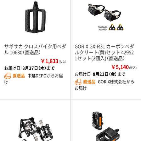
サギサカ クロスバイク用ペダ
GORIX GX-R31 カーボンペダ
ル 10630（直送品）
ルクリート(黄)セット 42952
1セット(2個入)（直送品）
￥1,833
（税込）
￥5,140
お届け日：
8月27日（木）まで
（税込）
お届け日：
8月21日（金）まで
直送品
中越DEPOからお届
直送品
GORIX株式会社から
け
お届け