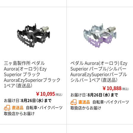
三ヶ島製作所 ペダル
ペダル Aurora(オーロラ) Ezy
Aurora(オーロラ) Ezy
Superior パープル/シルバー
Superior ブラック
AuroraEzySuperiorパープル
AuroraEzySuperiorブラック
シルバー 1ペア（直送品）
1ペア（直送品）
￥10,888
（税込）
￥10,095
お届け日：
8月26日（水）まで
（税込）
お届け日：
8月26日（水）まで
直送品
自転車・バイクパーツ
直送品
自転車・バイクパーツ
取扱店からお届け
取扱店からお届け