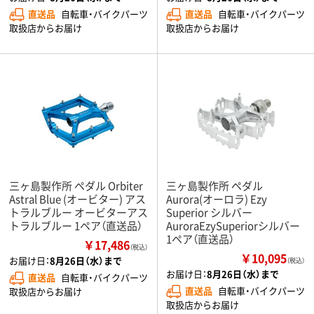
直送品
自転車・バイクパーツ
直送品
自転車・バイクパーツ
取扱店からお届け
取扱店からお届け
三ヶ島製作所 ペダル Orbiter
三ヶ島製作所 ペダル
Astral Blue (オービター) アス
Aurora(オーロラ) Ezy
トラルブルー オービターアス
Superior シルバー
トラルブルー 1ペア（直送品）
AuroraEzySuperiorシルバー
1ペア（直送品）
￥17,486
（税込）
￥10,095
お届け日：
8月26日（水）まで
（税込）
お届け日：
8月26日（水）まで
直送品
自転車・バイクパーツ
直送品
自転車・バイクパーツ
取扱店からお届け
取扱店からお届け