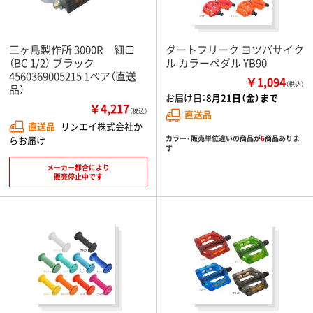
三ヶ島製作所 3000R 細口
ダートフリーク ヨツバサイク
（BC 1/2） ブラック
ル カラーペダル YB90
4560369005215 1ペア（直送
￥1,094
（税込）
品）
お届け日：
8月21日（金）まで
￥4,217
（税込）
直送品
直送品
リンエイ株式会社か
カラー・販売単位違いの商品が
6
商品ありま
らお届け
す
メーカー都合により
販売停止中です