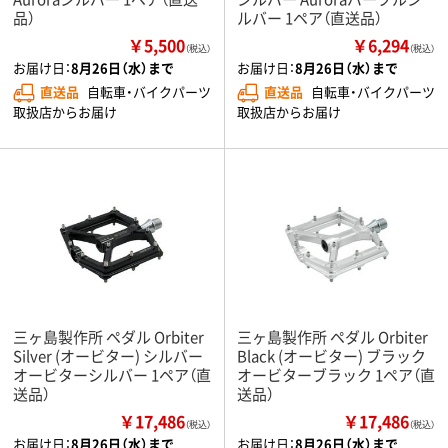
品）
ルバー 1ペア（直送品）
￥5,500
￥6,294
（税込）
（税込）
お届け日：
8月26日（水）まで
お届け日：
8月26日（水）まで
直送品
自転車・バイクパーツ
直送品
自転車・バイクパーツ
取扱店からお届け
取扱店からお届け
三ヶ島製作所 ペダル Orbiter
三ヶ島製作所 ペダル Orbiter
Silver (オービター) シルバー
Black (オービター) ブラック
オービターシルバー 1ペア（直
オービターブラック 1ペア（直
送品）
送品）
￥17,486
￥17,486
（税込）
（税込）
お届け日：
8月26日（水）まで
お届け日：
8月26日（水）まで