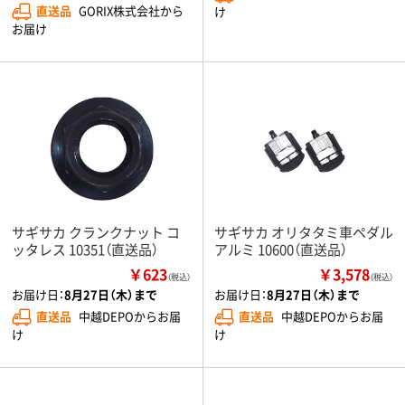
直送品
GORIX株式会社から
け
お届け
サギサカ クランクナット コ
サギサカ オリタタミ車ペダル
ッタレス 10351（直送品）
アルミ 10600（直送品）
￥623
￥3,578
（税込）
（税込）
お届け日：
8月27日（木）まで
お届け日：
8月27日（木）まで
直送品
中越DEPOからお届
直送品
中越DEPOからお届
け
け