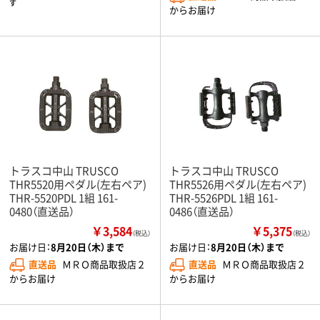
す
からお届け
トラスコ中山 TRUSCO
トラスコ中山 TRUSCO
THR5520用ペダル(左右ペア)
THR5526用ペダル(左右ペア)
THR-5520PDL 1組 161-
THR-5526PDL 1組 161-
0480（直送品）
0486（直送品）
￥3,584
￥5,375
（税込）
（税込）
お届け日：
8月20日（木）まで
お届け日：
8月20日（木）まで
直送品
ＭＲＯ商品取扱店２
直送品
ＭＲＯ商品取扱店２
からお届け
からお届け