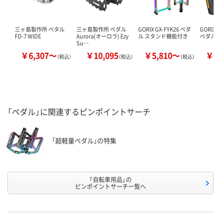
三ヶ島製作所 ペタル
三ヶ島製作所 ペダル
GORIX GX-FYK26 ペダ
GORIX
FD-7 WIDE
Aurora(オーロラ) Ezy
ル スタンド機能付き
ペダル G
Su…
￥6,307～
￥10,095
￥5,810～
￥2
（税込）
（税込）
（税込）
「ペダル」に関連するピンポイントサーチ
「超軽量ペダル」の特集
「自転車用品」の
ピンポイントサーチ一覧へ