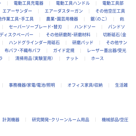
ー
電動工具充電器
電動工具ハンドル
電動工具部
エアーサンダー
エアーダスターガン
その他空圧工具
他作業工具・手工具
農業・園芸用機器
鋸（のこ）
鉋
セーバーソーブレード・替刃
ハンドソー
バンドソ
ディスクペーパー
その他研磨剤・研磨材料
切断砥石（金
ハンドグラインダー用砥石
研磨パッド
その他サン
布バフ・不織布バフ
ガイド定規
レーザー墨出器/受光
ラ
清掃用品（実験室用）
ナット
ホース
事務機器/家電/電池/照明
オフィス家具/収納
生活雑
計測機器
研究開発・クリーンルーム用品
機械部品/空圧