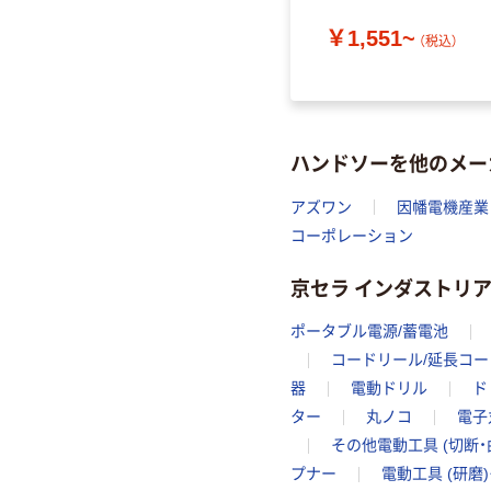
￥1,551~
（税込）
ハンドソーを他のメー
アズワン
因幡電機産業
コーポレーション
京セラ インダストリ
ポータブル電源/蓄電池
コードリール/延長コー
器
電動ドリル
ド
ター
丸ノコ
電子
その他電動工具 (切断・
プナー
電動工具 (研磨