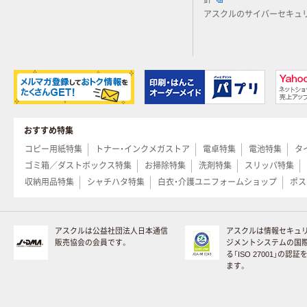
針
アスクルのサイバーセキュ
おすすめ特集
コピー用紙特集
トナー・インクメガストア
電卓特集
電池特集
タ
ゴミ箱／ダストボックス特集
お掃除特集
洗剤特集
スリッパ特集
収納用品特集
シャチハタ特集
白衣・介護ユニフォームショップ
ポス
アスクルは公益社団法人日本通信
アスクルは情報セキュ
販売協会の会員です。
ジメントシステムの国
る「ISO 27001」の認
ます。