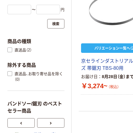
〜
円
検索
商品の種類
バリエーション一覧へ（2
直送品（2）
京セラインダストリア
除外する商品
ズ 帯鋸刃 TBS-80用
直送品、お取り寄せ品を除く
お届け日
8月28日（金）ま
（0）
￥3,274~
（税込）
バンドソー/鋸刃 のベスト
セラー商品