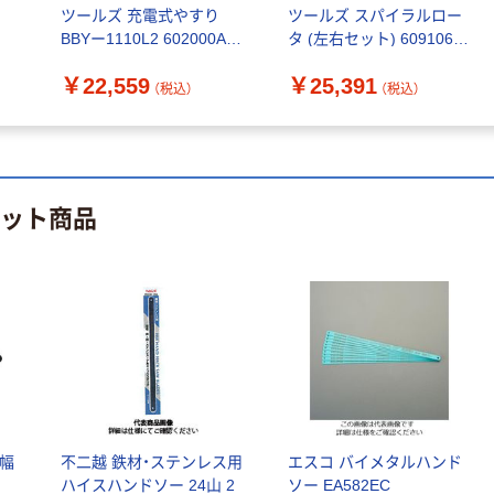
ツールズ 充電式やすり
ツールズ スパイラルロー
BBYー1110L2 602000A 1
タ (左右セット) 6091064
人気商品
台（直送品）
1セット（直送品）
ホーザン バンド
￥22,559
￥25,391
（税込）
（税込）
ソー K-100
￥4,040~
（税込）
イチネンMTM
ヒット商品
ハトメ 5mm 真
鍮メッキ
￥398~
（税込）
m幅
不二越 鉄材・ステンレス用
エスコ バイメタルハンド
ハイスハンドソー 24山 2
ソー EA582EC