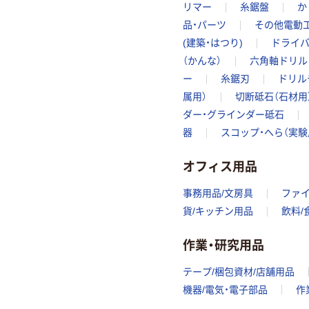
リマー
糸鋸盤
か
品・パーツ
その他電動
(建築・はつり)
ドライバ
（かんな）
六角軸ドリル
ー
糸鋸刃
ドリル
属用）
切断砥石（石材用
ダー・グラインダー砥石
器
スコップ・へら（実験
オフィス用品
事務用品/文房具
ファ
貨/キッチン用品
飲料/
作業・研究用品
テープ/梱包資材/店舗用品
機器/電気・電子部品
作