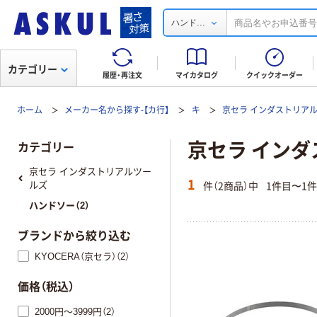
...
ハンド
カテゴリー
履歴・再注文
マイカタログ
クイックオーダー
ホーム
メーカー名から探す-【カ行】
キ
京セラ インダストリア
京セラ インダ
カテゴリー
京セラ インダストリアルツー
1
件（2商品）中
1件目〜1
ルズ
ハンドソー（2）
ブランドから絞り込む
KYOCERA（京セラ）（2）
価格（税込）
2000円～3999円（2）