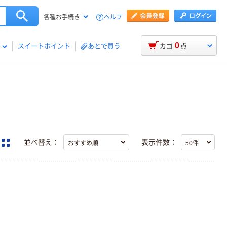
ヘルプ
各種お手続き
0
スイートポイント
あとで買う
カゴ
点
並べ替え：
表示件数：