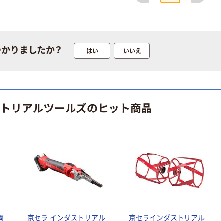
三共コーポレー
ション H&H 糸
鋸刃_1
￥407~
（税込）
つかりましたか？
はい
いいえ
人気商品
イチネンMTM
ハトメパンチ
5mm 64-1N
ストリアルツールズのヒット商品
51202 1個
￥994
（税込）
カゴへ
人気商品
イチネンアクセ
ス 片面ハトメ
7mm（#20） 65
￥340~
（税込）
両
京セラ インダストリアル
京セラインダストリアル