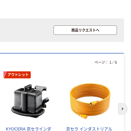
商品リクエストへ
ページ：
1
／
6
アウトレット
次の
KYOCERA 京セラインダ
京セラ インダストリアル
リ