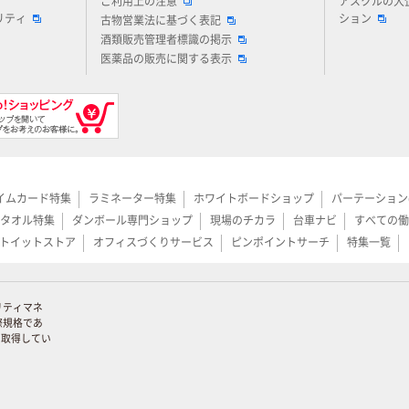
ご利用上の注意
アスクルの大
リティ
ション
古物営業法に基づく表記
酒類販売管理者標識の掲示
医薬品の販売に関する表示
イムカード特集
ラミネーター特集
ホワイトボードショップ
パーテーション
タオル特集
ダンボール専門ショップ
現場のチカラ
台車ナビ
すべての働
トイットストア
オフィスづくりサービス
ピンポイントサーチ
特集一覧
リティマネ
際規格であ
証を取得してい