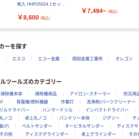
枚入 HHP25024 1セット
￥7,494~
(20枚:2枚×10パック)（直
（税込）
￥8,600
送品）
（税込）
カーを探す
エスコ
エコー金属
岡田金属工業所
オレゴン
アルツールズのカテゴリー
掃除機本体
掃除機用品
アイロン・スチーマー
防災用
ド
発電機/燃料機器
作業灯
洗浄剤/パーツクリーナー
リルドライバー
ハンマードリル
インパクトドライバー
丸ノコ
卓上丸ノコ
バンドソー本体
ジグソー
チ
曲げ)
ベルトサンダー
オービタルサンダー
ディスクサ
)その他
ディスクグラインダー
卓上グラインダー
その