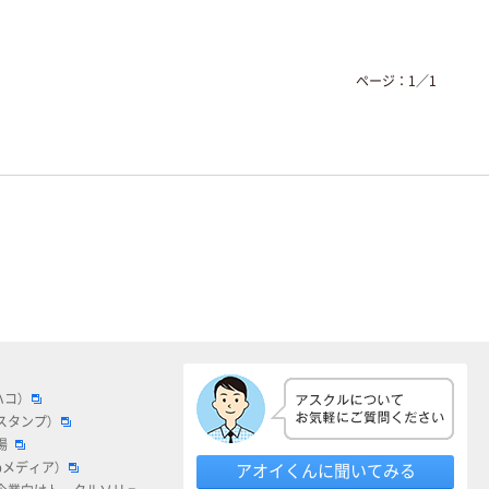
ページ：
1
／
1
ハコ）
スタンプ）
場
bメディア）
アオイくんに聞いてみる