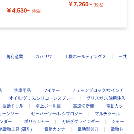
￥7,260~
￥
（税込）
￥4,530~
（税込）
角利産業
カバサワ
工機ホールディングス
三共
品
洗車用品
ワイヤー
チェーンブロック/ウインチ
オイル/グリス/シリコーンスプレー
グリスガン/油用注入
振動ドリル
卓上ボール盤
高速切断機
電動カッ
ェーンソー
セーバーソー/レシプロソー
マルチツール
ンダー
ポリッシャー
刃研ぎグラインダー
シャー
他電動工具 (研削)
電動カンナ
電動彫刻刀
電動ト