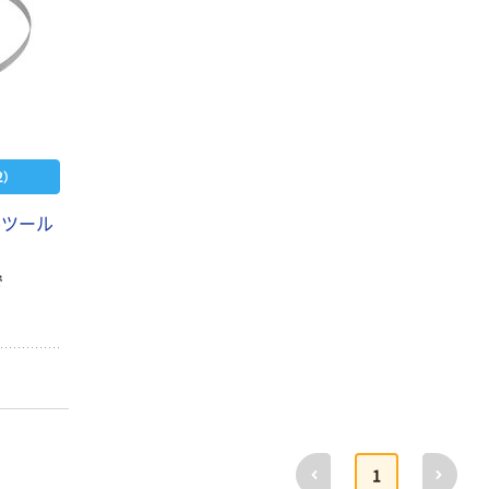
）
ルツール
で
前へ
次へ
1