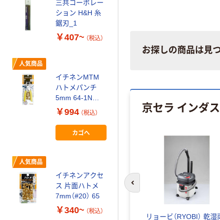
三共コーポレー
人気商品
ション H&H 糸
ジグソーブレー
鋸刃_1
ド _16
￥407~
（税込）
￥1,053~
お探しの商品は見
（税込）
人気商品
三共コーポレー
イチネンMTM
ション H&H ジ
ハトメパンチ
グソー 長刃
5mm 64-1N
京セラ インダ
51202 1個
￥954~
￥994
（税込）
（税込）
カゴへ
人気商品
ジグソーブレー
ド・アソートセ
人気商品
ット Morse（R）
イチネンアクセ
￥2,928~
ス 片面ハトメ
前のスライドへ
（税込）
7mm（#20） 65
￥340~
（税込）
リョービ（RYOBI） 乾湿
人気商品