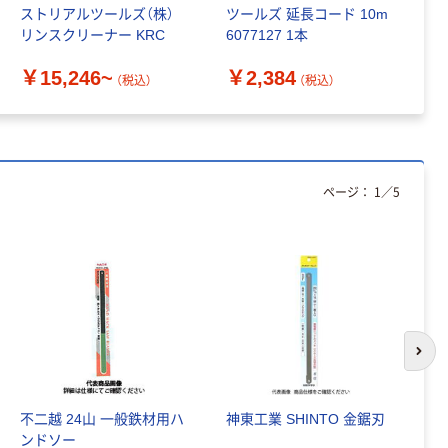
ストリアルツールズ（株）
ツールズ 延長コード 10m
￥
リンスクリーナー KRC
6077127 1本
￥15,246~
￥2,384
（税込）
（税込）
ページ：
1
／
5
次の
不二越 24山 一般鉄材用ハ
神東工業 SHINTO 金鋸刃
不
ンドソー