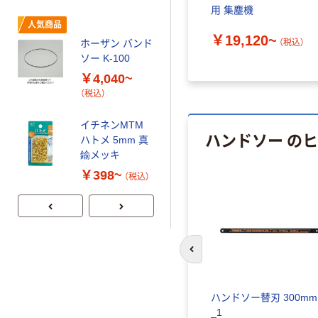
用 集塵機
ジグソーブレー
人気商品
ド 5枚入 _4_1
￥19,120~
（税込）
ホーザン バンド
￥570~
（税込）
ソー K-100
￥4,040~
（税込）
イチネンMTM
ハンドソー の
ハトメ 5mm 真
鍮メッキ
￥398~
（税込）
前のスライドへ
ハンドソー替刃 300m
_1