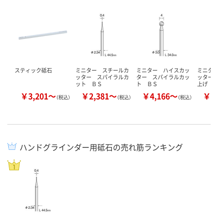
スティック砥石
ミニター スチールカ
ミニター ハイスカッ
ミニタ
ッター スパイラルカ
ター スパイラルカッ
ッター
ット ＢＳ
ト ＢＳ
上げ 
￥3,201～
￥2,381～
￥4,166～
￥5
（税込）
（税込）
（税込）
ハンドグラインダー用砥石の売れ筋ランキング