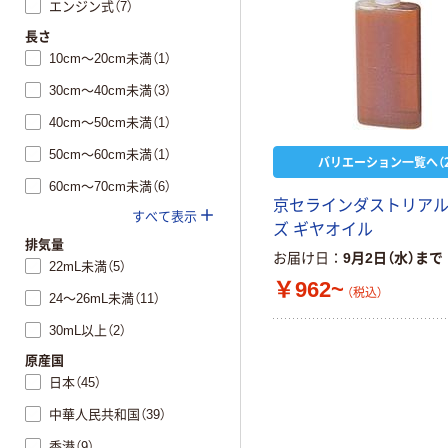
エンジン式（7）
長さ
10cm～20cm未満（1）
30cm～40cm未満（3）
40cm～50cm未満（1）
50cm～60cm未満（1）
バリエーション一覧へ（2
60cm～70cm未満（6）
京セラインダストリア
すべて表示
ズ ギヤオイル
排気量
お届け日
9月2日（水）まで
22mL未満（5）
￥962~
（税込）
24～26mL未満（11）
30mL以上（2）
原産国
日本（45）
中華人民共和国（39）
香港（9）