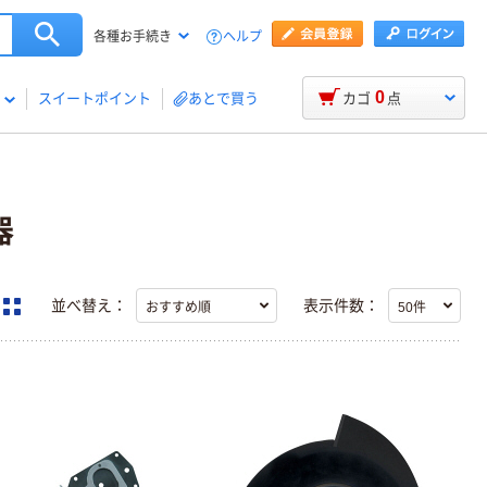
ヘルプ
各種お手続き
0
スイートポイント
あとで買う
カゴ
点
器
並べ替え：
表示件数：