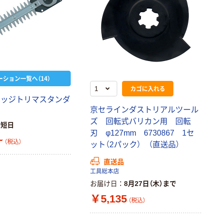
ーション一覧へ（14）
カゴに入れる
ヘッジトリマスタンダ
京セラインダストリアルツール
ズ 回転式バリカン用 回転
最短日
刃 φ127mm 6730867 1セ
~
（税込）
ット（2パック） （直送品）
直送品
工具総本店
お届け日
8月27日（木）まで
￥5,135
（税込）