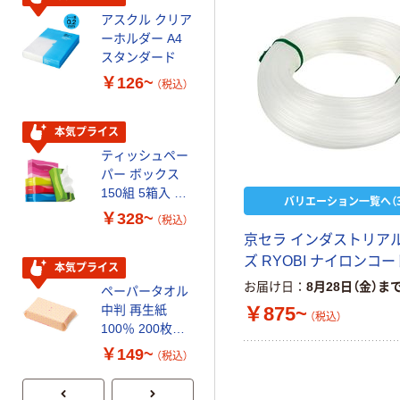
アスクル クリア
アスクル 耳にや
ーホルダー A4
さしい やわらか
スタンダード
いマスク
￥126~
￥458~
（税込）
（税込）
本気プライス
本気プライス
ティッシュペー
トイレットペー
パー ボックス
パー シングル
150組 5箱入 ア
120ｍ 再生紙
バリエーション一覧へ（3
スクル スマート
100% 6ロール
￥328~
￥470~
（税込）
（税込）
コンパクト ビ
リサイクル100
京セラ インダストリア
ビッド PEFC認
芯あり FSC認
ズ RYOBI ナイロンコー
証
証
本気プライス
期間限定価格
お届け日
8月28日（金）ま
ペーパータオル
アスクル プラ
￥875~
中判 再生紙
スチックグロー
（税込）
100％ 200枚
ブ 薄手 粉な
FSC認証 シング
し（パウダーフ
￥149~
￥298~
（税込）
（税込）
ル 大王製紙共同
リー）
企画 オリジナル