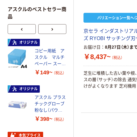
アスクルのベストセラー商
品
バリエーション一覧へ（2
京セラ インダストリア
ズ RYOBI サッチング
オリジナル
オリジナル
お届け日
8月27日（木）ま
コピー用紙 ア
コピー用紙 マ
￥8,437~
スクル マルチ
ルチペーパー
（税込）
ペーパー スーパ
スーパーエコノ
ーホワイト+
ミー+
￥149~
￥149~
芝生に堆積した古い葉や根
（税込）
（税込）
スの層（サッチ）の除去 通
けがよくなります 芝刈機用
オリジナル
本気プライス
アスクル プラス
トイレットペー
チックグローブ
パー ダブル60
粉なし（パウダ
ｍ 再生紙
ーフリー）
100% 6ロール
￥398~
￥460~
（税込）
（税込）
リサイクル100
芯あり FSC認
証
本気プライス
本気プライス