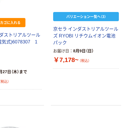
バリエーション一覧へ（3）
カゴに入れる
京セラ インダストリアルツール
ダストリアルツール
ズ RYOBI リチウムイオン電池
本気プライス
オリジナル
気式)6078307 1
パック
アスクル トイ
コピー用紙 ア
お届け日
8月9日（日）
レのおそうじシ
スクル マルチ
￥7,178~
ート 大王製紙
ペーパー スーパ
（税込）
共同企画 トイ
ーホワイト+
￥330~
￥149~
（税込）
（税込）
レクリーナー
月27日（木）まで
トイレシート
（税込）
オリジナル
本気プライス
オリジナル
【ガムテープ】ア
アスクル プラス
スクル 現場のチ
チックグローブ
カラ 厚さ
粉なし（パウダ
0.22mm 布テー
ーフリー）
￥145~
￥398~
（税込）
（税込）
プ
本気プライス