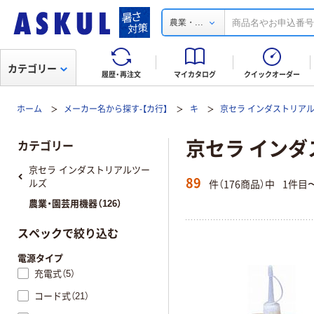
...
農業・
カテゴリー
履歴・再注文
マイカタログ
クイックオーダー
ホーム
メーカー名から探す-【カ行】
キ
京セラ インダストリア
京セラ インダ
カテゴリー
京セラ インダストリアルツー
89
件（176商品）中
1件目
ルズ
農業・園芸用機器（126）
スペックで絞り込む
電源タイプ
充電式（5）
コード式（21）