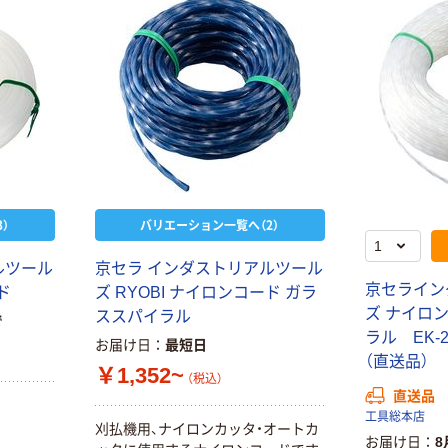
オリジナル
ティッシュペー
スズラン 酒精綿
パー ボックス
G バルクタイプ
モカ 200組 5個
指定医薬部外品
アスクル オリジ
￥428~
（税込）
ナルティッシュ
￥140~
（税込）
PEFC認証
オリジナル
人気商品
【アスクル限定】
サントリー 天然
ファーストレイ
水 ミネラルウォ
ト ニトリルグ
）
バリエーション一覧へ（2）
ーター ペットボ
ローブ ブル
￥698~
（税込）
トル
ー 粉なし（パ
￥686~
（税込）
ルツール
京セラ インダストリアルツール
ウダーフリー）
京セライン
ド
ズ RYOBI ナイロンコード ガラ
オリジナル
ズ ナイロン
ススパイラル
本気プライス
で
アスクル 検査用
ラル EK-20
ファーストレイ
お届け日
最短日
ディスポパンツ
（直送品）
ト ホワイト紙コ
￥1,352~
￥96~
（税込）
（税込）
ップ
直送品
￥374~
（税込）
工具総本店
刈払機用、ナイロンカッタ・オートカ
お届け日
8