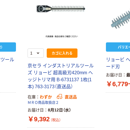
）
バリエ
カゴに入れる
ルツール
リョービ 
京セラ インダストリアルツール
ード刃
ズ リョービ 超高級刃420mm ヘ
お届け日
ッジトリマ用 B-6731137 1枚(1
￥6,779
本) 763-3173（直送品）
在庫
わずか
直送品
ＭＲＯ商品取扱店２
お届け日
8月12日（水）
￥9,392
（税込）