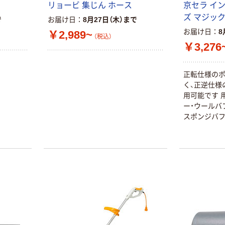
リョービ 集じん ホース
京セラ イ
ズ マジック
で
お届け日
8月27日（木）まで
お届け日
8
￥2,989~
（税込）
￥3,276
正転仕様の
く、正逆仕様
用可能です 
ー・ウールバ
スポンジバ