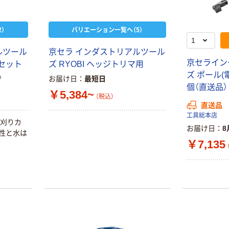
）
バリエーション一覧へ（5）
ルツール
京セラ インダストリアルツール
京セライン
刃セット
ズ RYOBI ヘッジトリマ用
本気プライス
オリジナル
ズ ポール(電
で
お届け日
最短日
蛍光オプテック
【アスクル限定】
個（直送品）
￥5,384~
ス1(アスクル限
ファーストレイ
（税込）
直送品
定モデル) 蛍光
ト ニトリルグ
工具総本店
ペン ゼブラ
ローブ ホワイ
￥52~
￥698~
、刈りカ
（税込）
（税込）
ト 粉なし（パ
お届け日
8
気性と水は
ウダーフリー）
￥7,135
本気プライス
本気プライス
嬬恋銘水 ナチュ
ペーパータオル
ラルミネラルウ
小判・シングル
ォーター 500ml
再生紙 200枚
キャップシール
FSC認証紙 アス
￥1,037~
￥143~
（税込）
付き／2Lラベル
クルオリジナル
（税込）
レス 10本
本気プライス