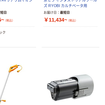
4.4Vリチウムイオン
京セラ インダストリアルツール
ズ RYOBI カルチベータ用
最短日
お届け日
最短日
5~
￥11,434~
（税込）
（税込）
パック