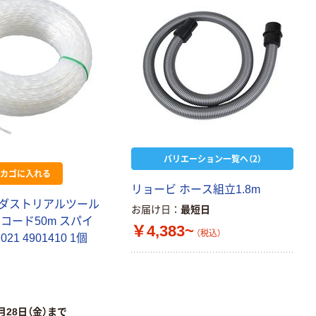
アスクル クリア
ーホルダー A4
スタンダード
￥126~
（税込）
本気プライス
ティッシュペー
パー ボックス
150組 5箱入 ア
バリエーション一覧へ（2）
スクル スマート
￥328~
カゴに入れる
（税込）
コンパクト ビ
リョービ ホース組立1.8m
ビッド PEFC認
ダストリアルツール
お届け日
最短日
証
本気プライス
コード50m スパイ
￥4,383~
ペーパータオル
（税込）
21 4901410 1個
中判 再生紙
100％ 200枚
FSC認証 シング
￥149~
（税込）
ル 大王製紙共同
企画 オリジナル
月28日（金）まで