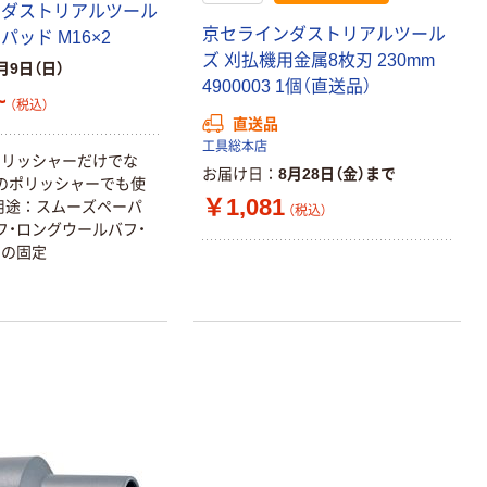
ンダストリアルツール
京セラインダストリアルツール
パッド M16×2
ズ 刈払機用金属8枚刃 230mm
月9日（日）
4900003 1個（直送品）
~
（税込）
直送品
工具総本店
ポリッシャーだけでな
お届け日
8月28日（金）まで
のポリッシャーでも使
￥1,081
用途：スムーズペーパ
（税込）
フ・ロングウールバフ・
フの固定