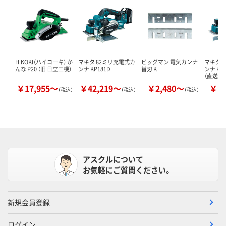
HiKOKI（ハイコーキ） か
マキタ 82ミリ充電式カ
ビッグマン 電気カンナ
マキタ 
んな P20 （旧 日立工機）
ンナ KP181D
替刃 K
ンナ KP0
（直送…
￥17,955～
￥42,219～
￥2,480～
￥10
（税込）
（税込）
（税込）
アスクルについて
お気軽にご質問ください。
新規会員登録
ログイン