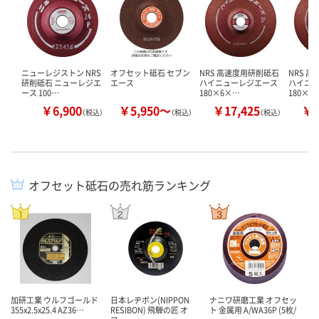
ニューレジストン NRS
オフセット砥石 セブン
NRS 高速度用研削砥石
NRS 
研削砥石 ニューレジエ
エース
ハイニューレジエース
ハイニ
ース 100…
180×6×…
180×6
￥6,900
￥5,950～
￥17,425
￥1
（税込）
（税込）
（税込）
オフセット砥石の売れ筋ランキング
加研工業 ウルフゴールド
日本レヂボン(NIPPON
ナニワ研磨工業 オフセッ
355x2.5x25.4 AZ36…
RESIBON) 飛騨の匠 オ
ト 金属用 A/WA36P (5枚/