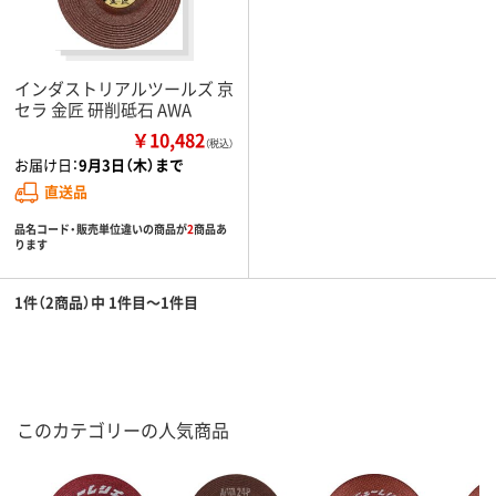
インダストリアルツールズ 京
セラ 金匠 研削砥石 AWA
￥10,482
（税込）
お届け日：
9月3日（木）まで
直送品
品名コード・販売単位違いの商品が
2
商品あ
ります
1件（2商品）中 1件目～1件目
このカテゴリーの人気商品