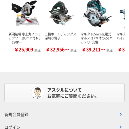
新潟精機 卓上丸ノコ チ
工機ホールディングス
マキタ 165mm充電式
マキタ 
ップソー190mm付 MS
深切り電子
マルノコ （本体のみ）バ
ハイパ
ー190P…
ッテリ・充電…
￥25,909
￥32,956～
￥39,211～
￥35
（税込）
（税込）
（税込）
アスクルについて
お気軽にご質問ください。
新規会員登録
ログイン