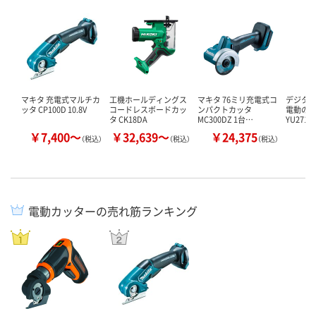
マキタ 充電式マルチカ
工機ホールディングス
マキタ 76ミリ充電式コ
デジタル
ッタ CP100D 10.8V
コードレスボードカッ
ンパクトカッタ
電動のこぎ
タ CK18DA
MC300DZ 1台…
YU271 
￥7,400～
￥32,639～
￥24,375
￥
（税込）
（税込）
（税込）
電動カッターの売れ筋ランキング