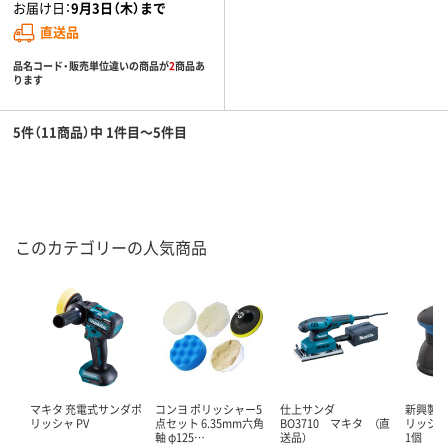
お届け日：
9月3日（木）まで
直送品
品名コード・販売単位違いの商品が
2
商品あ
ります
5件（11商品）中 1件目～5件目
このカテゴリーの人気商品
マキタ 充電式サンダポ
コンヨ ポリッシャー5
仕上サンダ
新興製作
リッシャ PV
点セット 6.35mm六角
BO3710 マキタ （直
リッシャー
軸 φ125…
送品）
1個