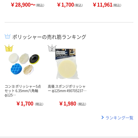
￥28,900～
￥1,700
￥11,961
￥
（税込）
（税込）
（税込）
ポリッシャーの売れ筋ランキング
コンヨ ポリッシャー5点
高儀 スポンジポリッシャ
セット 6.35mm六角軸
ー φ125mm 490705237…
φ125…
￥1,700
￥1,980
（税込）
（税込）
ランキング一覧