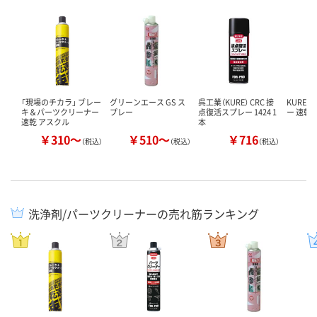
「現場のチカラ」 ブレー
グリーンエース GS ス
呉工業（KURE） CRC 接
KURE
キ＆パーツクリーナー
プレー
点復活スプレー 1424 1
ー 速乾
速乾 アスクル
本
￥310～
￥510～
￥716
￥
（税込）
（税込）
（税込）
洗浄剤/パーツクリーナーの売れ筋ランキング