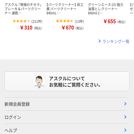
アスクル 「現場のチカラ」
【パーツクリーナー】 呉工
グリーンエース GS 強力
【
ブレーキ＆パーツクリー
業 パーツクリーナー
油落としクリーナー
ゼ
ナー 速乾…
840mL …
840ml 1…
ー
￥655
(
211件
)
(
13件
)
（税込）
￥310
￥670
（税込）
（税込）
ランキング一覧
アスクルについて
お気軽にご質問ください。
新規会員登録
ログイン
ヘルプ