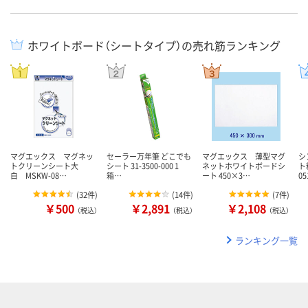
ホワイトボード（シートタイプ）の売れ筋ランキング
マグエックス マグネッ
セーラー万年筆 どこでも
マグエックス 薄型マグ
シ
トクリーンシート大
シート 31-3500-000 1
ネットホワイトボードシ
ト
白 MSKW-08…
箱…
ート 450×3…
0
(
32件
)
(
14件
)
(
7件
)
￥500
￥2,891
￥2,108
（税込）
（税込）
（税込）
ランキング一覧