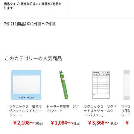
商品タイプ・販売単位違いの商品が
2
商品あ
ります
7件（11商品）中 1件目～7件目
このカテゴリーの人気商品
マグエックス 薄型マ
セーラー万年筆 どこ
マグエックス マグネ
マグエ
グネットホワイトボー
でもシート
ットスケジュールシー
り薄型
ドシート
ト「バリュー」
シート
￥2,108～
￥1,084～
￥3,368～
￥6
（税込）
（税込）
（税込）