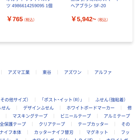
ツ 4986614259095 1個
ヘアブラシ SF-20
ト
￥765
￥5,942~
（税込）
（税込）
￥
アズマ工業
東谷
アズワン
アルファ
（その他サイズ）
「ポスト・イット（R）」
ふせん（強粘着）
ふせん
デザインふせん
ホワイトボードマーカー
修
マスキングテープ
ビニールテープ
アルミテープ
全保護テープ
クリアテープ
テープカッター
その
ナイフ本体
カッターナイフ替刃
マグネット
フッ