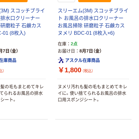
3M) スコッチブライ
スリーエム(3M) スコッチブライ
の排水口クリーナー
ト お風呂の排水口クリーナー
 研磨粒子 石鹸カス
お風呂掃除 研磨粒子 石鹸カス
01 (8枚入)
ヌメリ BDC-01 (8枚入×6)
本気プライス
オリジナル
アスクル トイ
コピー用紙 ア
在庫
2点
レのおそうじシ
スクル マルチ
月7日（金）
お届け日
8月7日（金）
ート 大王製紙
ペーパー スーパ
在庫商品
アスクル在庫商品
共同企画 トイ
ーホワイト+
￥330~
￥149~
（税込）
（税込）
レクリーナー
￥1,800
込）
（税込）
トイレシート
オリジナル
本気プライス
オリジナル
も髪の毛もまとめてキレ
ヌメリ汚れも髪の毛もまとめてキレ
【ガムテープ】ア
アスクル プラス
てられるお風呂の排水
イに。使い捨てられるお風呂の排水
スクル 現場のチ
チックグローブ
シート。
口用スポンジシート。
カラ 厚さ
粉なし（パウダ
0.22mm 布テー
ーフリー）
￥145~
￥398~
（税込）
（税込）
プ
本気プライス
アスクル クリア