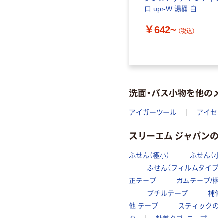
ロ upr-W 湯桶 白
￥642~
（税込）
洗面・バス小物を他の
アイガーツール
アイセ
スリーエム ジャパン
ふせん（極小）
ふせん（
ふせん（フィルムタイプ
正テープ
ガムテープ/
ブチルテープ
補
他 テープ
スティック