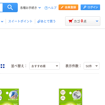
ヘルプ
各種お手続き
0
スイートポイント
あとで買う
カゴ
点
並べ替え：
表示件数：