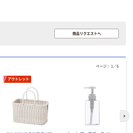
ーホルダー A4
スタンダード
￥126~
（税込）
商品リクエストへ
本気プライス
ティッシュペー
パー ボックス
150組 5箱入 ア
スクル スマート
￥307~
（税込）
ページ：
1
／
6
コンパクト ビ
ビッド PEFC認
アウトレット
証
本気プライス
ペーパータオル
中判 再生紙
100％ 200枚
FSC認証 シング
￥149~
（税込）
ル 大王製紙共同
次の
企画 オリジナル