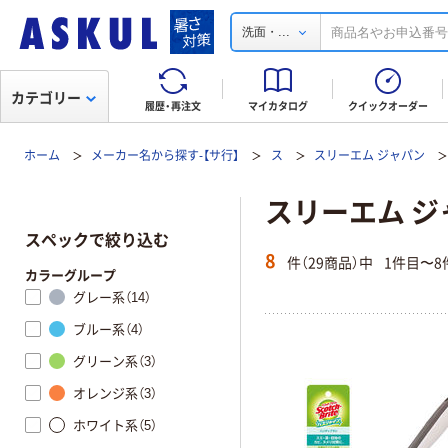
...
洗面・
カテゴリー
履歴・再注文
マイカタログ
クイックオーダー
ホーム
メーカー名から探す-【サ行】
ス
スリーエム ジャパン
スリーエム ジ
スペックで絞り込む
8
件（29商品）中
1件目〜8
カラーグループ
グレー系（14）
ブルー系（4）
グリーン系（3）
オレンジ系（3）
ホワイト系（5）