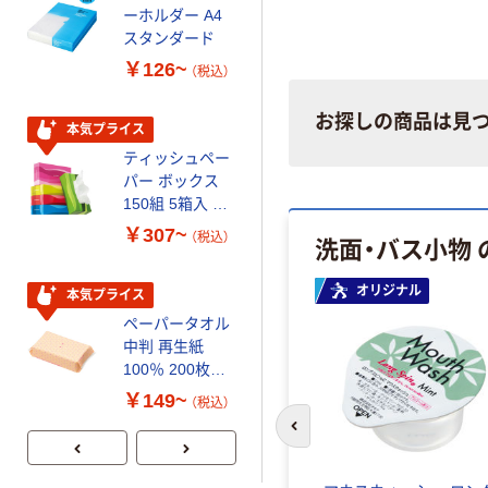
ーホルダー A4
さしい やわらか
スタンダード
いマスク
￥126~
￥458~
（税込）
（税込）
お探しの商品は見
本気プライス
本気プライス
ティッシュペー
トイレットペー
パー ボックス
パー シングル
150組 5箱入 ア
120ｍ 再生紙
スクル スマート
100% 6ロール
￥307~
￥455~
（税込）
（税込）
洗面・バス小物
コンパクト ビ
リサイクル100
ビッド PEFC認
芯あり FSC認
オリジナル
証
証
本気プライス
期間限定価格
ペーパータオル
アスクル プラ
中判 再生紙
スチックグロー
100％ 200枚
ブ 薄手 粉な
FSC認証 シング
し（パウダーフ
￥149~
￥298~
（税込）
（税込）
ル 大王製紙共同
リー）
前のスライドへ
企画 オリジナル