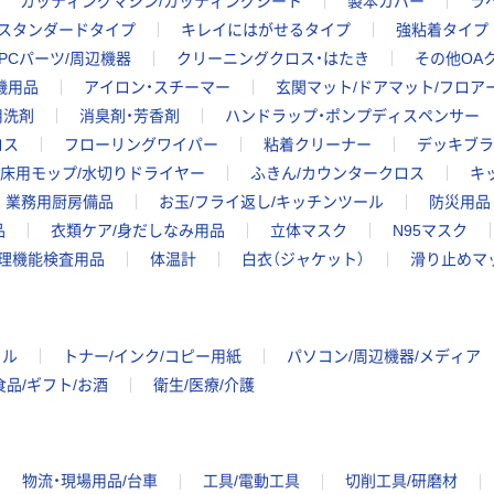
カッティングマシン/カッティングシート
製本カバー
ラ
スタンダードタイプ
キレイにはがせるタイプ
強粘着タイプ
PCパーツ/周辺機器
クリーニングクロス・はたき
その他OA
機用品
アイロン・スチーマー
玄関マット/ドアマット/フロア
用洗剤
消臭剤・芳香剤
ハンドラップ・ポンプディスペンサー
ロス
フローリングワイパー
粘着クリーナー
デッキブラ
床用モップ/水切りドライヤー
ふきん/カウンタークロス
キ
業務用厨房備品
お玉/フライ返し/キッチンツール
防災用品
品
衣類ケア/身だしなみ用品
立体マスク
N95マスク
理機能検査用品
体温計
白衣（ジャケット）
滑り止めマ
イル
トナー/インク/コピー用紙
パソコン/周辺機器/メディア
食品/ギフト/お酒
衛生/医療/介護
物流・現場用品/台車
工具/電動工具
切削工具/研磨材