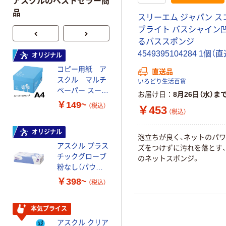
アスクルのベストセラー商
品
スリーエム ジャパン ス
ブライト バスシャイン
るバススポンジ
4549395104284 1個（
オリジナル
オリジナル
コピー用紙 ア
コピー用紙 マ
直送品
スクル マルチ
ルチペーパー
いろどり生活百貨
ペーパー スーパ
スーパーエコノ
お届け日
8月26日（水）ま
ーホワイト+
ミー+
￥149~
￥149~
（税込）
（税込）
￥453
（税込）
オリジナル
本気プライス
泡立ちが良く、ネットのパ
アスクル プラス
トイレットペー
ズをつけずに汚れを落とす
チックグローブ
パー ダブル60
のネットスポンジ。
粉なし（パウダ
ｍ 再生紙
ーフリー）
100% 6ロール
￥398~
￥446~
（税込）
（税込）
リサイクル100
芯あり FSC認
証
本気プライス
本気プライス
アスクル クリア
アスクル 耳にや