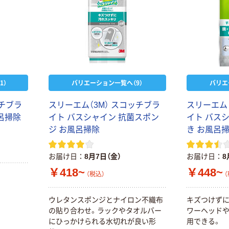
1）
バリエーション一覧へ（9）
バリエ
ッチブラ
スリーエム（3M） スコッチブラ
スリーエム（
呂掃除
イト バスシャイン 抗菌スポン
イト バス
ジ お風呂掃除
き お風呂掃
お届け日
8月7日（金）
お届け日
8
￥418~
￥448~
（税込）
（
ウレタンスポンジとナイロン不織布
キズつけずに
の貼り合わせ。ラックやタオルバー
ワーヘッド
にひっかけられる水切れが良い形
用できる。