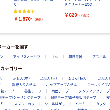
り
ドクリーナーECO
￥829~
（税込）
￥1,870~
（税込）
メーカーを探す
ン
アイリスオーヤマ
I-Lex
朝日電器
アスベル
のカテゴリー
小）
ふせん（中）
ふせん（大）
ふせん（特大）
ふせん
）
罫線入りふせん
ポップアップふせん
ロールタイプ
梱包テープ
養生テープ
両面テープ
メンディングテープ
修テープ/シーリングテープ
耐熱テープ/電子基板用テープ
安
のり
スプレーのり
シールはがし
ハサミ
カッター