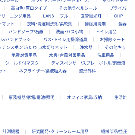
ベルシール
ホワイトボード（シートタイプ）
ホワイトボー
高白色・厚口タイプ
その他ラベルシール
プライバ
クリーニング用品
LANケーブル
直管蛍光灯
OHP
ーマット
衣料・洗濯用洗剤/柔軟剤
掃除用洗剤
食器
ハンドソープ/石鹸
洗面・バス小物
トイレ用品
シ/ハンドブラシ
バス・トイレ用掃除道具
お掃除シート
ッチンスポンジ/たわし/水切りネット
浄水器
その他キッ
地震対策用品
水害・台風対策用品
洗車用品
シールド付マスク
ディスペンサー/スプレーボトル/消毒液
ット
ネブライザー/薬液吸入器
整形外科
事務機器/家電/電池/照明
オフィス家具/収納
生活雑
計測機器
研究開発・クリーンルーム用品
機械部品/空圧