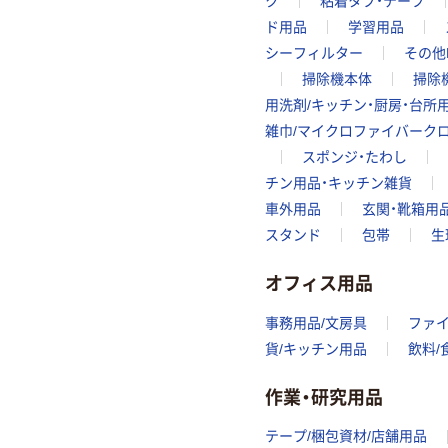
ク
粘着タブ・テープ
ド用品
学習用品
シーフィルター
その他
掃除機本体
掃除
用洗剤/キッチン・厨房・台所
雑巾/マイクロファイバーク
スポンジ・たわし
チン用品・キッチン雑貨
車外用品
玄関・靴箱用
スタンド
包帯
生
オフィス用品
事務用品/文房具
ファ
貨/キッチン用品
飲料/
作業・研究用品
テープ/梱包資材/店舗用品