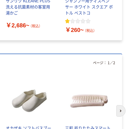
サンリツ KLEANE PLUS
シャンプー用ディスペン
マ
洗える抗菌素材の客室用
サー ホワイト スクエア ボ
グ
湯かご
トル ベストコ
キ
￥2,686~
（税込）
￥260~
￥
（税込）
ページ：
1
／
2
次の
オカザキ ソフトバスブー
三和 折りたたみスマート
エ