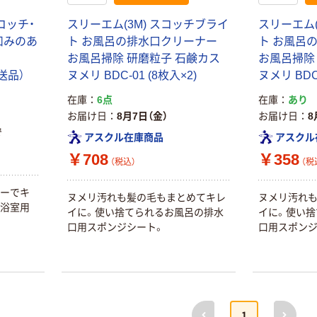
コッチ・
スリーエム(3M) スコッチブライ
スリーエム(
凹みのあ
ト お風呂の排水口クリーナー
ト お風呂
お風呂掃除 研磨粒子 石鹸カス
お風呂掃除
直送品）
ヌメリ BDC-01 (8枚入×2)
ヌメリ BDC-
本気プライス
オリジナル
蛍光オプテック
【アスクル限定】
在庫
6点
在庫
あり
ス1(アスクル限
ファーストレイ
お届け日
8月7日（金）
お届け日
8
定モデル) 蛍光
ト ニトリルグ
で
アスクル在庫商品
アスクル
ペン ゼブラ
ローブ ホワイ
￥52~
￥698~
（税込）
（税込）
ト 粉なし（パ
￥708
￥358
（税込）
（税
ウダーフリー）
本気プライス
本気プライス
ワーでキ
ヌメリ汚れも髪の毛もまとめてキレ
ヌメリ汚れ
嬬恋銘水 ナチュ
ペーパータオル
、浴室用
イに。使い捨てられるお風呂の排水
イに。使い捨
ラルミネラルウ
小判・シングル
口用スポンジシート。
口用スポンジ
ォーター 500ml
再生紙 200枚
キャップシール
FSC認証紙 アス
￥1,037~
￥143~
（税込）
付き／2Lラベル
クルオリジナル
（税込）
レス 10本
本気プライス
オリジナル
前へ
次へ
ティッシュペー
1