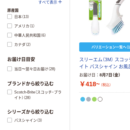
すべて表示
原産国
日本（13）
アメリカ（1）
中華人民共和国（6）
カナダ（2）
バリエーション一覧へ（1
お届け日目安
スリーエム（3M） スコ
イト バスシャイン お風
当日〜翌々日お届け（28)
お届け日
8月7日（金）
￥418~
ブランドから絞り込む
（税込）
Scotch-Brite（スコッチ・ブラ
イト）（28）
シリーズから絞り込む
バスシャイン（3）