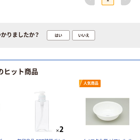
スズラン 酒精綿
パー ボックス
G バルクタイプ
モカ 200組 5個
指定医薬部外品
アスクル オリジ
￥428~
（税込）
ナルティッシュ
￥140~
（税込）
PEFC認証
つかりましたか？
はい
いいえ
オリジナル
人気商品
【アスクル限定】
サントリー 天然
ファーストレイ
水 ミネラルウォ
ト ニトリルグ
ーター ペットボ
ローブ ブル
￥698~
（税込）
 のヒット商品
トル
ー 粉なし（パ
￥686~
（税込）
ウダーフリー）
人気商品
オリジナル
本気プライス
アスクル 検査用
ファーストレイ
ディスポパンツ
ト ホワイト紙コ
￥96~
（税込）
ップ
￥374~
（税込）