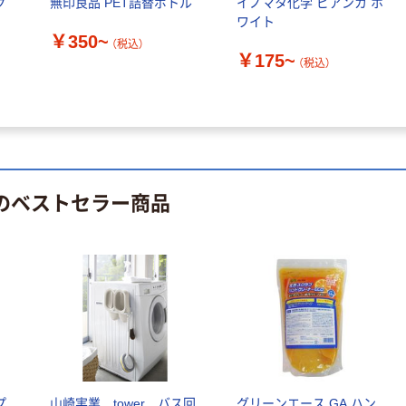
グ
無印良品 PET詰替ボトル
イノマタ化学 ビアンカ ホ
ワイト
￥350~
（税込）
￥175~
（税込）
 のベストセラー商品
プ
山崎実業 tower バス回
グリーンエース GA ハン