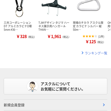
三共コーポレーション
TJMデザイン タジマ ハー
現場のチカラ アスクル限
O
DT アルミカラビナO環
ネス展示用ハンガー A-
定 カラビナ シルバー 縦
用
5mm #36…
THAN…
50m…
ン
￥328
￥1,961
(
1件
)
（税込）
（税込）
￥125
（税込）
ランキング一覧
アスクルについて
お気軽にご質問ください。
新規会員登録