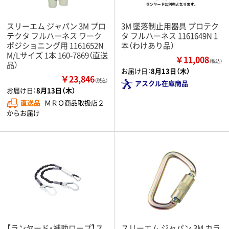
スリーエム ジャパン 3M プロ
3M 墜落制止用器具 プロテク
テクタ フルハーネス ワーク
タ フルハーネス 1161649N 1
ポジショニング用 1161652N
本（わけあり品）
M/Lサイズ 1本 160-7869（直送
￥11,008
（税込）
品）
お届け日：
8月13日（木）
￥23,846
（税込）
アスクル在庫商品
お届け日：
8月13日（木）
直送品
ＭＲＯ商品取扱店２
からお届け
【ランヤード・補助ロープ】ス
スリーエム ジャパン 3M カラ