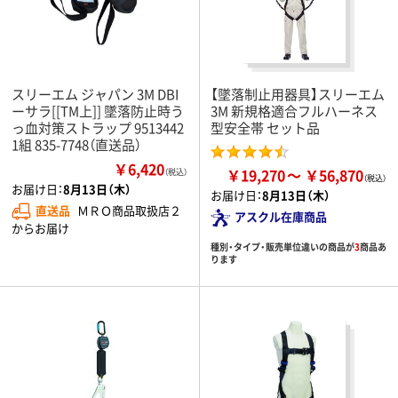
スリーエム ジャパン 3M DBI
【墜落制止用器具】スリーエム
ーサラ[[TM上]] 墜落防止時う
3M 新規格適合フルハーネス
っ血対策ストラップ 9513442
型安全帯 セット品
1組 835-7748（直送品）
￥6,420
￥19,270
￥56,870
（税込）
お届け日：
8月13日（木）
お届け日：
8月13日（木）
直送品
ＭＲＯ商品取扱店２
アスクル在庫商品
からお届け
種別・タイプ・販売単位違いの商品が
3
商品あ
ります