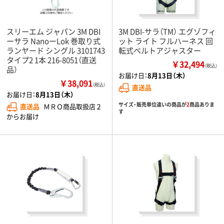
スリーエム ジャパン 3M DBI
3M DBI-サラ（TM） エグゾフィ
ーサラ NanoーLok 巻取り式
ット ライト フルハーネス 回
ランヤード シングル 3101743
転式ベルトアジャスター
タイプ2 1本 216-8051（直送
￥32,494
（税込）
品）
お届け日：
8月13日（木）
￥38,091
（税込）
直送品
お届け日：
8月13日（木）
サイズ・販売単位違いの商品が
2
商品ありま
直送品
ＭＲＯ商品取扱店２
す
からお届け