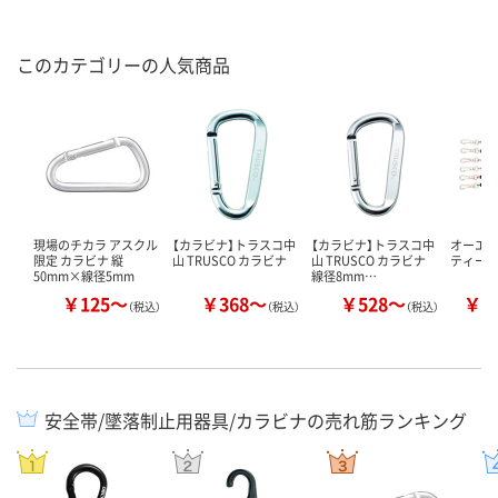
このカテゴリーの人気商品
現場のチカラ アスクル
【カラビナ】トラスコ中
【カラビナ】トラスコ中
オーエッ
限定 カラビナ 縦
山 TRUSCO カラビナ
山 TRUSCO カラビナ
ティー
50mm×線径5mm
線径8mm…
￥125～
￥368～
￥528～
￥1
（税込）
（税込）
（税込）
安全帯/墜落制止用器具/カラビナの売れ筋ランキング