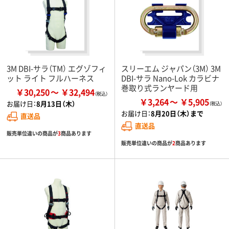
3M DBI-サラ（TM） エグゾフィ
スリーエム ジャパン（3M） 3M
ット ライト フルハーネス
DBI-サラ Nano-Lok カラビナ
巻取り式ランヤード用
￥30,250
￥32,494
￥3,264
￥5,905
お届け日：
8月13日（木）
お届け日：
8月20日（木）まで
直送品
直送品
販売単位違いの商品が
3
商品あります
販売単位違いの商品が
2
商品あります