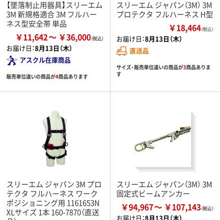
【墜落制止用器具】スリーエム
スリーエム ジャパン（3M） 3M
3M 新規格適合 3M フルハー
プロテクタ フルハーネス H型
ネス型安全帯 単品
￥18,464
（税込）
￥11,642
￥36,000
お届け日：
8月13日（木）
お届け日：
8月13日（木）
直送品
アスクル在庫商品
サイズ・販売単位違いの商品が
3
商品ありま
す
販売単位違いの商品が
4
商品あります
スリーエム ジャパン 3M プロ
スリーエム ジャパン（3M） 3M
テクタ フルハーネス ワーク
固定式ビームアンカー
ポジショニング用 1161653N
￥94,967
￥107,143
XLサイズ 1本 160-7870（直送
お届け日：
8月13日（木）