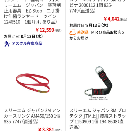
リーエム ジャパン 墜落制
ビナ 2000112 1個 835-
止用器具 EZ-Stop 二丁掛
7749（直送品）
け伸縮ランヤード ツイン
￥4,042
（税込）
1246510 1個（わけあり品）
お届け日：
8月13日（木）
￥12,599
（税込）
直送品
ＭＲＯ商品取扱店２
お届け日：
8月13日（木）
からお届け
アスクル在庫商品
スリーエム ジャパン 3M アン
スリーエム ジャパン 3M プロ
カースリング AM450/150 1個
テクタ[[TM上]] 接続ストラッ
835-7747（直送品）
プ 1150909 1個 194-8608（直
送品）
￥3,381
（税込）