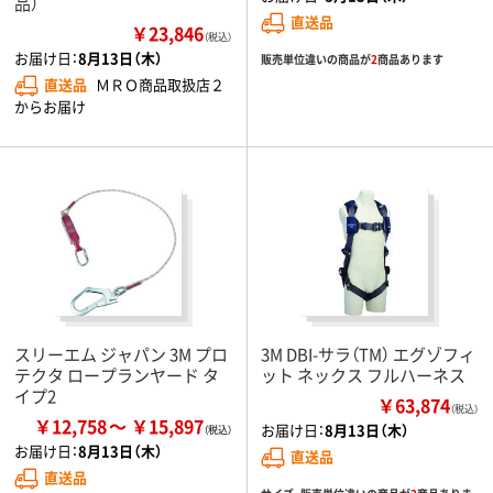
品）
直送品
￥23,846
（税込）
お届け日：
8月13日（木）
販売単位違いの商品が
2
商品あります
直送品
ＭＲＯ商品取扱店２
からお届け
スリーエム ジャパン 3M プロ
3M DBI-サラ（TM） エグゾフィ
テクタ ロープランヤード タ
ット ネックス フルハーネス
イプ2
￥63,874
（税込）
￥12,758
￥15,897
お届け日：
8月13日（木）
お届け日：
8月13日（木）
直送品
直送品