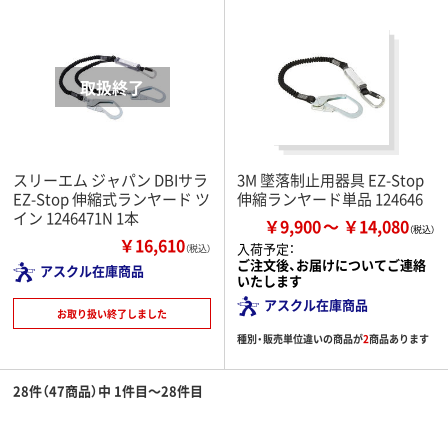
スリーエム ジャパン DBIサラ
3M 墜落制止用器具 EZ-Stop
EZ-Stop 伸縮式ランヤード ツ
伸縮ランヤード単品 124646
イン 1246471N 1本
￥9,900
￥14,080
￥16,610
入荷予定：
（税込）
ご注文後、お届けについてご連絡
アスクル在庫商品
いたします
アスクル在庫商品
お取り扱い終了しました
種別・販売単位違いの商品が
2
商品あります
28件（47商品）中 1件目～28件目