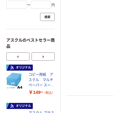
〜
円
検索
アスクルのベストセラー商
品
オリジナル
オリジナル
コピー用紙 ア
コピー用紙 マ
スクル マルチ
ルチペーパー
ペーパー スーパ
スーパーエコノ
ーホワイト+
ミー+
￥149~
￥149~
（税込）
（税込）
オリジナル
本気プライス
アスクル プラス
トイレットペー