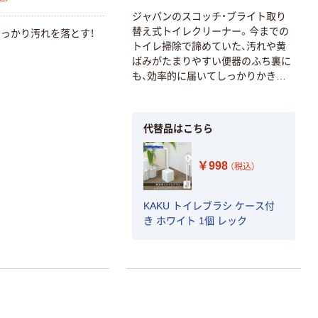
ジャパンのスコッチ・ブライト取り
替え式トイレクリーナー。今までの
っかり汚れを落とす！
トイレ掃除で諦めていた、汚れや黄
ばみがたまりやすい便器のふち裏に
も、効率的に届いてしっかりかきと
ります。
代替品はこちら
￥998
（税込）
本気プライス
オリジナル
KAKU トイレブラシ ケース付
アスクル トイ
コピー用紙 ア
き ホワイト 1個 レック
レのおそうじシ
スクル マルチ
ート 大王製紙
ペーパー スーパ
共同企画 トイ
ーホワイト+
￥330~
￥149~
（税込）
（税込）
レクリーナー
トイレシート
オリジナル
本気プライス
オリジナル
【ガムテープ】ア
アスクル プラス