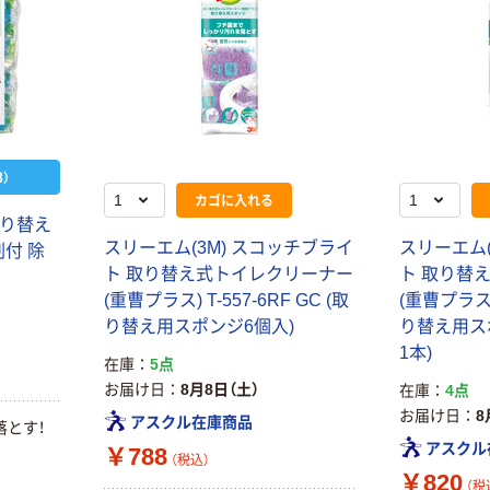
）
カゴに入れる
取り替え
スリーエム(3M) スコッチブライ
スリーエム(
付 除
ト 取り替え式トイレクリーナー
ト 取り替
(重曹プラス) T-557-6RF GC (取
(重曹プラス) 
り替え用スポンジ6個入)
り替え用ス
1本)
在庫
5点
お届け日
8月8日（土）
在庫
4点
お届け日
8
アスクル在庫商品
落とす！
アスクル
￥788
（税込）
￥820
（税