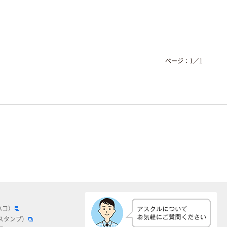
ページ：
1
／
1
ハコ）
スタンプ）