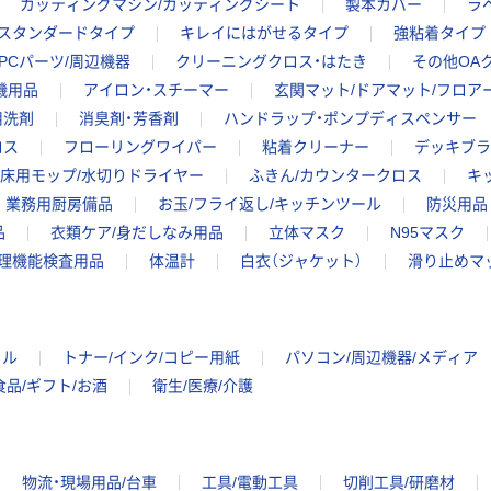
カッティングマシン/カッティングシート
製本カバー
ラ
スタンダードタイプ
キレイにはがせるタイプ
強粘着タイプ
PCパーツ/周辺機器
クリーニングクロス・はたき
その他OA
機用品
アイロン・スチーマー
玄関マット/ドアマット/フロア
用洗剤
消臭剤・芳香剤
ハンドラップ・ポンプディスペンサー
ロス
フローリングワイパー
粘着クリーナー
デッキブラ
床用モップ/水切りドライヤー
ふきん/カウンタークロス
キ
業務用厨房備品
お玉/フライ返し/キッチンツール
防災用品
品
衣類ケア/身だしなみ用品
立体マスク
N95マスク
理機能検査用品
体温計
白衣（ジャケット）
滑り止めマ
イル
トナー/インク/コピー用紙
パソコン/周辺機器/メディア
食品/ギフト/お酒
衛生/医療/介護
物流・現場用品/台車
工具/電動工具
切削工具/研磨材