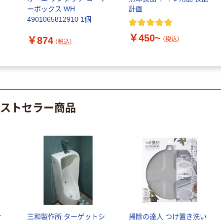
アスクル 検査用
ーボックス WH
計画
ファーストレイ
ディスポパンツ
4901065812910 1個
ト ホワイト紙コ
￥96~
（税込）
ップ
￥450~
￥874
（税込）
（税込）
￥374~
（税込）
ベストセラー商品
ナ
三和製作所 ターゲットシ
掃除の達人 つけ置き洗い