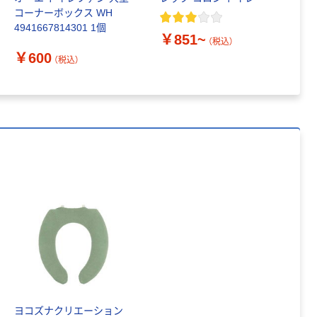
ペーパータオル
コーナーボックス WH
W
中判 再生紙
4941667814301 1個
100％ 200枚
￥851~
（税込）
FSC認証 シング
￥
￥149~
￥600
（税込）
（税込）
ル 大王製紙共同
企画 オリジナル
ヨコズナクリエーション