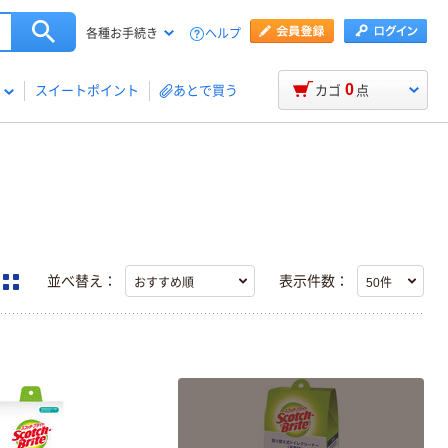
ヘルプ
各種お手続き
0
スイートポイント
あとで買う
カゴ
点
並べ替え：
表示件数：