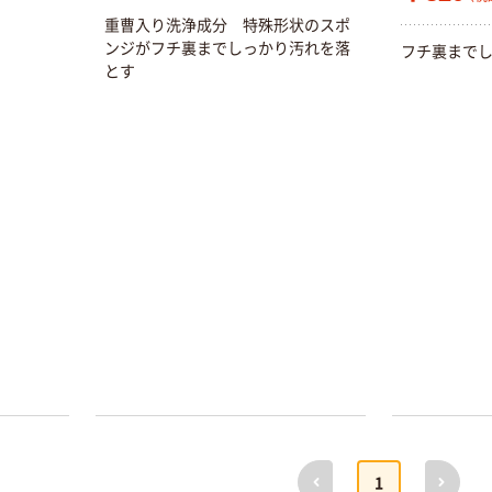
重曹入り洗浄成分 特殊形状のスポ
ンジがフチ裏までしっかり汚れを落
フチ裏までし
とす
本気プライス
オリジナル
蛍光オプテック
【アスクル限定】
ス1(アスクル限
ファーストレイ
定モデル) 蛍光
ト ニトリルグ
ペン ゼブラ
ローブ ホワイ
￥52~
￥698~
（税込）
（税込）
ト 粉なし（パ
ウダーフリー）
本気プライス
本気プライス
前へ
次へ
1
嬬恋銘水 ナチュ
ペーパータオル