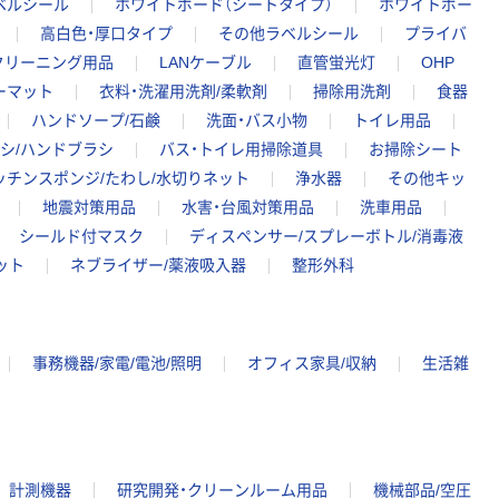
ベルシール
ホワイトボード（シートタイプ）
ホワイトボー
高白色・厚口タイプ
その他ラベルシール
プライバ
クリーニング用品
LANケーブル
直管蛍光灯
OHP
ーマット
衣料・洗濯用洗剤/柔軟剤
掃除用洗剤
食器
ハンドソープ/石鹸
洗面・バス小物
トイレ用品
シ/ハンドブラシ
バス・トイレ用掃除道具
お掃除シート
ッチンスポンジ/たわし/水切りネット
浄水器
その他キッ
地震対策用品
水害・台風対策用品
洗車用品
シールド付マスク
ディスペンサー/スプレーボトル/消毒液
ット
ネブライザー/薬液吸入器
整形外科
事務機器/家電/電池/照明
オフィス家具/収納
生活雑
計測機器
研究開発・クリーンルーム用品
機械部品/空圧