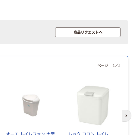
スクル 現場のチ
チックグローブ
カラ 厚さ
粉なし（パウダ
0.22mm 布テー
ーフリー）
￥145~
￥398~
（税込）
（税込）
プ
商品リクエストへ
本気プライス
アスクル クリア
ーホルダー A4
スタンダード
ページ：
1
／
5
￥126~
（税込）
本気プライス
ティッシュペー
パー ボックス
150組 5箱入 ア
スクル スマート
￥328~
（税込）
コンパクト ビ
次の
ビッド PEFC認
証
本気プライス
オーエ トイレファン 大型
レック コロン トイレ
マ