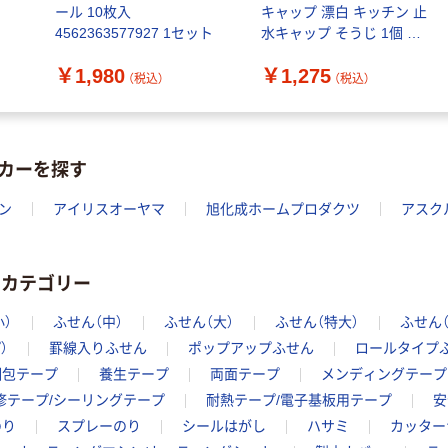
ール 10枚入
キャップ 漂白 キッチン 止
4562363577927 1セット
水キャップ そうじ 1個 マ
ーナ
￥1,980
￥1,275
（税込）
（税込）
カーを探す
ン
アイリスオーヤマ
旭化成ホームプロダクツ
アスク
のカテゴリー
小）
ふせん（中）
ふせん（大）
ふせん（特大）
ふせん
）
罫線入りふせん
ポップアップふせん
ロールタイプ
梱包テープ
養生テープ
両面テープ
メンディングテープ
修テープ/シーリングテープ
耐熱テープ/電子基板用テープ
安
のり
スプレーのり
シールはがし
ハサミ
カッター