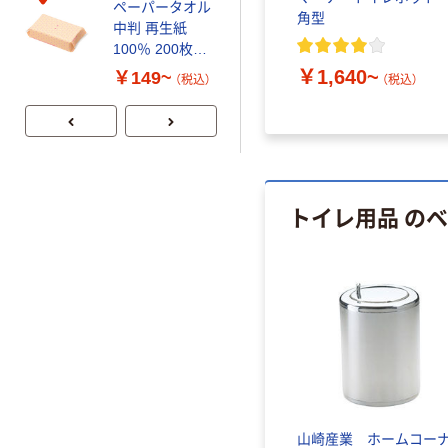
ペーパータオル
アスクル プラ
 1台（直
クス BOX 5枚 組み立てゴ
角型
中判 再生紙
スチックグロー
ミ箱 1個（5枚入）川本産業
100％ 200枚
ブ 薄手 粉な
FSC認証 シング
し（パウダーフ
￥1,640~
￥149~
￥298~
￥547
（税込）
（税込）
（税込）
（税込）
ル 大王製紙共同
リー）
企画 オリジナル
トイレ用品 の
山崎産業 ホームコー