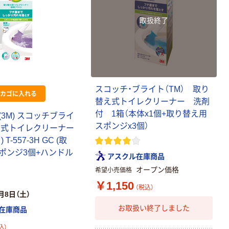
取扱終了
スコッチ・ブライト（TM） 取り
カゴに入れる
替え式トイレクリーナー 洗剤
付 1箱（本体x1個+取り替え用
3M) スコッチブライ
スポンジx3個）
え式トイレクリーナー
T-557-3H GC (取
ポンジ3個+ハンドル
アスクル在庫商品
オープン価格
希望小売価格
￥1,150
（税込）
月8日（土）
お取扱い終了しました
在庫商品
込）