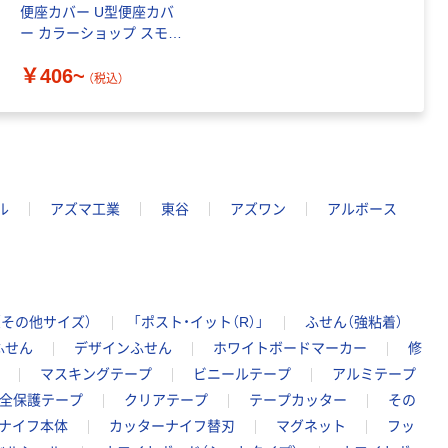
便座カバー U型便座カバ
ー カラーショップ スモー
クカラー
￥406~
（税込）
ル
アズマ工業
東谷
アズワン
アルボース
（その他サイズ）
「ポスト・イット（R）」
ふせん（強粘着）
ふせん
デザインふせん
ホワイトボードマーカー
修
マスキングテープ
ビニールテープ
アルミテープ
全保護テープ
クリアテープ
テープカッター
その
ナイフ本体
カッターナイフ替刃
マグネット
フッ