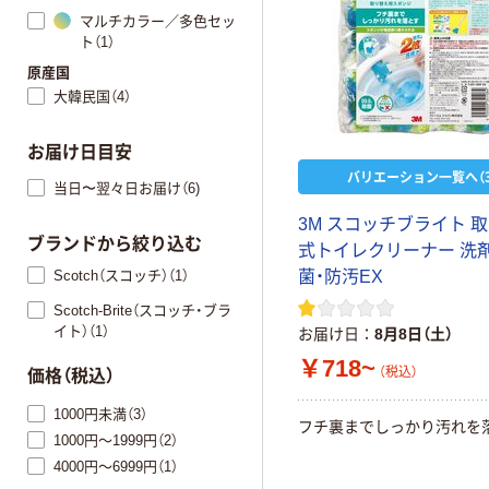
マルチカラー／多色セッ
ト（1）
原産国
大韓民国（4）
お届け日目安
バリエーション一覧へ（3
当日〜翌々日お届け（6)
3M スコッチブライト 
ブランドから絞り込む
式トイレクリーナー 洗剤
Scotch（スコッチ）（1）
菌・防汚EX
Scotch-Brite（スコッチ・ブラ
イト）（1）
お届け日
8月8日（土）
￥718~
（税込）
価格（税込）
1000円未満（3）
フチ裏までしっかり汚れを
1000円～1999円（2）
4000円～6999円（1）