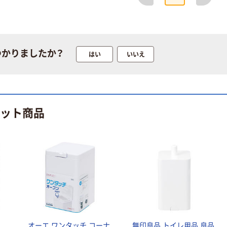
ラルミネラルウ
小判・シングル
ォーター 500ml
再生紙 200枚
キャップシール
FSC認証紙 アス
￥1,037~
￥143~
（税込）
付き／2Lラベル
クルオリジナル
（税込）
レス 10本
つかりましたか？
はい
いいえ
本気プライス
オリジナル
ティッシュペー
スズラン 酒精綿
パー ボックス
G バルクタイプ
モカ 200組 5個
指定医薬部外品
ヒット商品
アスクル オリジ
￥428~
（税込）
ナルティッシュ
￥140~
（税込）
PEFC認証
オリジナル
人気商品
【アスクル限定】
サントリー 天然
ファーストレイ
水 ミネラルウォ
ト ニトリルグ
ーター ペットボ
ローブ ブル
￥698~
（税込）
トル
ー 粉なし（パ
￥686~
（税込）
ウダーフリー）
オリジナル
ト
オーエ ワンタッチ コーナ
無印良品 トイレ用品 良品
本気プライス