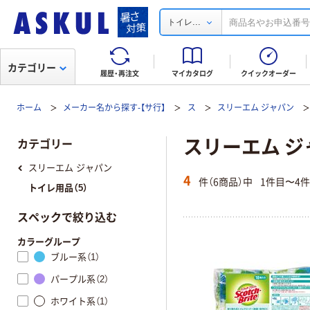
...
トイレ
カテゴリー
履歴・再注文
マイカタログ
クイックオーダー
ホーム
メーカー名から探す-【サ行】
ス
スリーエム ジャパン
スリーエム ジ
カテゴリー
スリーエム ジャパン
4
件（6商品）中
1件目〜4
トイレ用品（5）
スペックで絞り込む
カラーグループ
ブルー系（1）
パープル系（2）
ホワイト系（1）