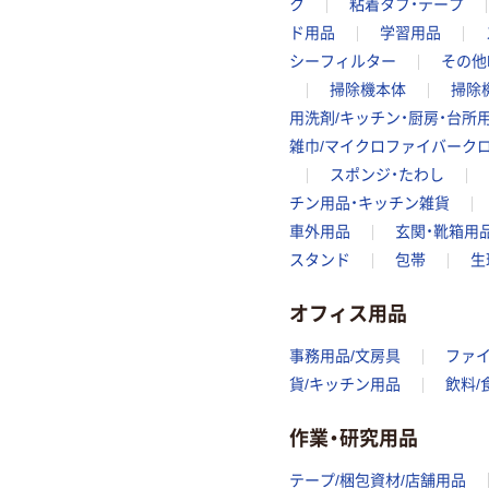
ク
粘着タブ・テープ
ド用品
学習用品
シーフィルター
その他
掃除機本体
掃除
用洗剤/キッチン・厨房・台所
雑巾/マイクロファイバーク
スポンジ・たわし
チン用品・キッチン雑貨
車外用品
玄関・靴箱用
スタンド
包帯
生
オフィス用品
事務用品/文房具
ファ
貨/キッチン用品
飲料/
作業・研究用品
テープ/梱包資材/店舗用品