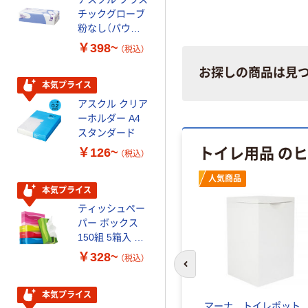
チックグローブ
パー ダブル60
粉なし（パウダ
ｍ 再生紙
ーフリー）
100% 6ロール
￥398~
￥460~
（税込）
（税込）
リサイクル100
芯あり FSC認
お探しの商品は見
証
本気プライス
本気プライス
アスクル クリア
アスクル 耳にや
ーホルダー A4
さしい やわらか
スタンダード
いマスク
トイレ用品 の
￥126~
￥458~
（税込）
（税込）
人気商品
本気プライス
本気プライス
ティッシュペー
トイレットペー
パー ボックス
パー シングル
150組 5箱入 ア
120ｍ 再生紙
スクル スマート
100% 6ロール
￥328~
￥470~
（税込）
（税込）
コンパクト ビ
リサイクル100
前のスライドへ
ビッド PEFC認
芯あり FSC認
証
証
本気プライス
期間限定価格
き戸式ト
使い捨て サニタリーボッ
マーナ トイレポッ