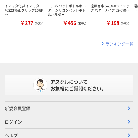
イノマタ化学 イノマタ
トルネ ペットボトルホル
遠藤商事 SA18-0ライラッ
曙
#6223 極細クリップ16 6P
ダー シリコンペットボト
ク バターナイフ 62-670…
ー 
…
ルホルダー …
￥277
￥456
￥198
（税込）
（税込）
（税込）
ランキング一覧
アスクルについて
お気軽にご質問ください。
新規会員登録
ログイン
ヘルプ