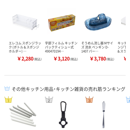
エレコム スポンジラッ
宇部フィルム キッチン
そうめん流し器 Mサイ
キッチン
ク (ボトル & スポンジ
パックティシュー式
ズ 流氷 ペンギン D-
ンジ下収
ホルダー) …
490470194…
1407 パー…
& スラ
￥2,280
￥3,120
￥3,780
￥1
（税込）
（税込）
（税込）
その他キッチン用品・キッチン雑貨の売れ筋ランキング