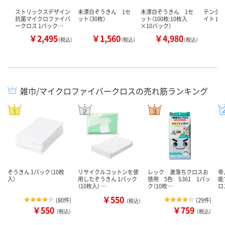
ストリックスデザイン
未漂白ぞうきん 1セ
未漂白ぞうきん 1セ
テンダイ
抗菌マイクロファイバ
ット（30枚）
ット（100枚:10枚入
イト 白 
ークロス 1パック…
×10パック）
￥2,495
￥1,560
￥4,980
￥
（税込）
（税込）
（税込）
雑巾/マイクロファイバークロスの売れ筋ランキング
ぞうきん 1パック（10枚
リサイクルコットンを使
レック 激落ちクロスお
帝
入）
用したぞうきん 1パック
徳用 5色 S361 1パッ
能
（10枚入） …
ク（10枚…
ロ
￥550
(
80件
)
(
29件
)
（税込）
￥550
￥759
（税込）
（税込）