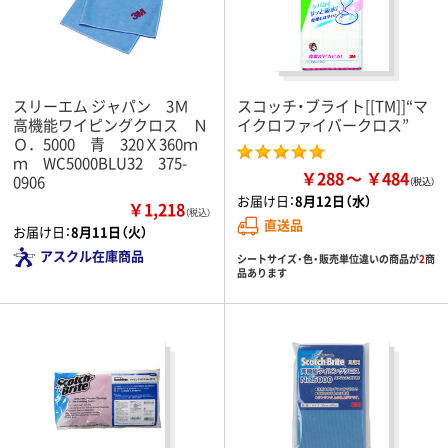
スリーエム ジャパン 3Ｍ
スコッチ・ブライト[[TM]]“マ
高機能ワイピングクロス Ｎ
イクロファイバークロス”
Ｏ．5000 青 320Ｘ360ｍ
ｍ WC5000BLU32 375-
￥288
￥484
0906
お届け日：
8月12日（水）
￥1,218
（税込）
直送品
お届け日：
8月11日（火）
アスクル在庫商品
シートサイズ・色・販売単位違いの商品が
2
商
品あります