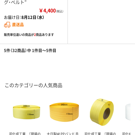
グ・ベルト”
￥4,400
（税込）
お届け日：
8月12日（水）
直送品
販売単位違いの商品が
2
商品あります
5件（32商品）中 1件目～5件目
このカテゴリーの人気商品
司化成工業 「現場の
大日製罐 PPバンド 手
司化成工業 「現場の
司化成工