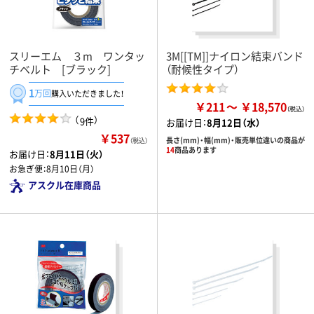
スリーエム ３m ワンタッ
3M[[TM]]ナイロン結束バンド
チベルト [ブラック]
（耐候性タイプ）
1
万回
購入いただきました！
￥211
￥18,570
（
）
9件
お届け日：
8月12日（水）
￥537
長さ(mm)・幅(mm)・販売単位違いの商品が
（税込）
14
商品あります
お届け日：
8月11日（火）
お急ぎ便：
8月10日（月）
アスクル在庫商品