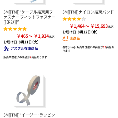
3M[[TM]]“ケーブル結束用フ
3M[[TM]]ナイロン結束バンド
ァスナー フィットファスナー
[[（R2）]]”
￥1,464
￥15,693
お届け日：
8月12日（水）
￥465
￥1,934
直送品
お届け日：
8月11日（火）
長さ(mm)・販売単位違いの商品が
13
商品あ
アスクル在庫商品
ります
販売単位違いの商品が
2
商品あります
3M[[TM]]“イージー・ラッピン