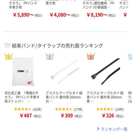
チカラ」 PPバンド
巻き用
チカラ」梱包機用 PP
チカラ」
手巻き用
バンド (引張強度…
バンド(
￥3,890～
￥4,080～
￥8,190～
￥9
（税込）
（税込）
（税込）
結束バンド/タイラップの売れ筋ランキング
司化成工業 「現場のチ
アスクル ケーブルタイ 結
アスクル ケーブルタイ 結
司
カラ」 PPバンド手巻き
束バンド 屋内用 200mm
束バンド 屋外用 200mm
ラ
用ストッパー …
白 …
黒 …
1
(
41件
)
(
17件
)
(
14件
)
￥487
￥309
￥326
（税込）
（税込）
（税込）
ランキング一覧