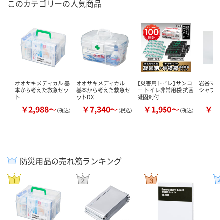
このカテゴリーの人気商品
オオサキメディカル 基
オオサキメディカル
【災害用トイレ】サンコ
岩谷マテ
本から考えた救急セッ
基本から考えた救急セ
ー トイレ非常用袋 抗菌
シャブ
ト
ットDX
凝固剤付
￥2,988～
￥7,340～
￥1,950～
￥2
（税込）
（税込）
（税込）
防災用品の売れ筋ランキング