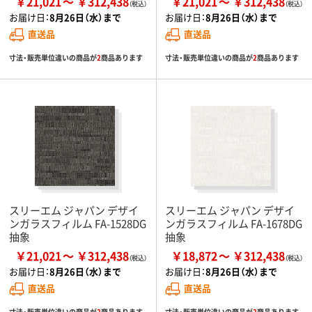
￥21,021
￥312,438
￥21,021
￥312,438
お届け日：
8月26日（水）まで
お届け日：
8月26日（水）まで
直送品
直送品
寸法・販売単位違いの商品が
2
商品あります
寸法・販売単位違いの商品が
2
商品あります
スリーエム ジャパン デザイ
スリーエム ジャパン デザイ
ンガラスフィルム FA-1528DG
ンガラスフィルム FA-1678DG
抽象
抽象
￥21,021
￥312,438
￥18,872
￥312,438
お届け日：
8月26日（水）まで
お届け日：
8月26日（水）まで
直送品
直送品
寸法・販売単位違いの商品が
2
商品あります
寸法・販売単位違いの商品が
2
商品あります