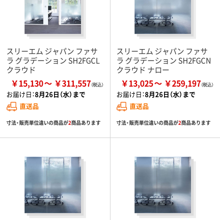
スリーエム ジャパン ファサ
スリーエム ジャパン ファサ
ラ グラデーション SH2FGCL
ラ グラデーション SH2FGCN
クラウド
クラウド ナロー
￥15,130
￥311,557
￥13,025
￥259,197
お届け日：
8月26日（水）まで
お届け日：
8月26日（水）まで
直送品
直送品
寸法・販売単位違いの商品が
2
商品あります
寸法・販売単位違いの商品が
2
商品あります