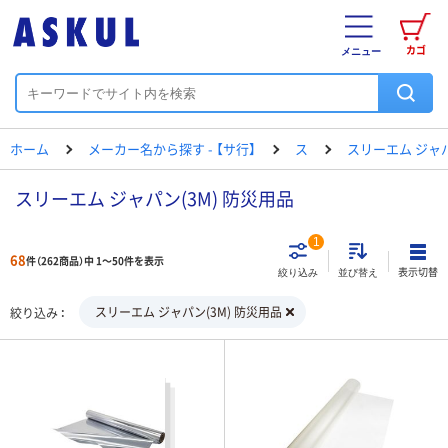
カゴ
メニュー
ホーム
メーカー名から探す - 【サ行】
ス
スリーエム ジャ
スリーエム ジャパン(3M) 防災用品
1
68
件（262商品）中 1～50件を表示
表示切替
絞り込み
並び替え
スリーエム ジャパン(3M) 防災用品
絞り込み