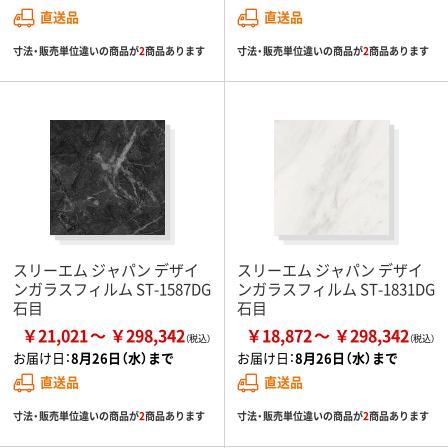
直送品
直送品
寸法・販売単位違いの商品が
2
商品あります
寸法・販売単位違いの商品が
2
商品あります
スリーエム ジャパン デザイ
スリーエム ジャパン デザイ
ンガラスフィルム ST-1587DG
ンガラスフィルム ST-1831DG
石目
石目
￥21,021
￥298,342
￥18,872
￥298,342
お届け日：
8月26日（水）まで
お届け日：
8月26日（水）まで
直送品
直送品
寸法・販売単位違いの商品が
2
商品あります
寸法・販売単位違いの商品が
2
商品あります