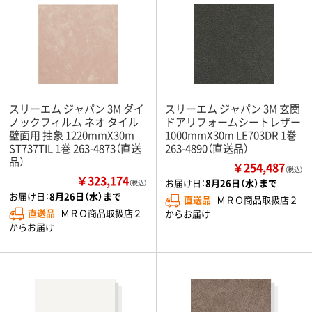
スリーエム ジャパン 3M ダイ
スリーエム ジャパン 3M 玄関
ノックフィルム ネオ タイル
ドアリフォームシートレザー
壁面用 抽象 1220mmX30m
1000mmX30m LE703DR 1巻
ST737TIL 1巻 263-4873（直送
263-4890（直送品）
品）
￥254,487
（税込）
￥323,174
お届け日：
8月26日（水）まで
（税込）
お届け日：
8月26日（水）まで
直送品
ＭＲＯ商品取扱店２
直送品
ＭＲＯ商品取扱店２
からお届け
からお届け