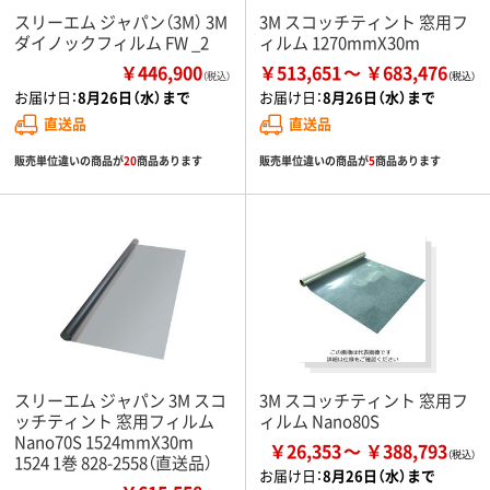
スリーエム ジャパン（3M） 3M
3M スコッチティント 窓用フ
ダイノックフィルム FW _2
ィルム 1270mmX30m
￥446,900
￥513,651
￥683,476
（税込）
お届け日：
8月26日（水）まで
お届け日：
8月26日（水）まで
直送品
直送品
販売単位違いの商品が
20
商品あります
販売単位違いの商品が
5
商品あります
スリーエム ジャパン 3M スコ
3M スコッチティント 窓用フ
ッチティント 窓用フィルム
ィルム Nano80S
Nano70S 1524mmX30m
￥26,353
￥388,793
1524 1巻 828-2558（直送品）
お届け日：
8月26日（水）まで