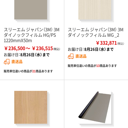
スリーエム ジャパン（3M） 3M
スリーエム ジャパン（3M） 3M
ダイノックフィルム HG/PS
ダイノックフィルム WG _2
1220mmX50m
￥332,871
（税込）
￥236,500
￥236,515
お届け日：
8月26日（水）まで
お届け日：
8月26日（水）まで
直送品
直送品
販売単位違いの商品が
13
商品あります
販売単位違いの商品が
21
商品あります