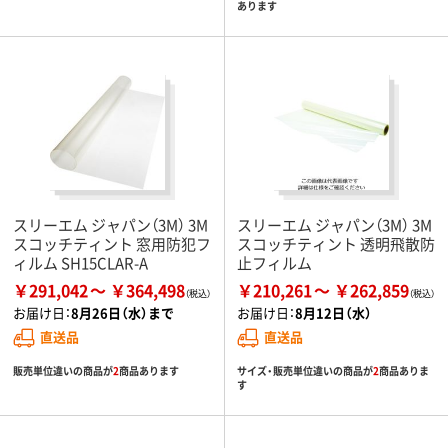
あります
スリーエム ジャパン（3M） 3M
スリーエム ジャパン（3M） 3M
スコッチティント 窓用防犯フ
スコッチティント 透明飛散防
ィルム SH15CLAR-A
止フィルム
￥291,042
￥364,498
￥210,261
￥262,859
お届け日：
8月26日（水）まで
お届け日：
8月12日（水）
直送品
直送品
販売単位違いの商品が
2
商品あります
サイズ・販売単位違いの商品が
2
商品ありま
す