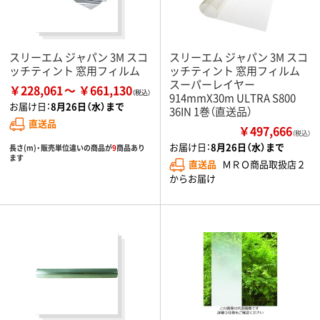
スリーエム ジャパン 3M スコ
スリーエム ジャパン 3M スコ
ッチティント 窓用フィルム
ッチティント 窓用フィルム
スーパーレイヤー
￥228,061
￥661,130
914mmX30m ULTRA S800
お届け日：
8月26日（水）まで
36IN 1巻（直送品）
直送品
￥497,666
（税込）
お届け日：
8月26日（水）まで
長さ(m)・販売単位違いの商品が
9
商品あり
ます
直送品
ＭＲＯ商品取扱店２
からお届け