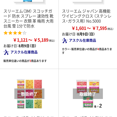
スリーエム（3M） スコッチガ
スリーエム ジャパン 高機能
ード 防水 スプレー 速効性 靴
ワイピングクロス （ステンレ
スニーカー 衣類 革 梅雨 大雨
ス・ガラス用） No.5000
台風 雪 1分で防水
￥1,601
￥7,595
お届け日：
8月9日（日）
￥1,121
￥5,189
アスクル在庫商品
お届け日：
8月9日（日）
カラー・販売単位違いの商品が
4
商品ありま
アスクル在庫商品
す
販売単位違いの商品が
3
商品あります