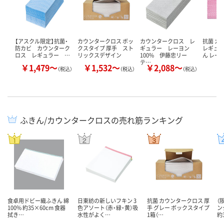
【アスクル限定】抗菌・
カウンタークロス ボッ
カウンタークロス レ
抗菌 カ
防カビ カウンターク
クスタイプ 厚手 スト
ギュラー レーヨン
レギュラ
ロス レギュラー …
リックスデザイン
100% 伊藤忠リー
ん レー
テ…
￥1,479～
￥1,532～
￥2,088～
￥
（税込）
（税込）
（税込）
ふきん/カウンタークロスの売れ筋ランキング
食卓用ドビー織ふきん 綿
日東紡の新しいフキン 3
抗菌 カウンタークロス 厚
（
100% 約35×60cm 食器
色アソート（赤・緑・黄）吸
手 グレー ボックスタイプ
ン
拭き…
水性がよく…
1箱（…
約