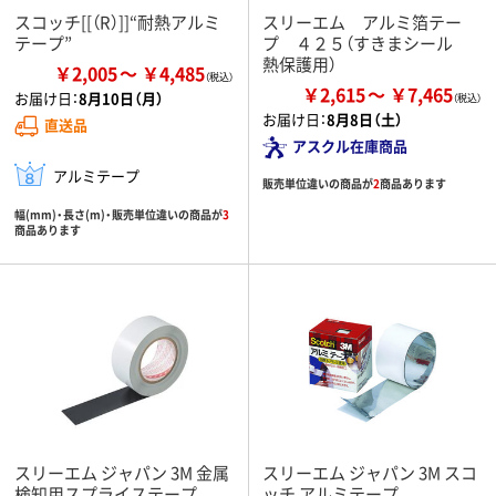
スコッチ[[（R）]]“耐熱アルミ
スリーエム アルミ箔テー
テープ”
プ ４２５（すきまシール
熱保護用）
￥2,005
￥4,485
￥2,615
￥7,465
お届け日：
8月10日（月）
お届け日：
8月8日（土）
直送品
アスクル在庫商品
アルミテープ
販売単位違いの商品が
2
商品あります
幅(mm)・長さ(m)・販売単位違いの商品が
3
商品あります
スリーエム ジャパン 3M 金属
スリーエム ジャパン 3M スコ
検知用スプライステープ
ッチ アルミテープ