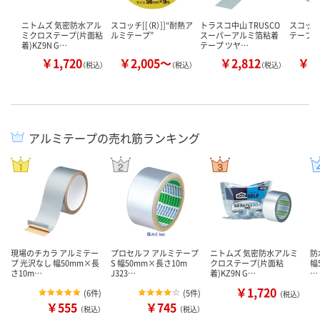
ニトムズ 気密防水アル
スコッチ[[（R）]]“耐熱ア
トラスコ中山 TRUSCO
スコッチ[
ミクロステープ(片面粘
ルミテープ”
スーパーアルミ箔粘着
テープ（
着)KZ9N G…
テープ ツヤ…
￥1,720
￥2,005～
￥2,812
￥1
（税込）
（税込）
（税込）
アルミテープの売れ筋ランキング
現場のチカラ アルミテー
プロセルフ アルミテープ
ニトムズ 気密防水アルミ
防
プ 光沢なし 幅50mm×長
S 幅50mm×長さ10m
クロステープ(片面粘
幅
さ10m…
J323…
着)KZ9N G…
…
￥1,720
(
6件
)
(
5件
)
（税込）
￥555
￥745
（税込）
（税込）