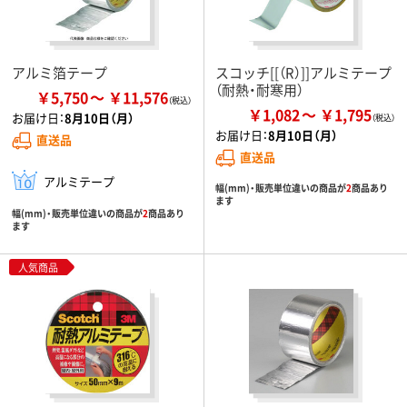
アルミ箔テープ
スコッチ[[（R）]]アルミテープ
（耐熱・耐寒用）
￥5,750
￥11,576
￥1,082
￥1,795
お届け日：
8月10日（月）
お届け日：
8月10日（月）
直送品
直送品
アルミテープ
幅(mm)・販売単位違いの商品が
2
商品あり
ます
幅(mm)・販売単位違いの商品が
2
商品あり
ます
人気商品