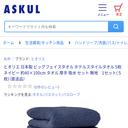
カゴ
メニュー
ホーム
生活雑貨/キッチン用品
ハンドソープ/洗面/バス/トイ
丸中
ブランド：
ヒオリエ
ヒオリエ 日本製 ビッグフェイスタオル ホテルスタイルタオル 5枚
ネイビー 約40×100cm タオル 厚手 吸水 セット 無地 1セット(５
枚)（直送品）
（
0
件のレビュー
）
ランキングを見る：
タオル/バスマット/バスローブ