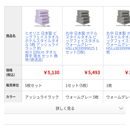
ヒオリエ 日本製 ビ
丸中 日本製 ホテル
丸中 日本製 
商品名
ッグフェイスタオル
スタイルタオル ビ
スタイルタオ
ホテルスタイルタオ
ッグフェイスタオル
ッグフェイス
ル 5枚 アッシュライ
ウォームグレー
ウォームグレ
ラック 約
HSLs303X999025 1
HSLs303X999
40×100cm タオル
セット(5枚)
枚
厚手 吸水 セット 無
地（直送品）
価格
￥5,130
￥5,493
￥1
(税込)
5枚セット
1セット（5枚）
1枚
販売単位
アッシュライラック
ウォームグレー 5枚
ウォームグレー
カラー
お申込番
詳しく見る
X106613
HH62119
XN25094
号
直送品
6点
あり
在庫