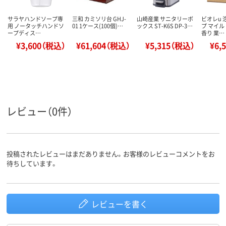
サラヤハンドソープ専
三和 カミソリ台 GHJ-
山崎産業 サニタリーボ
ビオレu
用 ノータッチハンドソ
01 1ケース(100個)…
ックス ST-K6S DP-3…
プ マイ
ープディス…
香り 業…
¥3,600（税込）
¥61,604（税込）
¥5,315（税込）
¥6,
レビュー（0件）
投稿されたレビューはまだありません。お客様のレビューコメントをお
待ちしています。
レビューを書く