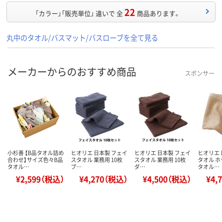
22
「カラー」「販売単位」 違いで 全
商品あります。
丸中のタオル/バスマット/バスローブを全て見る
メーカーからのおすすめ商品
スポンサー
小杉善 【B品タオル詰め
ヒオリエ 日本製 フェイ
ヒオリエ 日本製 フェイ
ヒオリエ 
合わせ】サイズ色々B品
スタオル 業務用 10枚
スタオル 業務用 10枚
タオル 
タオル…
ブ…
ダ…
タオル…
¥2,599（税込）
¥4,270（税込）
¥4,500（税込）
¥4,