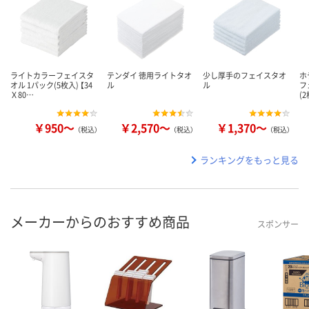
ライトカラーフェイスタ
テンダイ 徳用ライトタオ
少し厚手のフェイスタオ
ホ
オル 1パック(5枚入) 【34
ル
ル
フ
Ｘ80…
(
￥950～
￥2,570～
￥1,370～
（税込）
（税込）
（税込）
ランキングをもっと見る
メーカーからのおすすめ商品
スポンサー