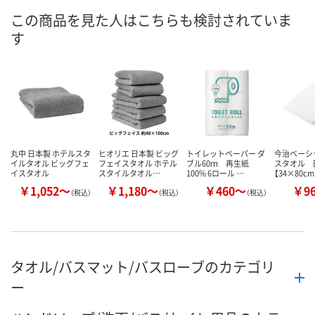
8月9日（日）
8月9日（日）
お届け日
この商品を見た人はこちらも検討されていま
す
数量
数量
お取り扱い終了しま
した
カゴへ
カ
丸中 日本製 ホテルスタ
ヒオリエ 日本製 ビッグ
トイレットペーパー ダ
今治ベーシ
イルタオル ビッグフェ
フェイスタオル ホテル
ブル60ｍ 再生紙
スタオル 
イスタオル
スタイルタオル…
100% 6ロール …
【34×80c
￥1,052～
￥1,180～
￥460～
￥9
（税込）
（税込）
（税込）
タオル/バスマット/バスローブのカテゴリ
ー