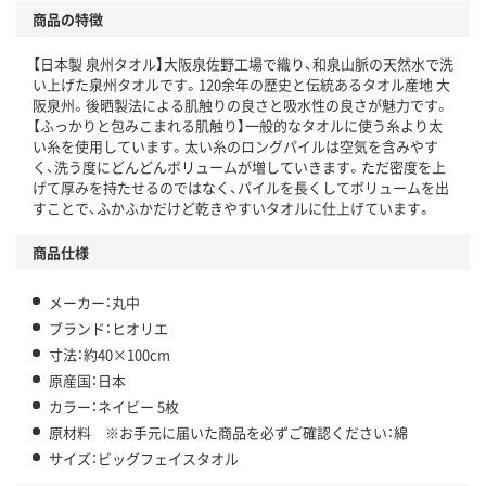
商品の特徴
【日本製 泉州タオル】大阪泉佐野工場で織り、和泉山脈の天然水で洗
い上げた泉州タオルです。120余年の歴史と伝統あるタオル産地 大
阪泉州。後晒製法による肌触りの良さと吸水性の良さが魅力です。
【ふっかりと包みこまれる肌触り】一般的なタオルに使う糸より太
い糸を使用しています。太い糸のロングパイルは空気を含みやす
く、洗う度にどんどんボリュームが増していきます。ただ密度を上
げて厚みを持たせるのではなく、パイルを長くしてボリュームを出
すことで、ふかふかだけど乾きやすいタオルに仕上げています。
商品仕様
メーカー：丸中
ブランド：ヒオリエ
寸法：約40×100cm
原産国：日本
カラー：ネイビー 5枚
原材料 ※お手元に届いた商品を必ずご確認ください：綿
サイズ：ビッグフェイスタオル