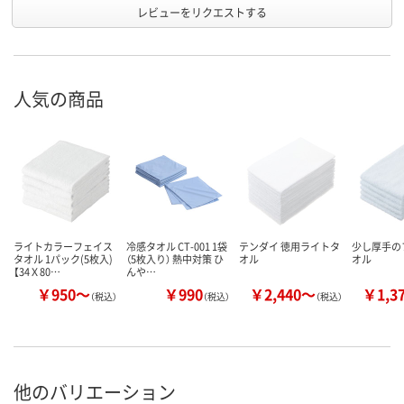
レビューをリクエストする
人気の商品
ライトカラーフェイス
冷感タオル CT-001 1袋
テンダイ 徳用ライトタ
少し厚手の
タオル 1パック(5枚入)
（5枚入り） 熱中対策 ひ
オル
オル
【34Ｘ80…
んや…
￥950～
￥990
￥2,440～
￥1,3
（税込）
（税込）
（税込）
他のバリエーション