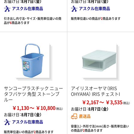
お届け日：
8月7日（金）
お届け日：
8月7日（金）
アスクル在庫商品
アスクル在庫商品
引き出し内寸法・サイズ・販売単位違いの商
販売単位違いの商品が
2
商品あります
品が
6
商品あります
サンコープラスチック ニュー
アイリスオーヤマ（IRIS
タフバケツ 角型 ストーンブ
OHYAMA） IRIS チェストI
ルー
￥2,167
￥3,535
￥1,130
￥10,800
お届け日：
8月7日（金）
お届け日：
8月7日（金）
直送品
アスクル在庫商品
容量(L)・外形寸法(mm)高さ・販売単位違い
の商品が
2
商品あります
販売単位違いの商品が
2
商品あります