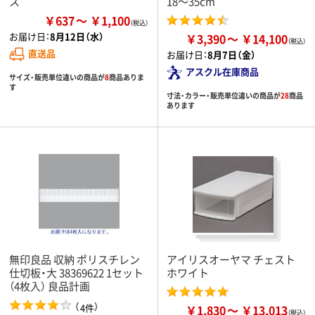
ス
18～35cm
￥637
￥1,100
お届け日：
8月12日（水）
￥3,390
￥14,100
直送品
お届け日：
8月7日（金）
アスクル在庫商品
サイズ・販売単位違いの商品が
8
商品ありま
す
寸法・カラー・販売単位違いの商品が
28
商品
あります
無印良品 収納 ポリスチレン
アイリスオーヤマ チェスト
仕切板・大 38369622 1セット
ホワイト
（4枚入） 良品計画
（
）
4件
￥1,830
￥13,013