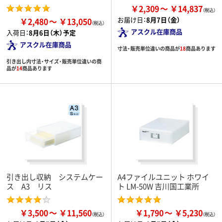
￥2,309
￥14,837
お届け日：
8月7日（金）
￥2,480
￥13,050
アスクル在庫商品
入荷日：
8月6日（木）予定
アスクル在庫商品
寸法・販売単位違いの商品が
18
商品あります
引き出し内寸法・サイズ・販売単位違いの商
品が
14
商品あります
引き出し収納 システムケー
A4ファイルユニット ホワイ
ス A3 リス
ト LM-50W 吉川国工業所
￥3,500
￥11,560
￥1,790
￥5,230