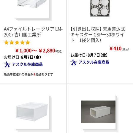
A4ファイルトレー クリア LM-
【引き出し収納】 天馬差込式
20Cr 吉川国工業所
キャスター CSPー30ホワイ
ト 1袋（4個入）
￥410
￥1,000
￥2,880
（税込）
お届け日：
8月7日（金）
お届け日：
8月7日（金）
アスクル在庫商品
アスクル在庫商品
販売単位違いの商品が
2
商品あります