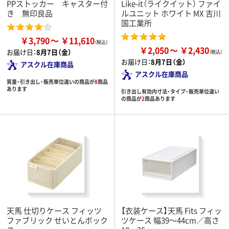
PPストッカー キャスター付
Like-it（ライクイット） ファイ
き 無印良品
ルユニット ホワイト MX 吉川
国工業所
￥3,790
￥11,610
￥2,050
￥2,430
お届け日：
8月7日（金）
お届け日：
8月7日（金）
アスクル在庫商品
アスクル在庫商品
質量・引き出し・販売単位違いの商品が
8
商品
あります
引き出し有効内寸法・タイプ・販売単位違い
の商品が
2
商品あります
天馬 仕切りケース フィッツ
【衣装ケース】天馬 Fits フィッ
ファブリック せいとんボック
ツケース 幅39～44cm／高さ