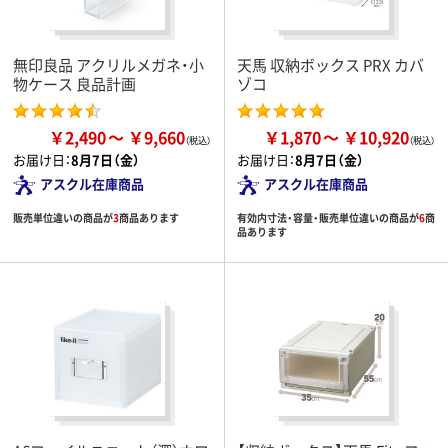
無印良品 アクリルメガネ・小
天馬 収納ボックス PRX カバ
物ケース 良品計画
ゾコ
￥2,490
￥9,660
￥1,870
￥10,920
お届け日：
8月7日（金）
お届け日：
8月7日（金）
アスクル在庫商品
アスクル在庫商品
販売単位違いの商品が
3
商品あります
有効内寸法・容量・販売単位違いの商品が
6
商
品あります