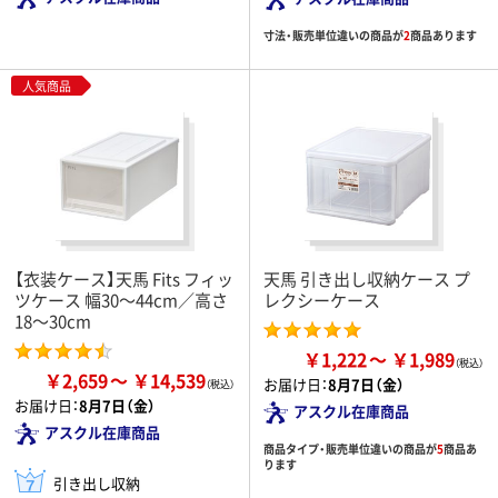
寸法・販売単位違いの商品が
2
商品あります
人気商品
【衣装ケース】天馬 Fits フィッ
天馬 引き出し収納ケース プ
ツケース 幅30～44cm／高さ
レクシーケース
18～30cm
￥1,222
￥1,989
￥2,659
￥14,539
お届け日：
8月7日（金）
お届け日：
8月7日（金）
アスクル在庫商品
アスクル在庫商品
商品タイプ・販売単位違いの商品が
5
商品あ
ります
引き出し収納