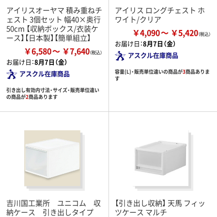
アイリスオーヤマ 積み重ねチ
アイリス ロングチェスト ホ
ェスト 3個セット 幅40×奥行
ワイト/クリア
50cm 【収納ボックス/衣装ケ
￥4,090
￥5,420
ース】【日本製】【簡単組立】
お届け日：
8月7日（金）
￥6,580
￥7,640
アスクル在庫商品
お届け日：
8月7日（金）
容量(L)・販売単位違いの商品が
3
商品ありま
アスクル在庫商品
す
引き出し有効内寸法・サイズ・販売単位違い
の商品が
2
商品あります
吉川国工業所 ユニコム 収
【引き出し収納】 天馬 フィッ
納ケース 引き出しタイプ
ツケース マルチ