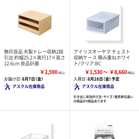
無印良品 木製トレー収納2段
アイリスオーヤマ チェスト
引出 約幅25.2×奥行17×高さ
収納ケース 積み重ねホワイ
12.6cm 良品計画
ト/クリア BC
￥2,590
￥1,530
￥8,660
（税込）
お届け日：
8月7日（金）
入荷日：
8月28日（金）予定
アスクル在庫商品
アスクル在庫商品
引き出し有効内寸法・サイズ・販売単位違い
の商品が
4
商品あります