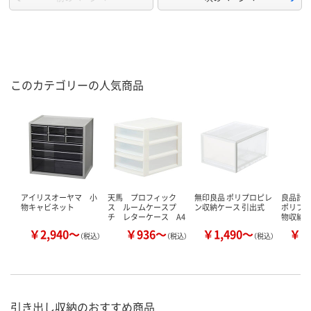
このカテゴリーの人気商品
アイリスオーヤマ 小
天馬 プロフィック
無印良品 ポリプロピレ
良品計画
物キャビネット
ス ルームケースプ
ン収納ケース 引出式
ポリプ
チ レターケース A4
物収納
￥2,940～
￥936～
￥1,490～
￥2
（税込）
（税込）
（税込）
引き出し収納のおすすめ商品