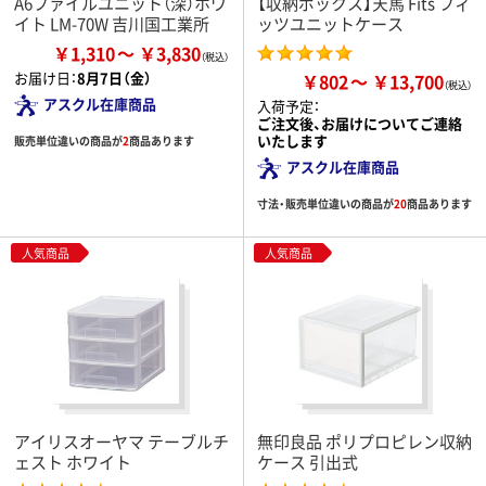
A6ファイルユニット（深）ホワ
【収納ボックス】天馬 Fits フィ
イト LM-70W 吉川国工業所
ッツユニットケース
￥1,310
￥3,830
お届け日：
8月7日（金）
￥802
￥13,700
アスクル在庫商品
入荷予定：
ご注文後、お届けについてご連絡
いたします
販売単位違いの商品が
2
商品あります
アスクル在庫商品
寸法・販売単位違いの商品が
20
商品あります
人気商品
人気商品
アイリスオーヤマ テーブルチ
無印良品 ポリプロピレン収納
ェスト ホワイト
ケース 引出式