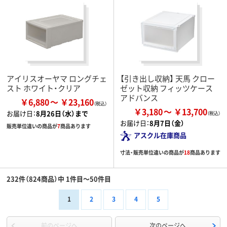
アイリスオーヤマ ロングチェ
【引き出し収納】 天馬 クロー
スト ホワイト・クリア
ゼット収納 フィッツケース
アドバンス
￥6,880
￥23,160
￥3,180
￥13,700
お届け日：
8月26日（水）まで
お届け日：
8月7日（金）
販売単位違いの商品が
7
商品あります
アスクル在庫商品
寸法・販売単位違いの商品が
18
商品あります
232件（824商品）中 1件目～50件目
1
2
3
4
5
前のページへ
次のページへ