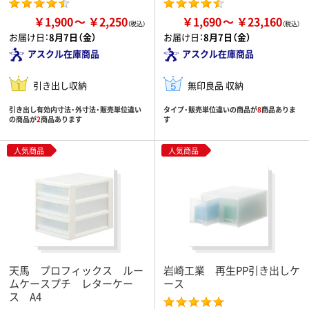
￥1,900
￥2,250
￥1,690
￥23,160
お届け日：
8月7日（金）
お届け日：
8月7日（金）
アスクル在庫商品
アスクル在庫商品
引き出し収納
無印良品 収納
引き出し有効内寸法・外寸法・販売単位違い
タイプ・販売単位違いの商品が
8
商品ありま
の商品が
2
商品あります
す
人気商品
人気商品
天馬 プロフィックス ルー
岩崎工業 再生PP引き出しケ
ムケースプチ レターケー
ース
ス A4