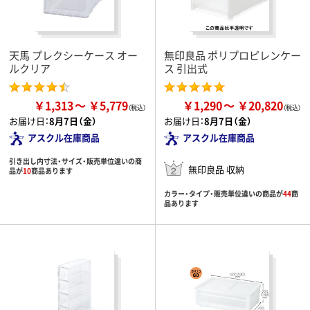
天馬 プレクシーケース オー
無印良品 ポリプロピレンケー
ルクリア
ス 引出式
￥1,313
￥5,779
￥1,290
￥20,820
お届け日：
8月7日（金）
お届け日：
8月7日（金）
アスクル在庫商品
アスクル在庫商品
引き出し内寸法・サイズ・販売単位違いの商
無印良品 収納
品が
10
商品あります
カラー・タイプ・販売単位違いの商品が
44
商
品あります