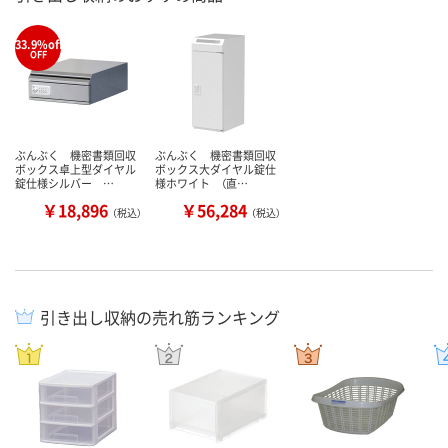
33.9%off
%
OFF
ぶんぶく 機密書類回収
ぶんぶく 機密書類回収
ボックス卓上型ダイヤル
ボックス大ダイヤル錠仕
錠仕様シルバー …
様ホワイト （直…
￥18,896
￥56,284
（税込）
（税込）
引き出し収納の売れ筋ランキング