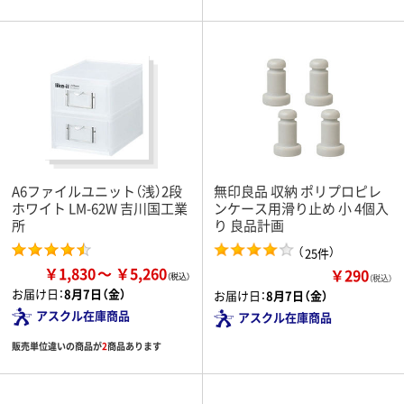
A6ファイルユニット（浅）2段
無印良品 収納 ポリプロピレ
ホワイト LM-62W 吉川国工業
ンケース用滑り止め 小 4個入
所
り 良品計画
（
）
25件
￥1,830
￥5,260
￥290
（税込）
お届け日：
8月7日（金）
お届け日：
8月7日（金）
アスクル在庫商品
アスクル在庫商品
販売単位違いの商品が
2
商品あります