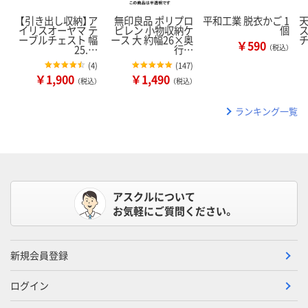
【引き出し収納】ア
無印良品 ポリプロ
平和工業 脱衣かご 1
イリスオーヤマ テ
ピレン 小物収納ケ
個
ーブルチェスト 幅
ース 大 約幅26×奥
￥590
25.…
行…
（税込）
(
4
)
(
147
)
￥1,900
￥1,490
（税込）
（税込）
ランキング一覧
アスクルについて
お気軽にご質問ください。
新規会員登録
ログイン