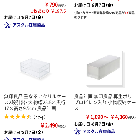
￥790
お届け日：
8月7日（金）
（税込）
1枚あたり ￥197.5
寸法・カラー・販売単位違いの商品が
13
商品
お届け日：
8月7日（金）
あります
アスクル在庫商品
無印良品 重なるアクリルケー
良品計画 無印良品 再生ポリ
ス2段引出・大 約幅25.5×奥行
プロピレン入り 小物収納ケー
17×高さ9.5cm 良品計画
ス
￥1,090
￥4,360
（
）
17件
お届け日：
8月7日（金）
￥2,490
（税込）
アスクル在庫商品
お届け日：
8月7日（金）
アスクル在庫商品