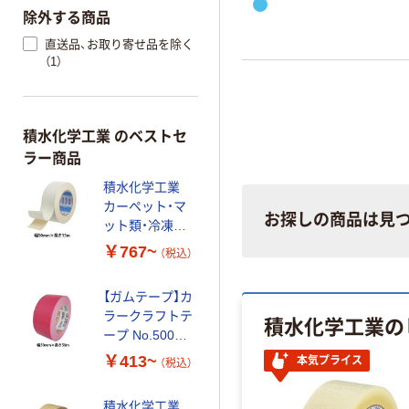
除外する商品
直送品、お取り寄せ品を除く
（1）
積水化学工業 のベストセ
ラー商品
積水化学工業
カーペット・マ
お探しの商品は見
ット類・冷凍ケ
ース扉のシール
￥767~
（税込）
ゴム固定用 厚
手両面テープ
【ガムテープ】カ
ラークラフトテ
積水化学工業の
ープ No.500WC
積水化学工業 1
￥413~
本気プライス
（税込）
巻
積水化学工業