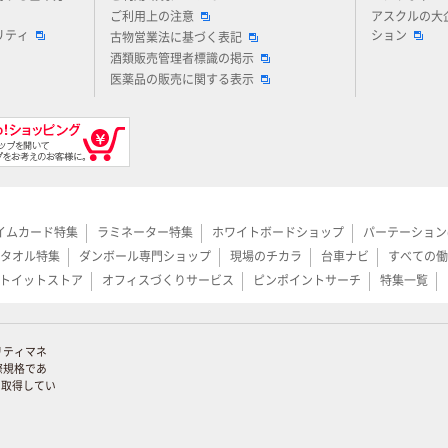
ご利用上の注意
アスクルの大
リティ
ション
古物営業法に基づく表記
酒類販売管理者標識の掲示
医薬品の販売に関する表示
イムカード特集
ラミネーター特集
ホワイトボードショップ
パーテーション
タオル特集
ダンボール専門ショップ
現場のチカラ
台車ナビ
すべての働
トイットストア
オフィスづくりサービス
ピンポイントサーチ
特集一覧
リティマネ
際規格であ
証を取得してい