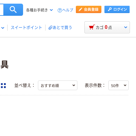
ヘルプ
各種お手続き
0
スイートポイント
あとで買う
カゴ
点
道具
並べ替え：
表示件数：