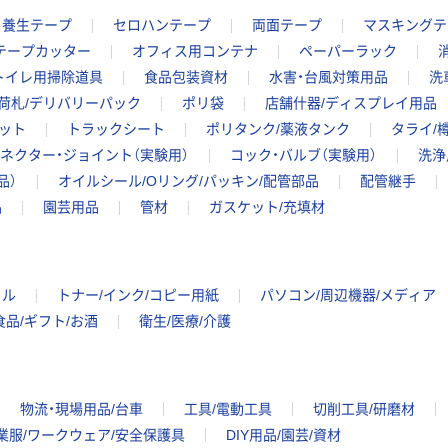
養生テープ
セロハンテープ
両面テープ
マスキングテ
テープカッター
オフィス用コンテナ
ペーパーラック
トイレ用掃除道具
食品包装資材
水害・台風対策用品
洗
荷札/デリバリーパック
ポリ袋
店舗什器/ディスプレイ用品
ット
トラックシート
ポリタンク/薬液タンク
タライ/
ネクター・ジョイント（実験用）
コック・バルブ（実験用）
洗浄
品）
オイルシール/Oリング/パッキン/配管部品
配管継手
品
園芸用品
管材
ガスケット/充填材
イル
トナー/インク/コピー用紙
パソコン/周辺機器/メディア
食品/ギフト/お酒
衛生/医療/介護
物流・現場用品/台車
工具/電動工具
切削工具/研磨材
業服/ワークウェア/安全保護具
DIY用品/園芸/資材