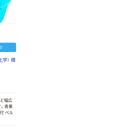
）
学） 積
など幅広
す。青果
付 ベル
ト