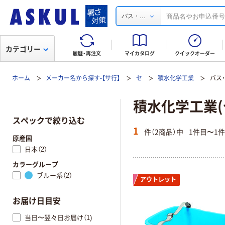
...
バス・
カテゴリー
履歴・再注文
マイカタログ
クイックオーダー
ホーム
メーカー名から探す-【サ行】
セ
積水化学工業
バス
積水化学工業(
スペックで絞り込む
1
件（2商品）中
1件目〜1
原産国
日本（2）
カラーグループ
ブルー系（2）
アウトレット
お届け日目安
当日〜翌々日お届け（1)