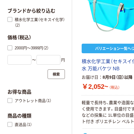
ブランドから絞り込む
積水化学工業（セキスイ化学）
（2）
価格（税込）
2000円～3999円（2）
バリエーション一覧へ（2
〜
円
積水化学工業（セキスイ化
水 万能バケツ NB
検索
お届け日
8月9日（日）以降
￥2,052~
（税込）
お得な商品
アウトレット商品（1）
軽量で長持ち、農業や造園
く使用できます。目盛付で
などの採集に 1L単位の目盛
商品の種類
ト付き ポリエチレン ベル
直送品（1）