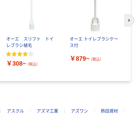
次の
オーエ スリフト トイ
オーエ トイレブラシケー
花
レブラシ植毛
ス付
パ
ー
￥879~
（税込）
￥308~
（税込）
￥
アスクル
アズマ工業
アズワン
熱田資材