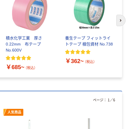
次の
積水化学工業 厚さ
養生テープ フィットライ
積
0.22mm 布テープ
トテープ 梱包資材 No.738
タ
No.600V
プ
￥362~
（税込）
￥685~
￥
（税込）
ページ：
1
／
6
人気商品