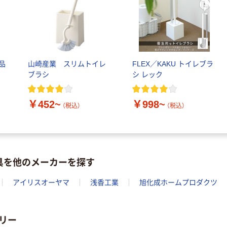
品
山崎産業 スリムトイレ
FLEX／KAKU トイレブラ
ブラシ
シ レック
￥452~
￥998~
（税込）
（税込）
具を他のメーカーを探す
アイリスオーヤマ
浅香工業
旭化成ホームプロダクツ
リー