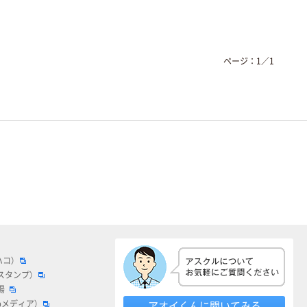
ページ：
1
／
1
ハコ）
スタンプ）
場
bメディア）
アオイくんに聞いてみる