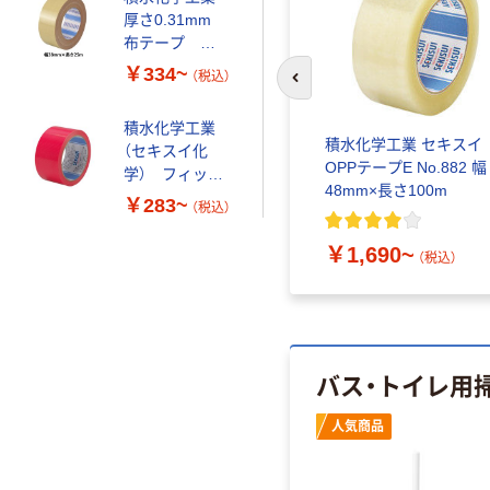
厚さ0.31mm
布テープ
No.600
￥334~
（税込）
前のスライドへ
積水化学工業
スクラ
積水化学工業 厚さ
積水化学工業 セキスイ
（セキスイ化
30
0.09mm OPPテープ オ
OPPテープE No.882 幅
学） フィット
リエンテープ（R）
48mm×長さ100m
ライトテープ
￥283~
（税込）
No.830
No.738
￥4,030~
￥1,690~
（税込）
（税込）
バス・トイレ用
人気商品