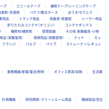
ープ
ビニールテープ
補修テープ/シーリングテープ
消臭剤・芳香剤
バケツ/散水ホース
ほうき/ちりとり
車用品
トラック用品
消毒液・除菌剤
シーラー用品
折りたたみコンテナ（オリコン）
コンテナボックス
樽
補修材/補修剤
密閉容器
その他 実験器具・小物
用品（実験室用）
清掃用品（実験室用）
ナット
カッ
フランジ
バルブ
パイプ
ストレーナー/レギュレ
事務機器/家電/電池/照明
オフィス家具/収納
生活雑
計測機器
研究開発・クリーンルーム用品
機械部品/空圧