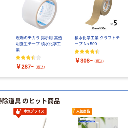
現場のチカラ 掲示用 高透
積水化学工業 クラフトテ
明養生テープ 積水化学工
ープ No.500
業
￥308~
（税込）
￥287~
（税込）
掃除道具 のヒット商品
本気プライス
人気商品