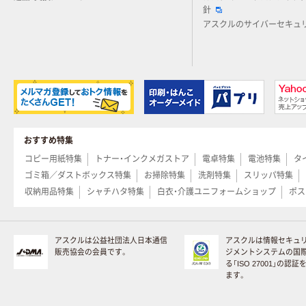
針
アスクルのサイバーセキュ
おすすめ特集
コピー用紙特集
トナー・インクメガストア
電卓特集
電池特集
タ
ゴミ箱／ダストボックス特集
お掃除特集
洗剤特集
スリッパ特集
収納用品特集
シャチハタ特集
白衣・介護ユニフォームショップ
ポス
アスクルは公益社団法人日本通信
アスクルは情報セキュ
販売協会の会員です。
ジメントシステムの国
る「ISO 27001」の認
ます。