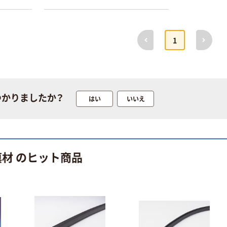
前へ
次へ
1
つかりましたか？
はい
いいえ
填材 のヒット商品
本気プライス
オリジナル