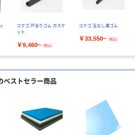
蛍光オプテック
【アスクル限定】
ス1(アスクル限
ファーストレイ
定モデル) 蛍光
ト ニトリルグ
ッ
コクゴ 戸当りゴム ガスケ
コクゴ 玉なし溝ゴム
ペン ゼブラ
ローブ ホワイ
￥52~
￥698~
（税込）
（税込）
ット
ト 粉なし（パ
￥33,550~
ウダーフリー）
（税込）
￥9,460~
本気プライス
本気プライス
（税込）
嬬恋銘水 ナチュ
ペーパータオル
ラルミネラルウ
小判・シングル
ォーター 500ml
再生紙 200枚
キャップシール
FSC認証紙 アス
￥1,037~
￥143~
（税込）
 のベストセラー商品
付き／2Lラベル
クルオリジナル
（税込）
レス 10本
本気プライス
オリジナル
ティッシュペー
スズラン 酒精綿
パー ボックス
G バルクタイプ
モカ 200組 5個
指定医薬部外品
アスクル オリジ
￥428~
（税込）
ナルティッシュ
￥140~
（税込）
PEFC認証