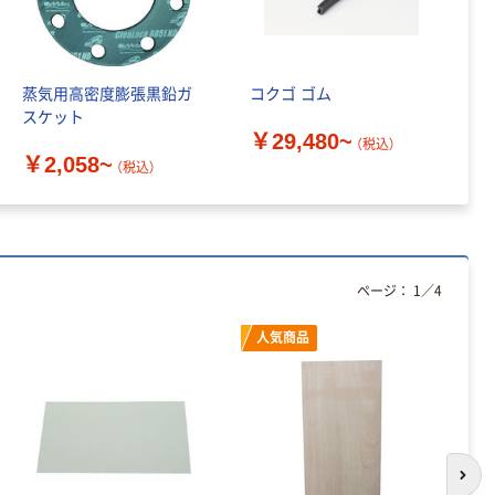
アスクル トイ
コピー用紙 ア
レのおそうじシ
スクル マルチ
ート 大王製紙
ペーパー スーパ
蒸気用高密度膨張黒鉛ガ
コクゴ ゴム
共同企画 トイ
ーホワイト+
￥330~
￥149~
（税込）
（税込）
スケット
レクリーナー
￥29,480~
トイレシート
（税込）
￥2,058~
オリジナル
本気プライス
オリジナル
（税込）
【ガムテープ】ア
アスクル プラス
スクル 現場のチ
チックグローブ
カラ 厚さ
粉なし（パウダ
0.22mm 布テー
ーフリー）
￥145~
￥398~
（税込）
（税込）
プ
ページ：
1
／
4
本気プライス
人気商品
アスクル クリア
ーホルダー A4
スタンダード
￥126~
（税込）
次の