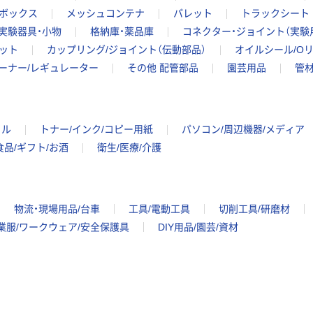
ボックス
メッシュコンテナ
パレット
トラックシート
 実験器具・小物
格納庫・薬品庫
コネクター・ジョイント（実験
ット
カップリング/ジョイント（伝動部品）
オイルシール/Oリ
ーナー/レギュレーター
その他 配管部品
園芸用品
管
イル
トナー/インク/コピー用紙
パソコン/周辺機器/メディア
食品/ギフト/お酒
衛生/医療/介護
物流・現場用品/台車
工具/電動工具
切削工具/研磨材
業服/ワークウェア/安全保護具
DIY用品/園芸/資材