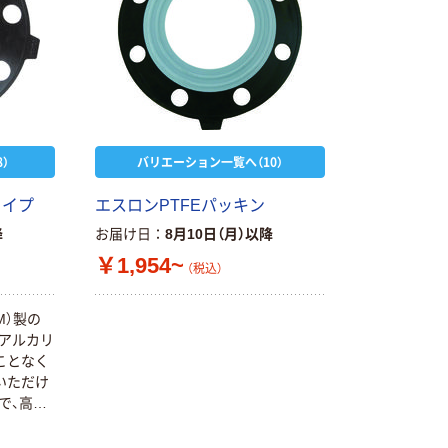
）
バリエーション一覧へ（10）
タイプ
エスロンPTFEパッキン
降
お届け日
8月10日（月）以降
￥1,954~
（税込）
M）製の
はアルカリ
ことなく
いただけ
で、高い