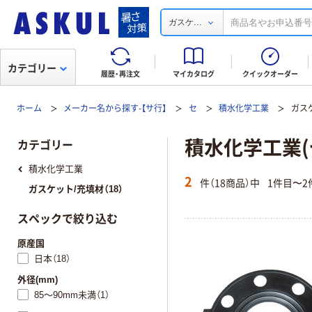
...
ガスケ
カテゴリー
履歴・再注文
マイカタログ
クイックオーダー
ホーム
メーカー名から探す-【サ行】
セ
積水化学工業
ガス
積水化学工業(
カテゴリー
積水化学工業
2
件（18商品）中
1件目〜2
ガスケット/充填材（18）
スペックで絞り込む
原産国
日本（18）
外径(mm)
85～90mm未満（1）