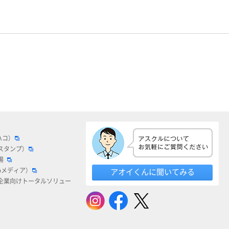
ハコ）
スタンプ）
場
bメディア）
アオイくんに聞いてみる
企業向けトータルソリュー