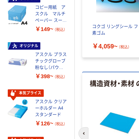
コピー用紙 ア
コピー用紙 マ
スクル マルチ
ルチペーパー
ペーパー スーパ
スーパーエコノ
コクゴ リングシール フ
ーホワイト+
ミー+
￥149~
￥149~
（税込）
（税込）
素ゴム
￥4,059~
オリジナル
本気プライス
（税込）
アスクル プラス
トイレットペー
チックグローブ
パー ダブル60
粉なし（パウダ
ｍ 再生紙
ーフリー）
100% 6ロール
￥398~
￥460~
（税込）
（税込）
構造資材・素材
リサイクル100
芯あり FSC認
証
本気プライス
本気プライス
アスクル クリア
アスクル 耳にや
ーホルダー A4
さしい やわらか
スタンダード
いマスク
￥126~
￥458~
（税込）
（税込）
前のスライドへ