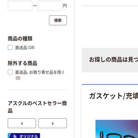
〜
円
検索
商品の種類
直送品（18）
お探しの商品は見
除外する商品
直送品、お取り寄せ品を除く
（0）
ガスケット/充
アスクルのベストセラー商
品
オリジナル
オリジナル