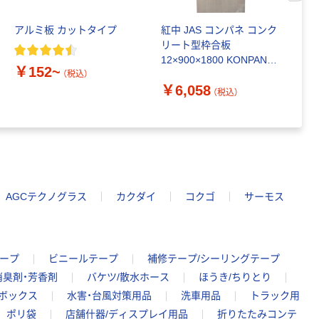
本気プライス
ティッシュペー
アルミ板 カットタイプ
紅中 JAS コンパネ コンク
ポ
パー ボックス
リート型枠合板
色
150組 5箱入 ア
12×900×1800 KONPANE
ー
スクル スマート
￥152~
￥328~
1枚 449-6841（直送品）
（税込）
（税込）
コンパクト ビ
￥6,058
（税込）
ビッド PEFC認
￥
証
本気プライス
ペーパータオル
中判 再生紙
100％ 200枚
FSC認証 シング
￥149~
（税込）
ル 大王製紙共同
AGCテクノグラス
カクダイ
コクゴ
サーモス
企画 オリジナル
ープ
ビニールテープ
補修テープ/シーリングテープ
消臭剤・芳香剤
バケツ/散水ホース
ほうき/ちりとり
ーボックス
水害・台風対策用品
洗車用品
トラック用
ポリ袋
店舗什器/ディスプレイ用品
折りたたみコンテ