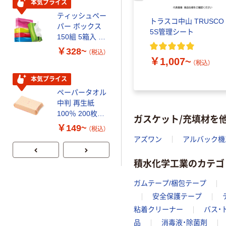
本気プライス
本気プライス
ティッシュペー
トイレットペー
トラスコ中山 TRUSCO
パー ボックス
パー シングル
5S管理シート
150組 5箱入 ア
120ｍ 再生紙
スクル スマート
100% 6ロール
￥328~
￥470~
（税込）
（税込）
コンパクト ビ
リサイクル100
￥1,007~
（税込）
ビッド PEFC認
芯あり FSC認
証
証
本気プライス
期間限定価格
ペーパータオル
アスクル プラ
中判 再生紙
スチックグロー
100％ 200枚
ブ 薄手 粉な
ガスケット/充填材を
FSC認証 シング
し（パウダーフ
￥149~
￥298~
（税込）
（税込）
ル 大王製紙共同
リー）
アズワン
アルバック機
企画 オリジナル
積水化学工業のカテゴ
ガムテープ/梱包テープ
安全保護テープ
粘着クリーナー
バス・
品
消毒液・除菌剤