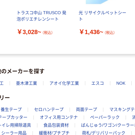
オリジナル
人気商品
【アスクル限定】
トラスコ中山 TRUSCO 発
光 リサイクルペットシー
サントリー 天然
ファーストレイ
泡ポリエチレンシート
ト
水 ミネラルウォ
ト ニトリルグ
ーター ペットボ
ローブ ブル
￥698~
￥3,028~
￥1,436~
（税込）
トル
（税込）
（税込）
ー 粉なし（パ
￥686~
（税込）
ウダーフリー）
オリジナル
本気プライス
アスクル 検査用
ファーストレイ
ディスポパンツ
ト ホワイト紙コ
他のメーカーを探す
￥96~
（税込）
ップ
￥374~
（税込）
工
亜木津工業
アオイ化学工業
エスコ
NOK
リー
養生テープ
セロハンテープ
両面テープ
マスキングテ
テープカッター
オフィス用コンテナ
ペーパーラック
トイレ用掃除道具
食品包装資材
ばんじゅう/ワゴン/クーラ
シーラー用品
緩衝材/プチプチ
荷札/デリバリーパック