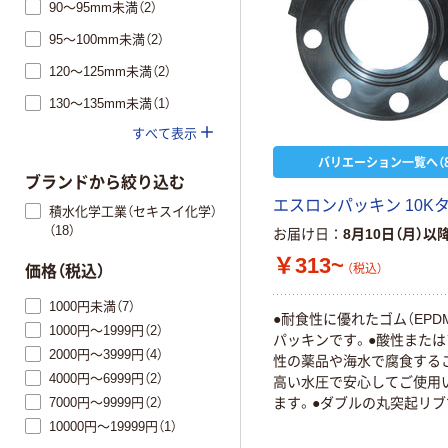
90～95mm未満（2）
95～100mm未満（2）
120～125mm未満（2）
130～135mm未満（1）
すべて表示
バリエーション一覧へ（8
ブランドから絞り込む
エスロンパッキン 10K
積水化学工業（セキスイ化学）
（18）
お届け日
8月10日（月）以
￥313~
（税込）
価格（税込）
1000円未満（7）
●耐食性に優れたゴム（EPD
1000円～1999円（2）
パッキンです。●酸性また
2000円～3999円（4）
性の薬品や海水で腐食する
4000円～6999円（2）
高い水圧で安心してご使用
7000円～9999円（2）
ます。●ダブルの丸突起リブ
シール性があります。
10000円～19999円（1）