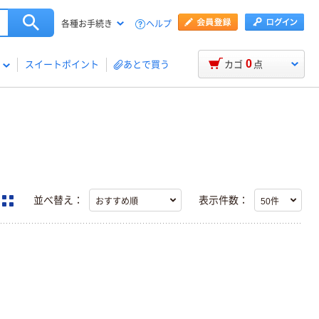
ヘルプ
各種お手続き
0
スイートポイント
あとで買う
カゴ
点
並べ替え：
表示件数：