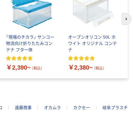
次の
「現場のチカラ」 サンコー
オープンオリコン 50L ホ
「
物流向け折りたたみコン
ワイト オリジナル コンテ
長
テナ フタ一体
ナ
折
無
￥2,390~
￥2,380~
￥
（税込）
（税込）
コ
遠藤商事
オカムラ
カクセー
岐阜プラスチ