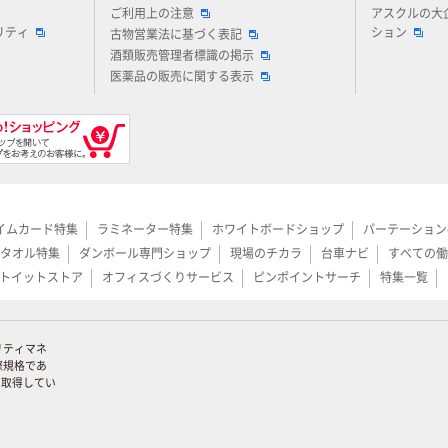
ご利用上の注意
アスクルの大
リティ
ション
古物営業法に基づく表記
酒類販売管理者標識の掲示
医薬品の販売に関する表示
イムカード特集
ラミネーター特集
ホワイトボードショップ
パーテーション
タオル特集
ダンボール専門ショップ
現場のチカラ
台車ナビ
すべての働
トイットストア
オフィスづくりサービス
ピンポイントサーチ
特集一覧
リティマネ
際規格であ
証を取得してい