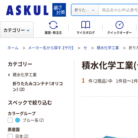
...
折りた
カテゴリー
履歴・再注文
マイカタログ
クイックオーダー
ホーム
メーカー名から探す-【サ行】
セ
積水化学工業
折り
積水化学工業(
カテゴリー
積水化学工業
1
件（2商品）中
1件目〜1
折りたたみコンテナ（オリコ
ン）（2）
スペックで絞り込む
カラーグループ
ブルー系（2）
原産国
日本（2）