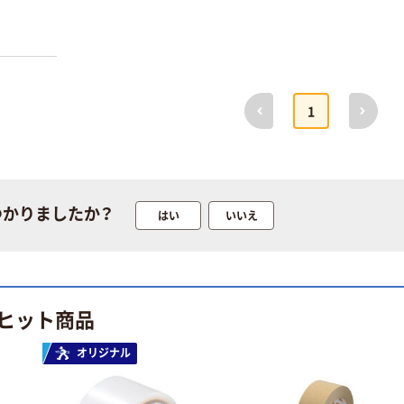
P）
前へ
次へ
1
つかりましたか？
はい
いいえ
ヒット商品
オリジナル