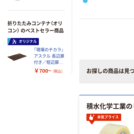
50用フタ ポリプロピレン（P
折りたたみコンテナ（オリ
コン） のベストセラー商品
オリジナル
「現場のチカラ」
アスクル 長辺扉
付き／短辺扉付
き 折りたたみコ
￥700~
お探しの商品は見
（税込）
ンテナ用フタ
積水化学工業の
本気プライス