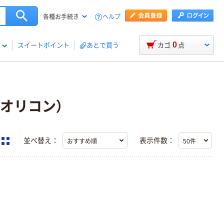
ヘルプ
各種お手続き
0
スイートポイント
あとで買う
カゴ
点
（オリコン）
並べ替え：
表示件数：