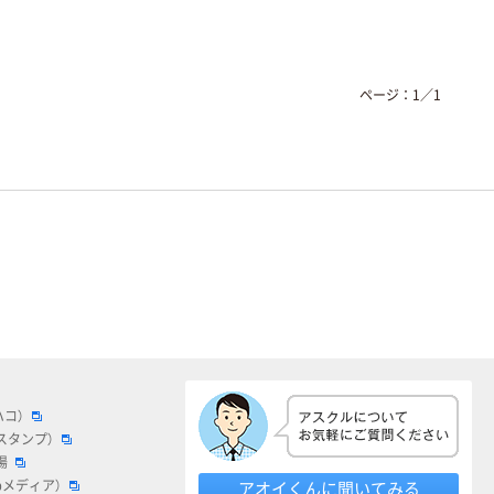
ページ：
1
／
1
ハコ）
スタンプ）
場
bメディア）
アオイくんに聞いてみる