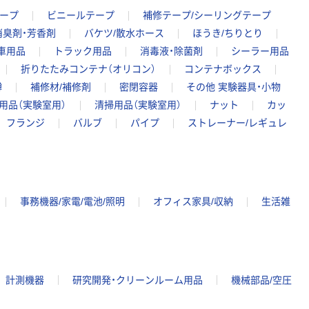
ープ
ビニールテープ
補修テープ/シーリングテープ
消臭剤・芳香剤
バケツ/散水ホース
ほうき/ちりとり
車用品
トラック用品
消毒液・除菌剤
シーラー用品
折りたたみコンテナ（オリコン）
コンテナボックス
樽
補修材/補修剤
密閉容器
その他 実験器具・小物
用品（実験室用）
清掃用品（実験室用）
ナット
カッ
フランジ
バルブ
パイプ
ストレーナー/レギュレ
事務機器/家電/電池/照明
オフィス家具/収納
生活雑
計測機器
研究開発・クリーンルーム用品
機械部品/空圧