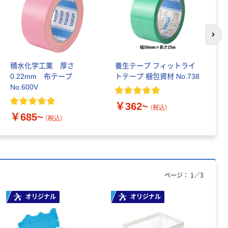
次の
積水化学工業 厚さ
養生テープ フィットライ
積
0.22mm 布テープ
トテープ 梱包資材 No.738
タ
No.600V
プ
￥362~
（税込）
￥685~
￥
（税込）
ページ：
1
／
3
オリジナル
オリジナル