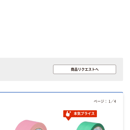
商品リクエストへ
ページ：
1
／
4
本気プライス