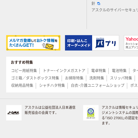
針
アスクルのサイバーセキュ
おすすめ特集
コピー用紙特集
トナー・インクメガストア
電卓特集
電池特集
タ
ゴミ箱／ダストボックス特集
お掃除特集
洗剤特集
スリッパ特集
収納用品特集
シャチハタ特集
白衣・介護ユニフォームショップ
ポス
アスクルは公益社団法人日本通信
アスクルは情報セキュ
販売協会の会員です。
ジメントシステムの国
る「ISO 27001」の認
ます。