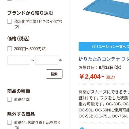
ブランドから絞り込む
積水化学工業（セキスイ化学）
（2）
価格（税込）
バリエーション一覧へ（2
2000円～3999円（2）
折りたたみコンテナ フタ
〜
円
お届け日
8月12日（水）
検索
￥2,404~
（税込）
商品の種類
開閉がスムーズにできるラ
錠）付です。フタをした状態
直送品（2）
重ね可能です。OC-30B、OC-
OC-50L、OC-50Nに使用
除外する商品
OC-55B、OC-75L、OC-75N、
75AZII、OC-95Bに使用可
直送品、お取り寄せ品を除く
（0）
りたたみコンテナ（オリコン）3