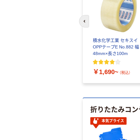
前のスライドへ
スクラ
積水化学工業 厚さ
積水化学工業 セキスイ
30
0.09mm OPPテープ オ
OPPテープE No.882 幅
リエンテープ（R）
48mm×長さ100m
No.830
￥4,030~
￥1,690~
（税込）
（税込）
折りたたみコン
本気プライス