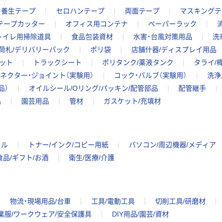
養生テープ
セロハンテープ
両面テープ
マスキングテ
テープカッター
オフィス用コンテナ
ペーパーラック
トイレ用掃除道具
食品包装資材
水害・台風対策用品
洗
荷札/デリバリーパック
ポリ袋
店舗什器/ディスプレイ用品
ット
トラックシート
ポリタンク/薬液タンク
タライ/
ネクター・ジョイント（実験用）
コック・バルブ（実験用）
洗浄
品）
オイルシール/Oリング/パッキン/配管部品
配管継手
品
園芸用品
管材
ガスケット/充填材
イル
トナー/インク/コピー用紙
パソコン/周辺機器/メディア
食品/ギフト/お酒
衛生/医療/介護
物流・現場用品/台車
工具/電動工具
切削工具/研磨材
業服/ワークウェア/安全保護具
DIY用品/園芸/資材