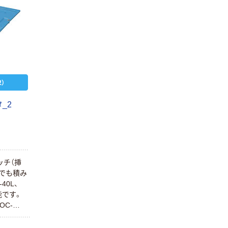
）
_2
ッチ（挿
でも積み
40L、
可能です。
OC-
能です。折
0、40、