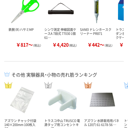
鉄腕（R）ハサミMP
シンワ測定 伸縮図面ケ
SANEI ドレンホースク
トラスコ
ースA 7段式 77030 1個
リーナー PR871
ダンボ
61…
クケース
￥817～
￥4,420
￥442～
￥8
（税込）
（税込）
（税込）
その他 実験器具・小物の売れ筋ランキング
アズワン チャック付袋
トラスコ中山 TRUSCO 電
アズワン 水耕栽培用パネ
ト
140×200mm 100枚入
源タップ用コンセントキ
ル 120穴 61-6178-56 …
ン