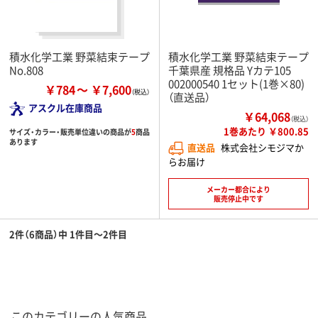
積水化学工業 野菜結束テープ
積水化学工業 野菜結束テープ
No.808
千葉県産 規格品 Yカテ105
002000540 1セット(1巻×80)
￥784
￥7,600
（直送品）
アスクル在庫商品
￥64,068
（税込）
1巻あたり ￥800.85
サイズ・カラー・販売単位違いの商品が
5
商品
あります
直送品
株式会社シモジマか
らお届け
メーカー都合により
販売停止中です
2件（6商品）中 1件目～2件目
このカテゴリーの人気商品