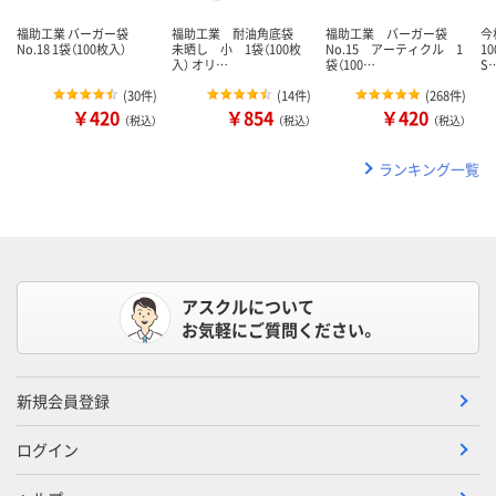
福助工業 バーガー袋
福助工業 耐油角底袋
福助工業 バーガー袋
今
No.18 1袋（100枚入）
未晒し 小 1袋（100枚
No.15 アーティクル 1
1
入） オリ…
袋（100…
S
(
30件
)
(
14件
)
(
268件
)
￥420
￥854
￥420
（税込）
（税込）
（税込）
ランキング一覧
アスクルについて
お気軽にご質問ください。
新規会員登録
ログイン