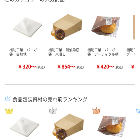
福助工業 バーガー
福助工業 耐油角底
福助工業 バーガー
福助工
袋 白無地
袋 未晒し
袋 アーティクル柄
グ No.
￥320～
￥854～
￥420～
￥1
（税込）
（税込）
（税込）
食品包装資材の売れ筋ランキング