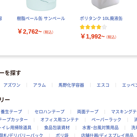
容
樹脂ペール缶 サンペール
ポリタンク 10L廃液缶
￥2,762~
（税込）
￥1,992~
（税込）
ーを探す
アズワン
アラム
馬野化学容器
エスコ
エッペ
リー
養生テープ
セロハンテープ
両面テープ
マスキングテ
テープカッター
オフィス用コンテナ
ペーパーラック
トイレ用掃除道具
食品包装資材
水害・台風対策用品
洗
荷札/デリバリーパック
ポリ袋
店舗什器/ディスプレイ用品