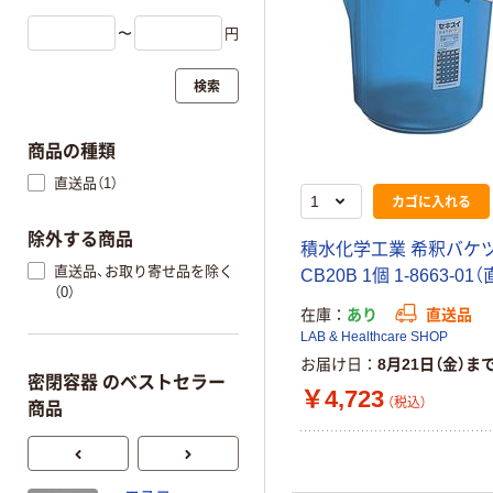
〜
円
検索
商品の種類
直送品（1）
カゴに入れる
除外する商品
積水化学工業 希釈バケツ 
直送品、お取り寄せ品を除く
CB20B 1個 1-8663-01
（0）
在庫
あり
直送品
LAB & Healthcare SHOP
お届け日
8月21日（金）ま
密閉容器 のベストセラー
￥4,723
（税込）
商品