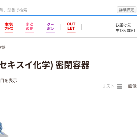
詳細設定
お届け先
〒135-0061
容器
セキスイ化学) 密閉容器
件目を表示
リスト
画像