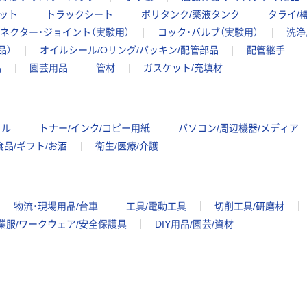
ット
トラックシート
ポリタンク/薬液タンク
タライ/
ネクター・ジョイント（実験用）
コック・バルブ（実験用）
洗浄
品）
オイルシール/Oリング/パッキン/配管部品
配管継手
品
園芸用品
管材
ガスケット/充填材
イル
トナー/インク/コピー用紙
パソコン/周辺機器/メディア
食品/ギフト/お酒
衛生/医療/介護
物流・現場用品/台車
工具/電動工具
切削工具/研磨材
業服/ワークウェア/安全保護具
DIY用品/園芸/資材