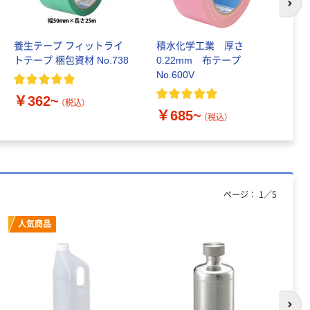
次の
養生テープ フィットライ
積水化学工業 厚さ
積
トテープ 梱包資材 No.738
0.22mm 布テープ
タ
No.600V
プ
￥362~
（税込）
￥685~
￥
（税込）
ページ：
1
／
5
人気商品