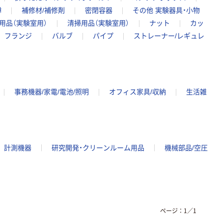
樽
補修材/補修剤
密閉容器
その他 実験器具・小物
用品（実験室用）
清掃用品（実験室用）
ナット
カッ
フランジ
バルブ
パイプ
ストレーナー/レギュレ
事務機器/家電/電池/照明
オフィス家具/収納
生活雑
計測機器
研究開発・クリーンルーム用品
機械部品/空圧
ページ：
1
／
1