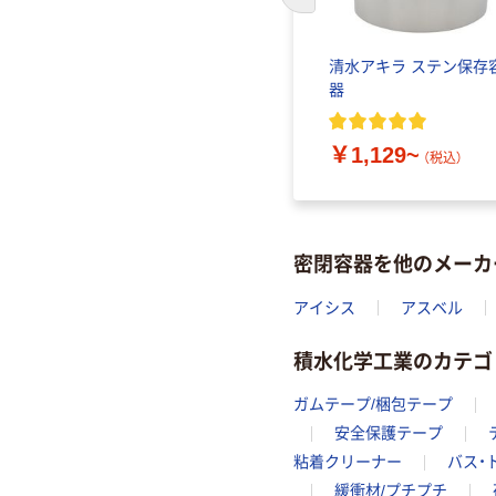
前のスライドへ
保存瓶
清水アキラ ステンレス容
清水アキラ ステン保存
器 小型密閉容器
器
）
￥10,868~
（税込）
￥1,129~
（税込）
密閉容器を他のメーカ
アイシス
アスベル
積水化学工業のカテゴ
ガムテープ/梱包テープ
安全保護テープ
粘着クリーナー
バス・
緩衝材/プチプチ