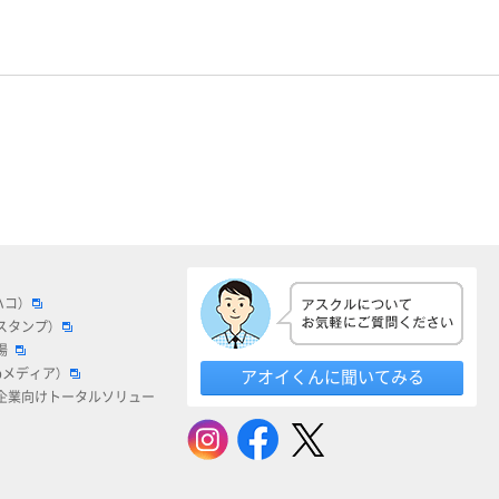
ハコ）
スタンプ）
場
bメディア）
アオイくんに聞いてみる
企業向けトータルソリュー