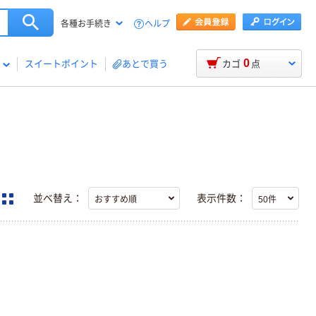
ヘルプ
各種お手続き
0
スイートポイント
あとで買う
カゴ
点
並べ替え：
表示件数：