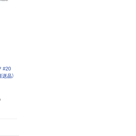
#20
（直送品）
で