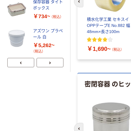
保存容器 タイト
前のスライドへ
ボックス
￥734~
（税込）
スクラ
積水化学工業 セキスイ
30
OPPテープE No.882 幅
アズワン プラペ
48mm×長さ100m
ール 白
￥5,262~
￥1,690~
（税込）
（税込）
密閉容器 のヒ