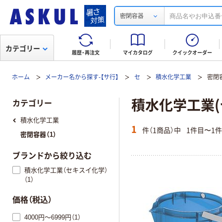
密閉容器
カテゴリー
履歴・再注文
マイカタログ
クイックオーダー
ホーム
メーカー名から探す-【サ行】
セ
積水化学工業
密閉
積水化学工業(
カテゴリー
積水化学工業
1
件（1商品）中
1件目〜1
密閉容器（1）
ブランドから絞り込む
積水化学工業（セキスイ化学）
（1）
価格（税込）
4000円～6999円（1）