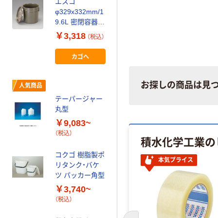
エスコ
瑞穂化成工業 瑞
φ329x332mm/1
穂 キャップロー
9.6L 密閉容器
ト20L用 0836 1
(ポリエチレン
個 226-7900（直
￥3,318
￥1,630
（税込）
（税込）
製/OD)
送品）
EA508AB-21 1
カゴへ
カゴへ
個（直送品）
お探しの商品は見
人気商品
テーパージャー
丸型
￥9,083~
（税込）
積水化学工業の
コクゴ 樹脂製ポ
本気プライス
リタンク・バケ
ツ パッカー角型
￥3,740~
（税込）