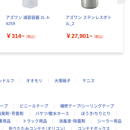
次の
アズワン 減容容器 2L 4-
アズワン ステンレスボト
エ
4259
ル_2
（
￥314~
￥27,901~
￥
（税込）
（税込）
ンドルフ
オオモリ
大塚硝子
ケニス
ープ
ビニールテープ
補修テープ/シーリングテープ
消臭剤・芳香剤
バケツ/散水ホース
ほうき/ちりとり
車用品
トラック用品
消毒液・除菌剤
シーラー用品
折りたたみコンテナ（オリコン）
コンテナボックス