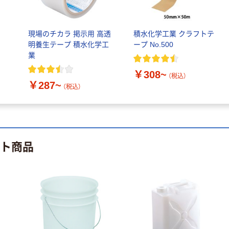
保存容器 タイト
ボックス
￥734~
（税込）
現場のチカラ 掲示用 高透
積水化学工業 クラフトテ
明養生テープ 積水化学工
ープ No.500
アズワン プラペ
業
ール 白
￥308~
（税込）
￥5,262~
￥287~
（税込）
（税込）
ット商品