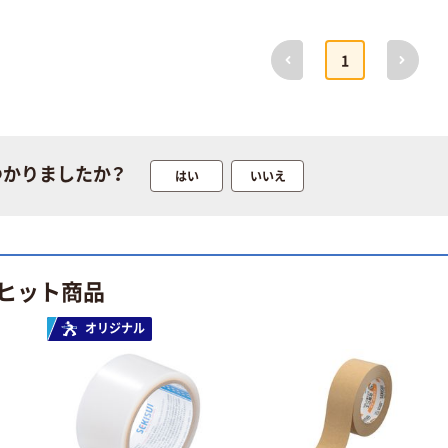
エスコ
φ329x332mm/1
9.6L 密閉容器
前へ
次へ
1
(ポリエチレン
￥3,318
（税込）
製/OD)
EA508AB-21 1
カゴへ
個（直送品）
つかりましたか？
はい
いいえ
人気商品
テーパージャー
丸型
￥9,083~
（税込）
ヒット商品
コクゴ 樹脂製ポ
オリジナル
リタンク・バケ
ツ パッカー角型
￥3,740~
（税込）