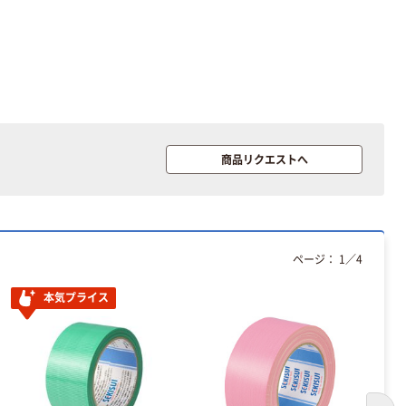
商品リクエストへ
ページ：
1
／
4
本気プライス