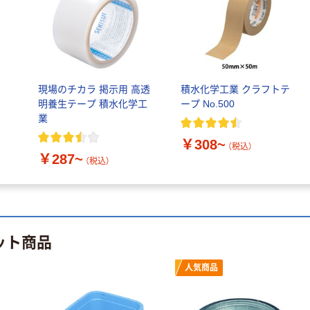
現場のチカラ 掲示用 高透
積水化学工業 クラフトテ
明養生テープ 積水化学工
ープ No.500
業
￥308~
（税込）
￥287~
（税込）
ット商品
人気商品