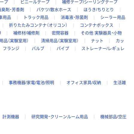
ープ
ビニールテープ
補修テープ/シーリングテープ
消臭剤・芳香剤
バケツ/散水ホース
ほうき/ちりとり
車用品
トラック用品
消毒液・除菌剤
シーラー用品
折りたたみコンテナ（オリコン）
コンテナボックス
樽
補修材/補修剤
密閉容器
その他 実験器具・小物
用品（実験室用）
清掃用品（実験室用）
ナット
カッ
フランジ
バルブ
パイプ
ストレーナー/レギュレ
事務機器/家電/電池/照明
オフィス家具/収納
生活雑
計測機器
研究開発・クリーンルーム用品
機械部品/空圧