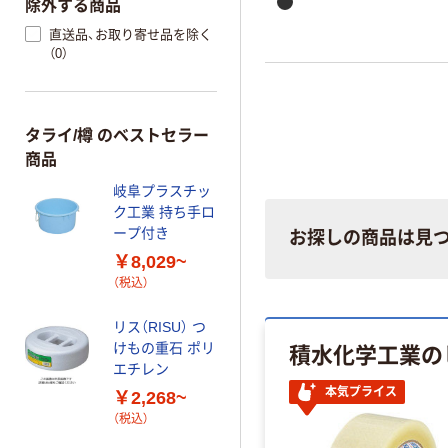
除外する商品
直送品、お取り寄せ品を除く
（0）
タライ/樽 のベストセラー
商品
岐阜プラスチッ
ク工業 持ち手ロ
ープ付き
お探しの商品は見
￥8,029~
（税込）
リス（RISU） つ
積水化学工業の
けもの重石 ポリ
エチレン
本気プライス
￥2,268~
（税込）