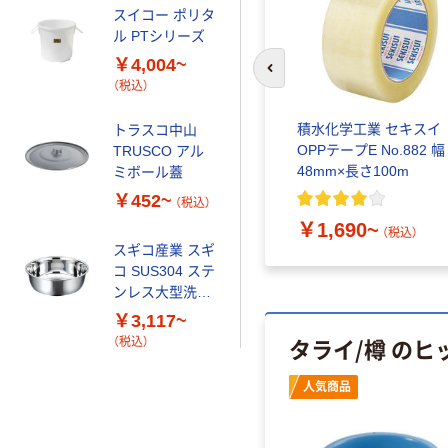
スイコー ポリタ
ル PTシリーズ
￥4,004~
前のスライドへ
（税込）
スクラ
積水化学工業 セキスイ
トラスコ中山
30
OPPテープE No.882 幅
TRUSCO アル
48mm×長さ100m
ミボール蓋
￥452~
（税込）
￥1,690~
（税込）
スギコ産業 スギ
コ SUS304 ステ
ンレス大型洗桶
KO-A
￥3,117~
タライ/樽 のヒ
（税込）
人気商品