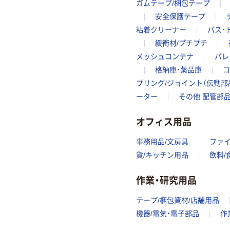
ガムテープ/梱包テープ
安全保護テープ
粘着クリーナー
バス・
緩衝材/プチプチ
メッシュコンテナ
パレ
格納庫・薬品庫
コ
プリング/ジョイント（伝動部
ーター
その他 配管部
オフィス用品
事務用品/文房具
ファ
貨/キッチン用品
飲料/
作業・研究用品
テープ/梱包資材/店舗用品
機器/電気・電子部品
作