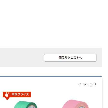
商品リクエストへ
ページ：
1
／
4
本気プライス