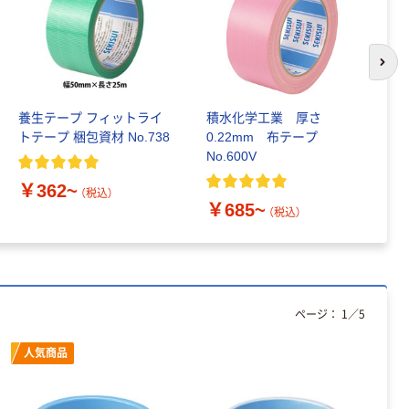
次の
養生テープ フィットライ
積水化学工業 厚さ
積
トテープ 梱包資材 No.738
0.22mm 布テープ
タ
No.600V
プ
￥362~
（税込）
￥685~
￥
（税込）
ページ：
1
／
5
人気商品