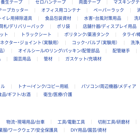
養生テープ
セロハンテープ
両面テープ
マスキングテ
テープカッター
オフィス用コンテナ
ペーパーラック
トイレ用掃除道具
食品包装資材
水害・台風対策用品
洗
荷札/デリバリーパック
ポリ袋
店舗什器/ディスプレイ用品
ット
トラックシート
ポリタンク/薬液タンク
タライ/
ネクター・ジョイント（実験用）
コック・バルブ（実験用）
洗浄
品）
オイルシール/Oリング/パッキン/配管部品
配管継手
品
園芸用品
管材
ガスケット/充填材
イル
トナー/インク/コピー用紙
パソコン/周辺機器/メディア
食品/ギフト/お酒
衛生/医療/介護
物流・現場用品/台車
工具/電動工具
切削工具/研磨材
業服/ワークウェア/安全保護具
DIY用品/園芸/資材