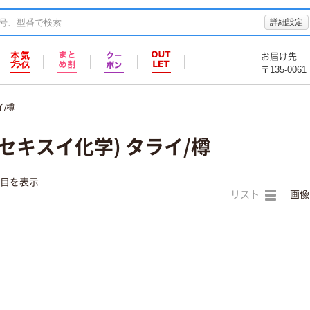
詳細設定
お届け先
〒135-0061
イ/樽
セキスイ化学) タライ/樽
件目を表示
リスト
画像