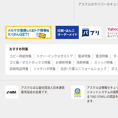
アスクルのサイバーセキュ
おすすめ特集
コピー用紙特集
トナー・インクメガストア
電卓特集
電池特集
タ
ゴミ箱／ダストボックス特集
お掃除特集
洗剤特集
スリッパ特集
収納用品特集
シャチハタ特集
白衣・介護ユニフォームショップ
ポス
アスクルは公益社団法人日本通信
アスクルは情報セキュ
販売協会の会員です。
ジメントシステムの国
る「ISO 27001」の認
ます。