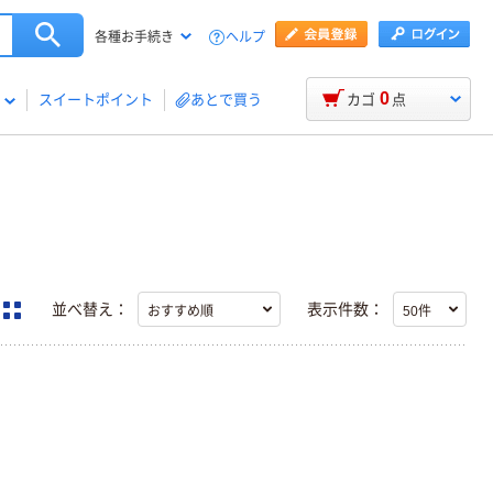
ヘルプ
各種お手続き
0
スイートポイント
あとで買う
カゴ
点
並べ替え：
表示件数：