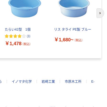
次の
たらい42型 1個
リス タライ PE製 ブルー
サ
S
(
3
)
￥1,680~
グ
（税込）
￥1,478
ル
（税込）
￥
（
ら
イノマタ化学
岩崎工業
市原木工所
E-