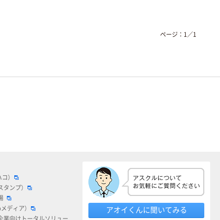
ページ：
1
／
1
ハコ）
スタンプ）
場
bメディア）
アオイくんに聞いてみる
企業向けトータルソリュー