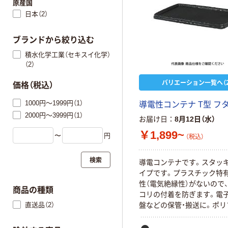
原産国
日本（2）
ブランドから絞り込む
積水化学工業（セキスイ化学）
（2）
バリエーション一覧へ（2
価格（税込）
1000円～1999円（1）
導電性コンテナ T型 フ
2000円～3999円（1）
お届け日
8月12日（水）
￥1,899~
〜
円
（税込）
検索
導電コンテナです。スタッ
イプです。プラスチック特
性（電気絶縁性）がないので、
商品の種類
コリの付着を防ぎます。電子
直送品（2）
盤などの保管・搬送に。ポリ
ン（PP）