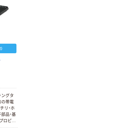
）
タ
キングタ
有の帯電
チリ・ホ
部品・基
プロピレ