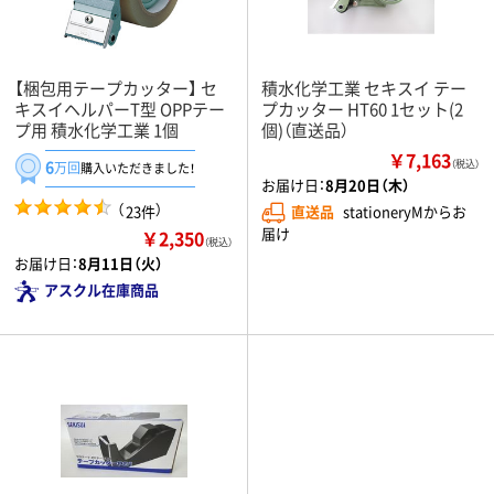
【梱包用テープカッター】 セ
積水化学工業 セキスイ テー
キスイヘルパーT型 OPPテー
プカッター HT60 1セット(2
プ用 積水化学工業 1個
個)（直送品）
￥7,163
6
（税込）
万回
購入いただきました！
お届け日：
8月20日（木）
（
）
23件
直送品
stationeryMからお
届け
￥2,350
（税込）
お届け日：
8月11日（火）
アスクル在庫商品