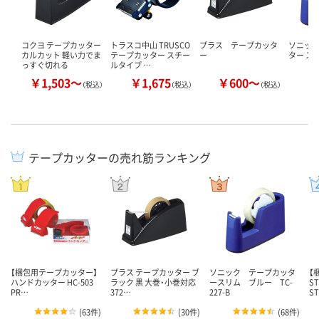
コクヨ テープカッター
トラスコ中山 TRUSCO
プラス テープカッタ
ソニッ
カルカット 軽い力でま
テープカッター スチー
ー
ター ス
っすぐ切れる
ルタイプ …
￥1,503～
￥1,675
￥600～
￥
（税込）
（税込）
（税込）
テープカッターの売れ筋ランキング
【梱包用テープカッター】
プラス テープカッター ブ
ソニック テープカッタ
【
ハンドカッター HC-503
ラック 黒 大巻・小巻対応
ースリム ブルー TC-
S
PR…
372…
227-B
S
(
63件
)
(
30件
)
(
68件
)