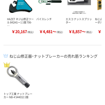
HAZET ネジ山修正ツー
バイスレンチ
エスコ ナットスプリッ
ねじ山修
ル 842AGー1 1個 706-
ター
ーボル
…
￥20,167
￥4,481～
￥8,857～
￥5
（税込）
（税込）
（税込）
ねじ山修正器・ナットブレーカーの売れ筋ランキング
トップ工業 ナットブレー
カー NB-4 544032 1個