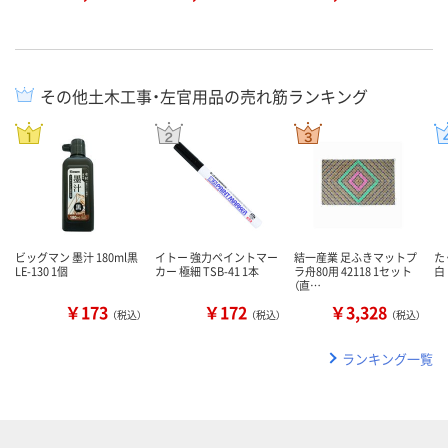
その他土木工事・左官用品の売れ筋ランキング
ビッグマン 墨汁 180ml黒
イトー 強力ペイントマー
結一産業 足ふきマットプ
た
LE-130 1個
カー 極細 TSB-41 1本
ラ舟80用 42118 1セット
白 
（直…
￥173
￥172
￥3,328
（税込）
（税込）
（税込）
ランキング一覧