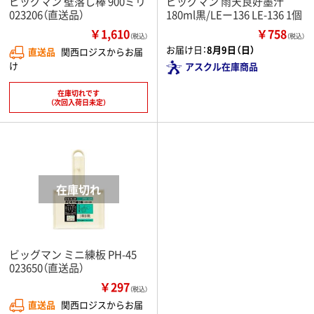
ビッグマン 壁落し棒 900ミリ
ビッグマン 雨天良好墨汁
023206（直送品）
180ml黒/LEー136 LE-136 1個
￥1,610
￥758
（税込）
（税込）
お届け日：
8月9日（日）
直送品
関西ロジスからお届
け
アスクル在庫商品
在庫切れです
（次回入荷日未定）
ビッグマン ミニ練板 PH-45
023650（直送品）
￥297
（税込）
直送品
関西ロジスからお届